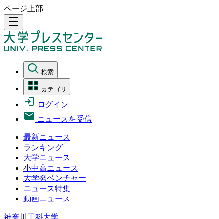
ページ上部
density_medium
検索
カテゴリ
ログイン
ニュースを受信
最新ニュース
ランキング
大学ニュース
小中高ニュース
大学発ベンチャー
ニュース特集
動画ニュース
神奈川工科大学