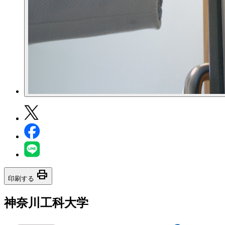
print
印刷する
神奈川工科大学