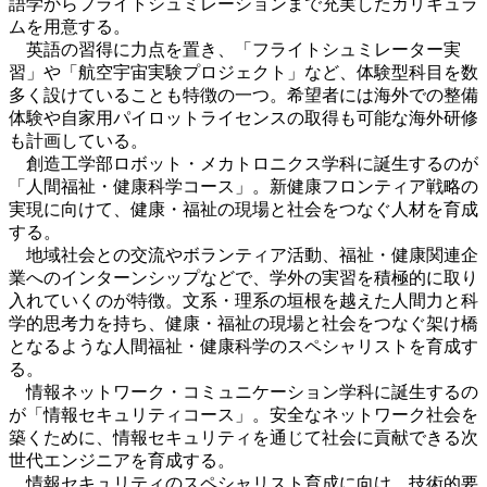
語学からフライトシュミレーションまで充実したカリキュラ
ムを用意する。
英語の習得に力点を置き、「フライトシュミレーター実
習」や「航空宇宙実験プロジェクト」など、体験型科目を数
多く設けていることも特徴の一つ。希望者には海外での整備
体験や自家用パイロットライセンスの取得も可能な海外研修
も計画している。
創造工学部ロボット・メカトロニクス学科に誕生するのが
「人間福祉・健康科学コース」。新健康フロンティア戦略の
実現に向けて、健康・福祉の現場と社会をつなぐ人材を育成
する。
地域社会との交流やボランティア活動、福祉・健康関連企
業へのインターンシップなどで、学外の実習を積極的に取り
入れていくのが特徴。文系・理系の垣根を越えた人間力と科
学的思考力を持ち、健康・福祉の現場と社会をつなぐ架け橋
となるような人間福祉・健康科学のスペシャリストを育成す
る。
情報ネットワーク・コミュニケーション学科に誕生するの
が「情報セキュリティコース」。安全なネットワーク社会を
築くために、情報セキュリティを通じて社会に貢献できる次
世代エンジニアを育成する。
情報セキュリティのスペシャリスト育成に向け、技術的要