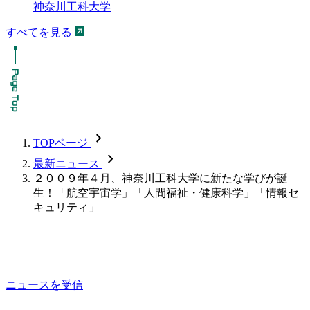
神奈川工科大学
すべてを見る
chevron_forward
TOPページ
chevron_forward
最新ニュース
２００９年４月、神奈川工科大学に新たな学びが誕
生！「航空宇宙学」「人間福祉・健康科学」「情報セ
キュリティ」
ニュースを受信