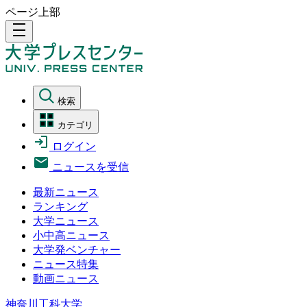
ページ上部
density_medium
検索
カテゴリ
ログイン
ニュースを受信
最新ニュース
ランキング
大学ニュース
小中高ニュース
大学発ベンチャー
ニュース特集
動画ニュース
神奈川工科大学