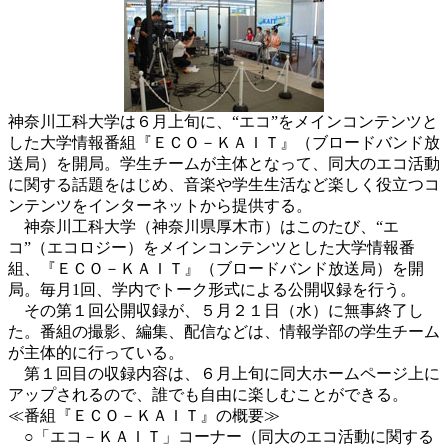
神奈川工科大学は６月上旬に、“エコ”をメインコンテンツと
した大学情報番組『ＥＣＯ－ＫＡＩＴ』（ブロードバンド放
送局）を開局。学生チームが主体となって、同大のエコ活動
に関する話題をはじめ、音楽や学生生活など楽しく役立つコ
ンテンツをインターネットから提供する。
神奈川工科大学（神奈川県厚木市）はこのたび、“エ
コ”（エコロジー）をメインコンテンツとした大学情報番
組、『ＥＣＯ－ＫＡＩＴ』（ブロードバンド放送局）を開
局。毎月1回、学内でトーク形式による公開収録を行う。
その第１回公開収録が、５月２１日（水）に無事終了し
た。番組の撮影、編集、配信などは、情報学部の学生チーム
が主体的に行っている。
第１回目の収録内容は、６月上旬に同大ホームページ上に
アップされるので、誰でも自由に楽しむことができる。
≪番組『ＥＣＯ－ＫＡＩＴ』の概要≫
○「エコ－ＫＡＩＴ」コーナー（同大のエコ活動に関する