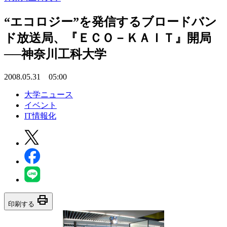
“エコロジー”を発信するブロードバン
ド放送局、『ＥＣＯ－ＫＡＩＴ』開局
──神奈川工科大学
2008.05.31 05:00
大学ニュース
イベント
IT情報化
print
印刷する