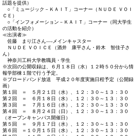
話題を提供）
○「ミュージック－ＫＡＩＴ」コーナー（ＮＵＤＥ ＶＯＩ
ＣＥ）
○「インフォメーション－ＫＡＩＴ」コーナー（同大学生
の活動を紹介）
≪出演者≫
佐藤 まり江さん—-メインキャスター
ＮＵＤＥ ＶＯＩＣＥ（酒井 康平さん・鈴木 智佳子さ
ん）
神奈川工科大学教職員・学生
※次回の公開収録は、６月１８日（水）１２時５０分から情
報学部棟１階で行う予定。
※ブロードバンド放送 平成２０年度実施日程予定（公開録
画）
第１回 ＝ ５月２１日（水）、１２：３０～１３：３０
第２回 ＝ ６月１８日（水）、１２：３０～１３：３０
第３回 ＝ ７月１６日（水）、１２：３０～１３：３０
第４回 ＝ ８月２４日（日）、１２：３０～１３：３０
（オープンキャンパス開催日）
第５回 ＝ ９月１７日（水）、１２：３０～１３：３０
第６回 ＝１０月１５日（水）、１２：３０～１３：３０