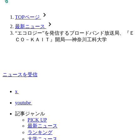
chevron_forward
TOPページ
chevron_forward
最新ニュース
“エコロジー”を発信するブロードバンド放送局、『Ｅ
ＣＯ－ＫＡＩＴ』開局──神奈川工科大学
ニュースを受信
x
youtube
記事ジャンル
PICK UP
最新ニュース
ランキング
大学ニュース