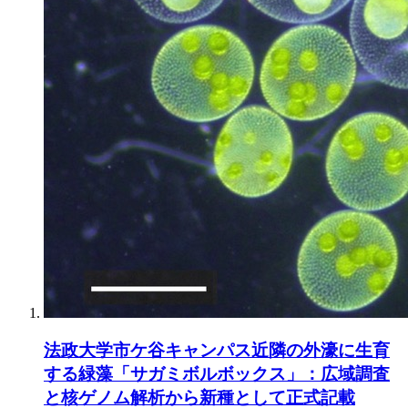
法政大学市ケ谷キャンパス近隣の外濠に生育
する緑藻「サガミボルボックス」：広域調査
と核ゲノム解析から新種として正式記載