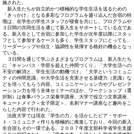
施された。
新入生たちが自立的かつ積極的な学生生活を送るための
「きっかけ」となる多彩なプログラムを盛り込んだ合宿の特
徴は、在学生の学生スタッフが寝食を共にし、プログラムや
３日間の共同生活を通じて新入生をサポートしている点であ
る。新入生として合宿に参加した学生が次年度以降にスタッ
フとして参加するケースも多く、学生スタッフにとっても、
リーダーシップや自立・協調性を発揮する格好の機会となっ
ている。
３日間を通じて学ぶさまざまなプログラムは、新入生たち
に「キャンパス・学部を超えた仲間づくり」「大学生活への
不安の解消と、学生生活の動機づけ」「大学というコミュニ
ティの仲間意識」や大学生活を充実させる基礎力（意識）な
どを培ってもらう内容。コミュニケーション力やプレゼンテ
ーション力を培う全体セミナーのほか、ワークショップ（選
択制）は食事バランス栄養学講座、大学で役立つ文章講座、
キュートメイク＜女子限定＞、名刺マナー講座など趣向をこ
らした内容で行われた。
法政大学では現在「学生の力」を活かしたピア・サポー
ト・コミュニティ作りを積極的に推進しており、今回の新入
生合宿もその一環である。２００７年度文部科学省学生支援