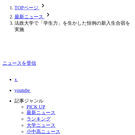
chevron_forward
TOPページ
chevron_forward
最新ニュース
法政大学で「学生力」を生かした恒例の新入生合宿を
実施
ニュースを受信
x
youtube
記事ジャンル
PICK UP
最新ニュース
ランキング
大学ニュース
小中高ニュース