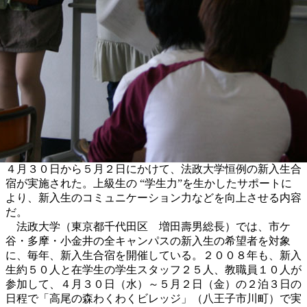
４月３０日から５月２日にかけて、法政大学恒例の新入生合
宿が実施された。上級生の “学生力”を生かしたサポートに
より、新入生のコミュニケーション力などを向上させる内容
だ。
法政大学（東京都千代田区 増田壽男総長）では、市ケ
谷・多摩・小金井の全キャンパスの新入生の希望者を対象
に、毎年、新入生合宿を開催している。２００８年も、新入
生約５０人と在学生の学生スタッフ２５人、教職員１０人が
参加して、４月３０日（水）～５月２日（金）の２泊３日の
日程で「高尾の森わくわくビレッジ」（八王子市川町）で実