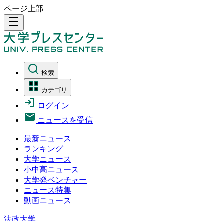
ページ上部
density_medium
検索
カテゴリ
ログイン
ニュースを受信
最新ニュース
ランキング
大学ニュース
小中高ニュース
大学発ベンチャー
ニュース特集
動画ニュース
法政大学