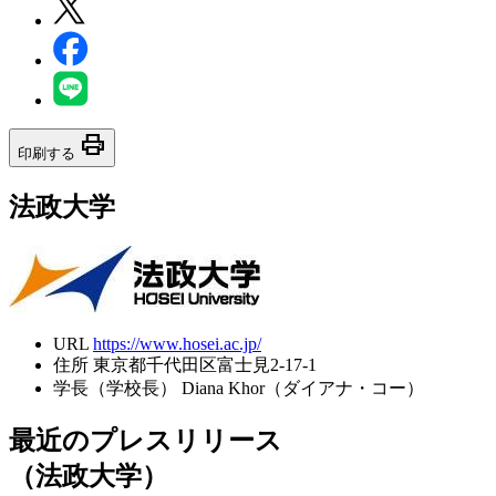
print
印刷する
法政大学
URL
https://www.hosei.ac.jp/
住所
東京都千代田区富士見2-17-1
学長（学校長）
Diana Khor（ダイアナ・コー）
最近のプレスリリース
（法政大学）