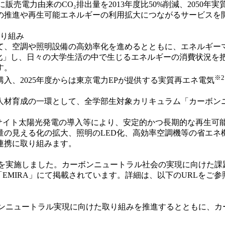
販売電力由来のCO₂排出量を2013年度比50%削減、205
の推進や再生可能エネルギーの利用拡大につながるサービスを
取り組み
、空調や照明設備の高効率化を進めるとともに、エネルギー
る化」し、日々の大学生活の中で生じるエネルギーの消費状況を
す。
※2
購入、2025年度からは東京電力EPが提供する実質再エネ電気
る人材育成の一環として、全学部生対象カリキュラム「カーボ
サイト太陽光発電の導入等により、安定的かつ長期的な再生可
の見える化の拡大、照明のLED化、高効率空調機等の省エネ
連携に取り組みます。
を実施しました。カーボンニュートラル社会の実現に向けた課
EMIRA」にて掲載されています。詳細は、以下のURLをご参
ンニュートラル実現に向けた取り組みを推進するとともに、カ