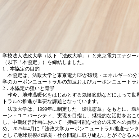
学校法人法政大学（以下「法政大学」）と東京電力エナジーパ
（以下「本協定」）を締結しました。
1．本協定の目的
本協定は、法政大学と東京電力EPが環境・エネルギーの分
学のカーボンニュートラルの加速およびカーボンニュートラ
2．本協定の狙いと背景
昨今、地球温暖化をはじめとする気候変動などによって世界
トラルの推進が重要な課題となっています。
法政大学は、1999年に制定した「環境憲章」をもとに、環境マ
ーン・ユニバーシティ」実現を目指し、継続的な活動をおこなっ
し、中期経営計画において「持続可能な社会の未来への貢献
め、2025年4月に「法政大学カーボンニュートラル推進セ
として地球規模の環境・社会問題に取り組むことができる人