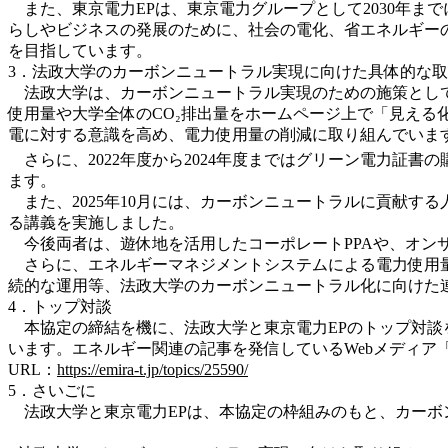
また、東京電力EPは、東京電力グループとして2030年までに
らしやビジネスの発展のために、社会の電化、省エネルギー
を目指しています。
3．法政大学のカーボンニュートラル実現に向けた具体的な
法政大学は、カーボンニュートラル実現のための施策として
使用量や大学全体のCO₂排出量をホームページ上で「見え
電に対する意識を高め、電力使用量の削減に取り組んでいま
さらに、2022年度から2024年度まではグリーン電力証書の
ます。
また、2025年10月には、カーボンニュートラルに貢献す
る講義を実施しました。
今後両者は、遊休地を活用したコーポレートPPAや、オン
さらに、エネルギーマネジメントシステムによる電力使用量
続的な運用等、法政大学のカーボンニュートラル化に向けた
4．トップ対談
本協定の締結を機に、法政大学と東京電力EPのトップ対談
います。エネルギー関連の記事を発信しているWebメディア「
URL：
https://emira-t.jp/topics/25590/
5．さいごに
法政大学と東京電力EPは、本協定の枠組みのもと、カーボ