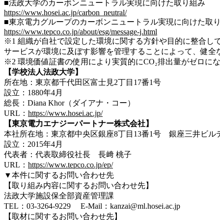
■法政大学のカーボンニュートラル実現に向けた取り組み
https://www.hosei.ac.jp/carbon_neutral/
■東京電力グループのカーボンニュートラル実現に向けた取
https://www.tepco.co.jp/about/esg/message-j.html
※1 組織が自社で設定した環境に関する方針や目的に整合し
サービスが環境に及ぼす影響を管理することによって、健全
※2 環境価値証書の使用により実質的にCO₂排出量がゼロに
【学校法人法政大学】
所在地：東京都千代田区富士見2丁目17番1号
設立：1880年4月
総長：Diana Khor（ダイアナ・コー）
URL：
https://www.hosei.ac.jp/
【東京電力エナジーパートナー株式会社】
本社所在地：東京都中央区銀座8丁目13番1号 銀座三井ビル
設立：2015年4月
代表者：代表取締役社長 長﨑 桃子
URL：
https://www.tepco.co.jp/ep/
▼本件に関するお問い合わせ先
【取り組み内容に関するお問い合わせ先】
法政大学施設保全部資産管理課
TEL：03-3264-9229 E-Mail：kanzai@ml.hosei.ac.jp
【取材に関するお問い合わせ先】