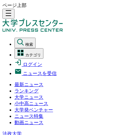
ページ上部
density_medium
検索
カテゴリ
ログイン
ニュースを受信
最新ニュース
ランキング
大学ニュース
小中高ニュース
大学発ベンチャー
ニュース特集
動画ニュース
法政大学