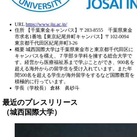
URL
https://www.jiu.ac.jp/
住所
【千葉東金キャンパス】〒283-8555 千葉県東金
市求名1番地【東京紀尾井町キャンパス】〒102-0094
東京都千代田区紀尾井町3-26
概要
城西国際大学は千葉県東金市と東京都千代田区に
キャンパスを構え、７学部９学科を擁する総合大学で
す。経営から医療福祉系まで学ぶことができ、900名を
超える海外からの留学生を受け入れています。また年
間500名を超える学生が海外留学をするなど国際教育を
積極的に行っています。
学長（学校長）
倉林 眞砂斗
最近のプレスリリース
（城西国際大学）