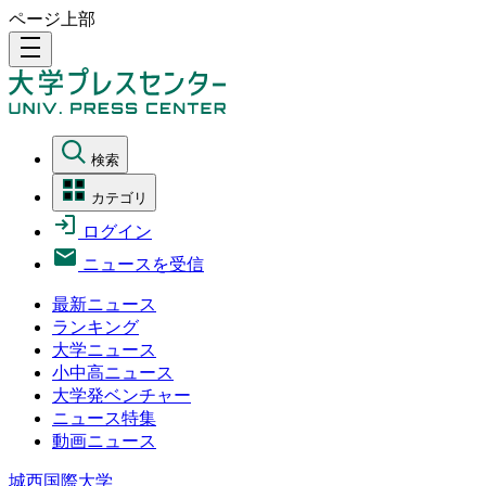
ページ上部
density_medium
検索
カテゴリ
ログイン
ニュースを受信
最新ニュース
ランキング
大学ニュース
小中高ニュース
大学発ベンチャー
ニュース特集
動画ニュース
城西国際大学