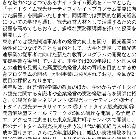
きな魅力のひとつであるナイトタイム観光をテーマとした
「ナイトタイム観光サーティフィケイトプログラム開発に向
けた講座」を開講いたします。同講座では実践的な観光経営
についての学びを通し、観光経営人材として活躍するための
視座を高めてもらおうと、多様な実務家講師を招いて授業を
展開します。
東京都では観光関連事業者の経営力向上を図り、観光産業の
活性化につなげることを目的として、大学と連携して観光関
連事業の従事者に向けた新たな教育プログラムの開発などの
支援事業を実施しています。本学では2019年度に「外国人材
との連携を見据えた高度観光経営人材の育成を目的とする教
育プログラムの開発」が同事業に採択されており、今回が2
度目の採択となります。
初年度は、経営情報学部の教員のほか、学外からナイトタイ
ム観光に関する有識者や企業経営の実務経験者らを講師に招
き、①観光企業マネジメント ②観光マーケティング ③ナイ
トタイム観光データサイエンス ④ナイトタイム観光政策 ⑤
問題解決型フィールドワーク の5回の講座を開講する予定で
す。アクセスに恵まれた東京紀尾井町キャンパスで開講し、
都のナイトタイム観光振興を担う次世代の観光経営人材の育
成を図ります。さらに次年度以降は、幅広い実務経験を持つ