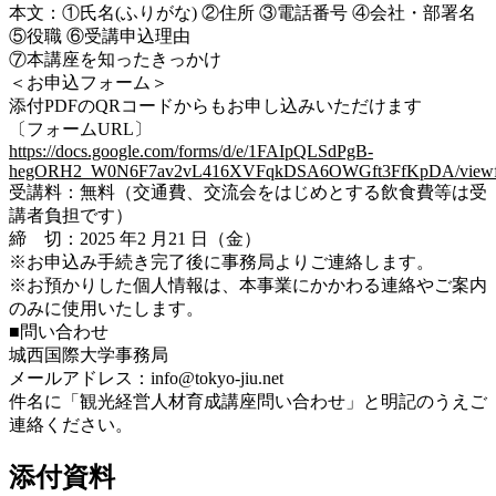
本文：①氏名(ふりがな) ②住所 ③電話番号 ④会社・部署名
⑤役職 ⑥受講申込理由
⑦本講座を知ったきっかけ
＜お申込フォーム＞
添付PDFのQRコードからもお申し込みいただけます
〔フォームURL〕
https://docs.google.com/forms/d/e/1FAIpQLSdPgB-
hegORH2_W0N6F7av2vL416XVFqkDSA6OWGft3FfKpDA/view
受講料：無料（交通費、交流会をはじめとする飲食費等は受
講者負担です）
締 切：2025 年2 月21 日（金）
※お申込み手続き完了後に事務局よりご連絡します。
※お預かりした個人情報は、本事業にかかわる連絡やご案内
のみに使用いたします。
■問い合わせ
城西国際大学事務局
メールアドレス：
info@tokyo-jiu.net
件名に「
観光経営人材育成講座問い合わせ」と明記のうえご
連絡ください。
添付資料