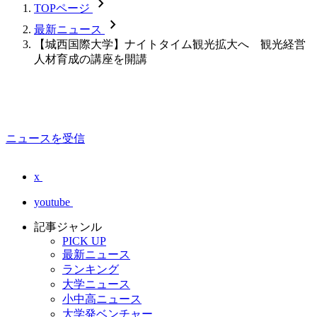
chevron_forward
TOPページ
chevron_forward
最新ニュース
【城西国際大学】ナイトタイム観光拡大へ 観光経営
人材育成の講座を開講
ニュースを受信
x
youtube
記事ジャンル
PICK UP
最新ニュース
ランキング
大学ニュース
小中高ニュース
大学発ベンチャー