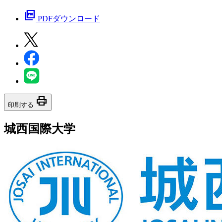
picture_as_pdf
PDFダウンロード
print
印刷する
城西国際大学