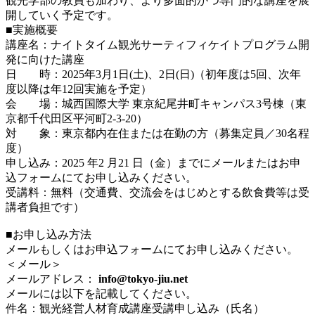
観光学部の教員も加わり、より多面的かつ専門的な講座を展
開していく予定です。
■実施概要
講座名：ナイトタイム観光サーティフィケイトプログラム開
発に向けた講座​
日 時：2025年3月1日(土)、2日(日)（初年度は5回、次年
度以降は年12回実施を予定）
会 場：城西国際大学 東京紀尾井町キャンパス3号棟（東
京都千代田区平河町2-3-20）
対 象：東京都内在住または在勤の方（募集定員／30名程
度）
申し込み：2025 年2 月21 日（金）までにメールまたはお申
込フォームにてお申し込みください。
受講料：無料（交通費、交流会をはじめとする飲食費等は受
講者負担です）
■お申し込み方法
メールもしくはお申込フォームにてお申し込みください。
＜メール＞
メールアドレス：
info@tokyo-jiu.net
メールには以下を記載してください。
件名：観光経営人材育成講座受講申し込み（氏名）