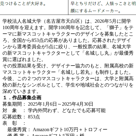
学校法人名城大学（名古屋市天白区）は、2026年5月に開学
100周年を迎えます。開学100周年を記念して、「獅子」をテ
ーマに新マスコットキャラクターのデザインを募集したとこ
ろ、全国から853点の応募がありました。応募されたデザイ
ンから選考委員会が5点に絞り、一般投票の結果、名城大学
の新マスコットキャラクターとして「名城しし丸」が最優秀
賞に選ばれました。
その投票結果を受け、デザイナー協力のもと、附属高校の新
マスコットキャラクター「名城しし若丸」も制作しました。
今後、この２つのマスコットキャラクターは、大学と附属高
校の新たなシンボルとして、学生や地域社会とのつながりを
深めていきます。
１．作品募集企画
募集期間： 2025年1月6日～2025年4月30日
対 象 ： 学内外問わず、どなたでも応募可能
応募総数： 853点
表 彰 ：
最優秀賞： Amazonギフト10万円＋トロフィー
優 秀 賞 ： Amazonギフト5万円＋楯