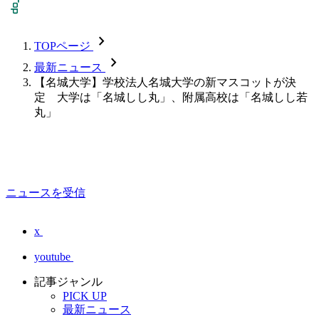
chevron_forward
TOPページ
chevron_forward
最新ニュース
【名城大学】学校法人名城大学の新マスコットが決
定 大学は「名城しし丸」、附属高校は「名城しし若
丸」
ニュースを受信
x
youtube
記事ジャンル
PICK UP
最新ニュース