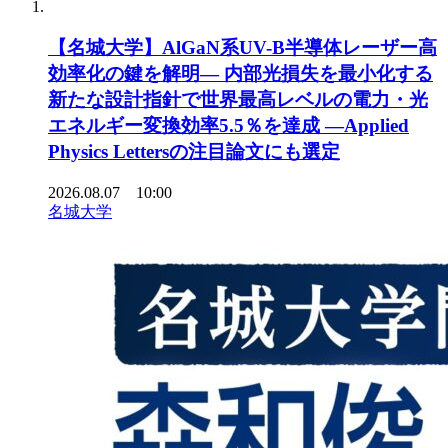
【名城大学】AlGaN系UV-B半導体レーザー高
効率化の鍵を解明― 内部光損失を最小化する
新たな設計指針で世界最高レベルの電力・光
エネルギー変換効率5.5％を達成 ―Applied
Physics Lettersの注目論文にも選定
2026.08.07 10:00
名城大学