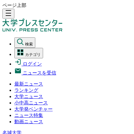
ページ上部
density_medium
検索
カテゴリ
ログイン
ニュースを受信
最新ニュース
ランキング
大学ニュース
小中高ニュース
大学発ベンチャー
ニュース特集
動画ニュース
名城大学