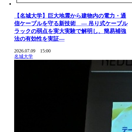
【名城大学】巨大地震から建物内の電力・通
信ケーブルを守る新技術 ― 吊り式ケーブル
ラックの弱点を実大実験で解明し、簡易補強
法の有効性を実証―
2026.07.09 15:00
名城大学