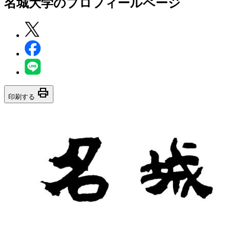
名城大学
のプロフィールページ
print
印刷する