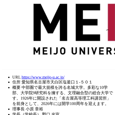
URL
https://www.meijo-u.ac.jp/
住所
愛知県名古屋市天白区塩釜口１-５０１
概要
中部圏で最大規模を誇る名城大学。多彩な10学
部、大学院9研究科を擁する、文理融合型の総合大学で
す。1926年に開設された「名古屋高等理工科講習所」
を前身として、2026年には開学100周年を迎えます。
理事長
小原 章裕
学長（学校長）
野口 光宣