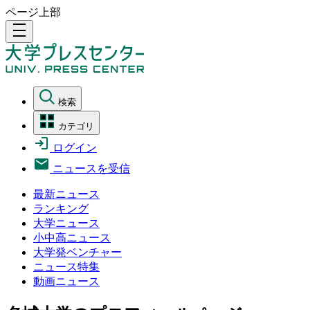
ページ上部
density_medium
検索
カテゴリ
ログイン
ニュースを受信
最新ニュース
ランキング
大学ニュース
小中高ニュース
大学発ベンチャー
ニュース特集
動画ニュース