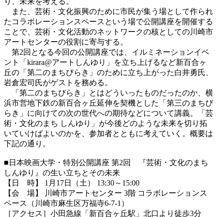
り、未来を考える。
また、芸術・文化振興のために市民が集う場として作られ
たコラボレーションスペースという場で公開講座を開催する
ことで、芸術・文化活動のネットワークの核としての川崎市
アートセンターの役割に寄与する。
第2回となる今回の公開講座では、イルミネーションイベ
ント「kirara@アートしんゆり」を立ち上げるなど新百合ヶ
丘の「第二のまちびらき」のために立ち上がった白井勇氏、
岩倉宏司氏がゲストを務める。
「第二のまちびらき」とはどういったものだったのか、横
浜市営地下鉄の新百合ヶ丘延伸を契機とした「第三のまちび
らき」に向けての次の世代への期待などについて講義。「芸
術・文化のまち しんゆり」が今後どのような未来を切り拓
いていけばよいのかを、参加者とともに考えていく。概要は
下記の通り。
■日本映画大学・特別公開講座 第2回 『芸術・文化のまち
しんゆり』の生い立ちとその未来
【日 時】 1月17日（土） 13:30～15:00
【会 場】 川崎市アートセンター 3階 コラボレーションス
ペース（川崎市麻生区万福寺6-7-1）
［アクセス］小田急線「新百合ヶ丘駅」北口より徒歩3分