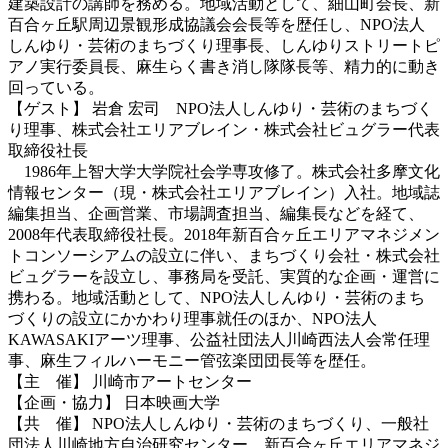
建築設計の講師を務める。地域活動として、細山町会長、新
百合ヶ丘駅周辺景観形成協議会会長等を歴任し、NPO法人
しんゆり・芸術のまちづくり理事長、しんゆりストリートピ
アノ実行委員長、麻生らく書き消し隊隊長等、精力的に動き
回っている。
【ゲスト】 岩倉 宏司 NPO法人しんゆり・芸術のまちづく
り理事、株式会社エリアブレイン・株式会社ビュグラー代表
取締役社長
1986年上智大学大学院社会学専攻修了。株式会社多摩文化
情報センター（現・株式会社エリアブレイン）入社。地域誌
編集担当、企画営業、市場調査担当、編集長などを経て、
2008年代表取締役社長。2018年新百合ヶ丘エリアマネジメン
トコンソーシアムの設立に伴い、まちづくり会社・株式会社
ビュグラーを設立し、事務局を受託、実質的な企画・運営に
携わる。地域活動として、NPO法人しんゆり・芸術のまち
づくりの設立にかかわり理事就任のほか、NPO法人
KAWASAKIアーツ理事、公益社団法人川崎西法人会常任理
事、麻生フィルハーモニー管弦楽団団長等を歴任。
【主 催】 川崎市アートセンター
【企画・協力】 日本映画大学
【共 催】 NPO法人しんゆり・芸術のまちづくり、一般社
団法人川崎地方自治研究センター、新百合ヶ丘エリアマネジ