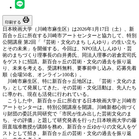
print
印刷する
日本映画大学（川崎市麻生区）は2026年1月17日（土）、新
百合ヶ丘に所在する川崎市アートセンターと協力して、特別
公開講座 第2回「『芸術・文化のまち しんゆり』の生い立ち
とその未来」を開催する。今回は、NPO法人しんゆり・芸
術のまちづくり理事長の白井勇氏、同法人理事の岩倉宏司氏
をゲストに招請。新百合ヶ丘の芸術・文化の過去を振り返
り、未来を考える。受講料無料、要事前申し込み、応募先着
順（会場50名、オンライン100名）。
川崎市麻生区、特に新百合ヶ丘地区は、「芸術・文化のま
ち」として発展してきた。その芸術・文化活動は、先人たち
に導かれ、現在も活発に行われている。
こうした中、新百合ヶ丘に所在する日本映画大学と川崎市
アートセンターは、特別公開講座を開講。川崎新都心街づく
り財団の委託共同研究で「市民が生み出した芸術文化のま
ち、その評価」と題して研究発表を行った日本映画大学の藤
田直哉准教授が講師を務め、新百合ヶ丘ゆかりの文化人をゲ
ストとして招き、新百合ヶ丘の芸術・文化の過去を振り返