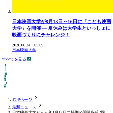
日本映画大学が8月13日～16日に「こども映画
大学」を開催 ― 夏休みは大学生といっしょに
映画づくりにチャレンジ！
2026.06.24 05:09
日本映画大学
すべてを見る
chevron_forward
TOPページ
chevron_forward
最新ニュース
日本映画大学が2026年1月17日に特別公開講座第2回