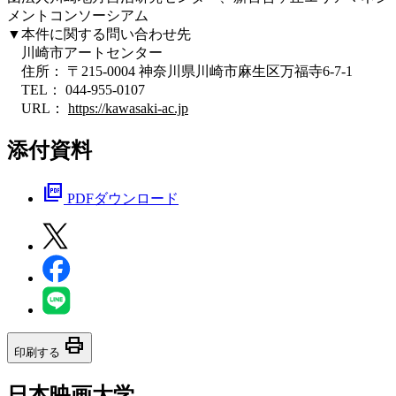
メントコンソーシアム
▼本件に関する問い合わせ先
川崎市アートセンター
住所： 〒215-0004 神奈川県川崎市麻生区万福寺6-7-1
TEL： 044-955-0107
URL：
https://kawasaki-ac.jp
添付資料
picture_as_pdf
PDFダウンロード
print
印刷する
日本映画大学