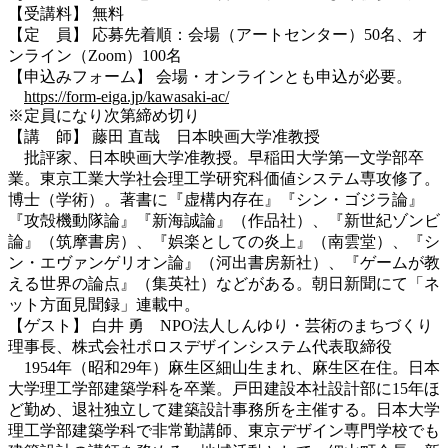
【受講料】 無料
【定 員】 応募先着順：会場（アートセンター）50名、オ
ンライン（Zoom）100名
【申込みフォーム】 会場・オンラインとも申込が必要。
https://form-eiga.jp/kawasaki-ac/
※定員になり次第締め切り
【講 師】 藤田 直哉 日本映画大学准教授
批評家、日本映画大学准教授。早稲田大学第一文学部卒
業。東京工業大学社会理工学研究科価値システム専攻修了。
博士（学術）。著書に『虚構内存在』『シン・ゴジラ論』
『攻殻機動隊論』『新海誠論』（作品社）、『新世紀ゾンビ
論』（筑摩書房）、『娯楽としての炎上』（南雲堂）、『シ
ン・エヴァンゲリオン論』（河出書房新社）、『ゲームが教
える世界の論点』（集英社）などがある。朝日新聞にて「ネ
ット方面見聞録」連載中。
【ゲスト】 白井 勇 NPO法人しんゆり・芸術のまちづくり
理事長、株式会社ポロスデザインシステム代表取締役
1954年（昭和29年）麻生区細山生まれ、麻生区在住。日本
大学理工学部建築学科を卒業。戸田建設本社設計部に15年ほ
ど勤め、退社独立して建築設計事務所を主催する。日本大学
理工学部建築学科で非常勤講師、東京デザイン専門学校でも