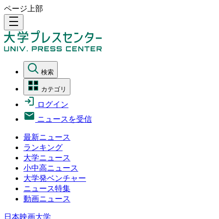
ページ上部
density_medium
検索
カテゴリ
ログイン
ニュースを受信
最新ニュース
ランキング
大学ニュース
小中高ニュース
大学発ベンチャー
ニュース特集
動画ニュース
日本映画大学