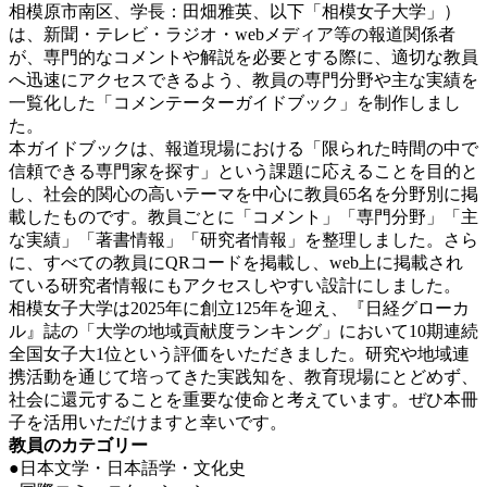
相模原市南区、学長：田畑雅英、以下「相模女子大学」）
は、新聞・テレビ・ラジオ・webメディア等の報道関係者
が、専門的なコメントや解説を必要とする際に、適切な教員
へ迅速にアクセスできるよう、教員の専門分野や主な実績を
一覧化した「コメンテーターガイドブック」を制作しまし
た。
本ガイドブックは、報道現場における「限られた時間の中で
信頼できる専門家を探す」という課題に応えることを目的と
し、社会的関心の高いテーマを中心に教員65名を分野別に掲
載したものです。教員ごとに「コメント」「専門分野」「主
な実績」「著書情報」「研究者情報」を整理しました。さら
に、すべての教員にQRコードを掲載し、web上に掲載され
ている研究者情報にもアクセスしやすい設計にしました。
相模女子大学は2025年に創立125年を迎え、『日経グローカ
ル』誌の「大学の地域貢献度ランキング」において10期連続
全国女子大1位という評価をいただきました。研究や地域連
携活動を通じて培ってきた実践知を、教育現場にとどめず、
社会に還元することを重要な使命と考えています。ぜひ本冊
子を活用いただけますと幸いです。
教員のカテゴリー
●日本文学・日本語学・文化史