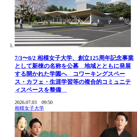
7/3〜8/2 相模女子大学、創立125周年記念事業
として新棟の名称を公募 地域とともに発展
する開かれた学園へ コワーキングスペー
ス・カフェ・生涯学習等の複合的コミュニテ
ィスペースを整備
2026.07.03 09:50
相模女子大学