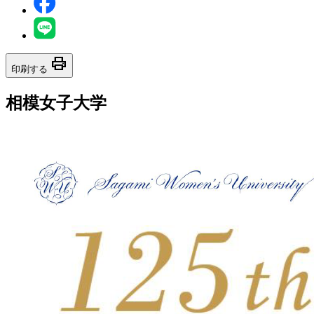
print
印刷する
相模女子大学