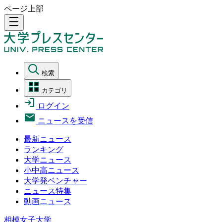
ページ上部
density_medium
検索
カテゴリ
ログイン
ニュースを受信
最新ニュース
ランキング
大学ニュース
小中高ニュース
大学発ベンチャー
ニュース特集
動画ニュース
相模女子大学