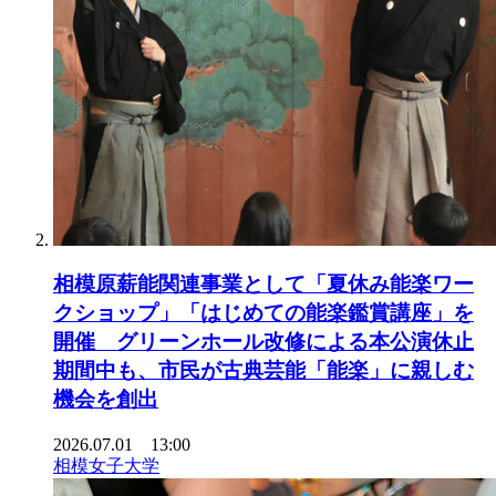
相模原薪能関連事業として「夏休み能楽ワー
クショップ」「はじめての能楽鑑賞講座」を
開催 グリーンホール改修による本公演休止
期間中も、市民が古典芸能「能楽」に親しむ
機会を創出
2026.07.01 13:00
相模女子大学