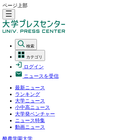
ページ上部
density_medium
検索
カテゴリ
ログイン
ニュースを受信
最新ニュース
ランキング
大学ニュース
小中高ニュース
大学発ベンチャー
ニュース特集
動画ニュース
酪農学園大学