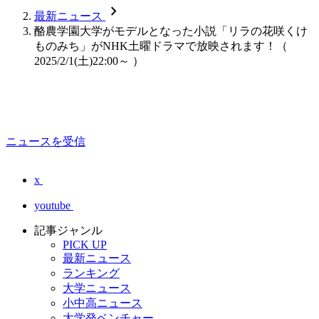
chevron_forward
最新ニュース
酪農学園大学がモデルとなった小説「リラの花咲くけ
ものみち」がNHK土曜ドラマで放映されます！（
2025/2/1(土)22:00～ ）
ニュースを受信
x
youtube
記事ジャンル
PICK UP
最新ニュース
ランキング
大学ニュース
小中高ニュース
大学発ベンチャー