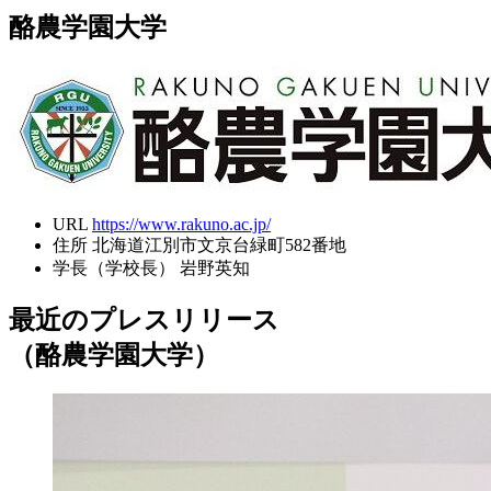
酪農学園大学
URL
https://www.rakuno.ac.jp/
住所
北海道江別市文京台緑町582番地
学長（学校長）
岩野英知
最近のプレスリリース
（酪農学園大学）