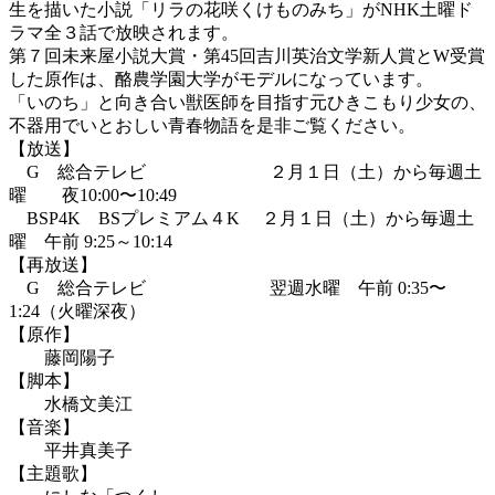
生を描いた小説「リラの花咲くけものみち」がNHK土曜ド
ラマ全３話で放映されます。
第７回未来屋小説大賞・第45回吉川英治文学新人賞とW受賞
した原作は、酪農学園大学がモデルになっています。
「いのち」と向き合い獣医師を目指す元ひきこもり少女の、
不器用でいとおしい青春物語を是非ご覧ください。
【放送】
G 総合テレビ ２月１日（土）から毎週土
曜 夜10:00〜10:49
BSP4K BSプレミアム４K ２月１日（土）から毎週土
曜 午前 9:25～10:14
【再放送】
G 総合テレビ 翌週水曜 午前 0:35〜
1:24（火曜深夜）
【原作】
藤岡陽子
【脚本】
水橋文美江
【音楽】
平井真美子
【主題歌】