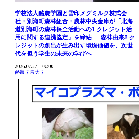
学校法人酪農学園と雪印メグミルク株式会
社・別海町森林組合・農林中央金庫が「北海
道別海町の森林保全活動へのJ-クレジット活
用に関する連携協定」を締結 ― 森林由来J-ク
レジットの創出が生み出す環境価値を、次世
代を担う学生の未来の学びへ
2026.07.27 06:00
酪農学園大学