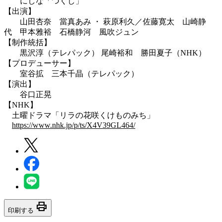
にしな「つくし」
【出演】
山田杏奈 當真あみ ・ 萩原利久／佐藤寛太 山崎静
代 甲本雅裕 石橋静河 風吹ジュン
【制作統括】
黒沢淳（テレパック） 尾崎裕和 勝田夏子（NHK）
【プロデューサー】
室谷拡 三本千晶（テレパック）
【演出】
谷口正晃
【NHK】
土曜ドラマ「リラの花咲くけものみち」
https://www.nhk.jp/p/ts/X4V39GL464/
print
印刷する