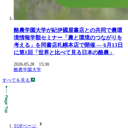
酪農学園大学が紀伊國屋書店との共同で農環
境情報学類セミナー「農と環境のつながりを
考える」を同書店札幌本店で開催 ― 6月13日
に第1回「世界と比べて見る日本の酪農」
2026.05.28 15:30
酪農学園大学
すべてを見る
chevron_forward
TOPページ