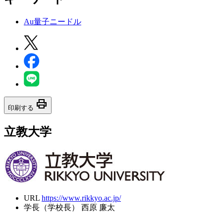
Au量子ニードル
print
印刷する
立教大学
URL
https://www.rikkyo.ac.jp/
学長（学校長）
西原 廉太