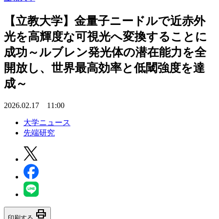
【立教大学】金量子ニードルで近赤外
光を高輝度な可視光へ変換することに
成功～ルブレン発光体の潜在能力を全
開放し、世界最高効率と低閾強度を達
成～
2026.02.17 11:00
大学ニュース
先端研究
print
印刷する