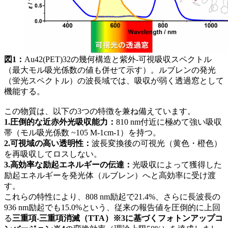
図1：
Au42(PET)32の幾何構造と紫外-可視吸収スペクトル
（最大モル吸光係数の値も併せて示す）。ルブレンの発光
（蛍光スペクトル）の波長域では、吸収が弱く透過窓として
機能する。
この物質は、以下の3つの特徴を兼ね備えています。
1.圧倒的な近赤外光吸収能力：
810 nm付近に極めて強い吸収
帯（モル吸光係数 ~105 M-1cm-1）を持つ。
2.可視域の高い透明性：
波長変換後の可視光（黄色・橙色）
を再吸収してロスしない。
3.高効率な励起エネルギーの伝達：
光吸収によって獲得した
励起エネルギーを発光体（ルブレン）へと高効率に受け渡
す。
これらの特性により、808 nm励起で21.4%、さらに長波長の
936 nm励起でも15.0%という、従来の報告値を圧倒的に上回
る
三重項-三重項消滅（TTA）※3に基づくフォトンアップコ