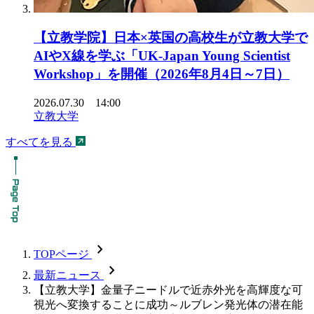
【立教学院】日本×英国の高校生が立教大学で
AIやX線を学ぶ「UK-Japan Young Scientist
Workshop」を開催（2026年8月4日～7日）
2026.07.30 14:00
立教大学
すべてを見る
chevron_forward
TOPページ
chevron_forward
最新ニュース
【立教大学】金量子ニードルで近赤外光を高輝度な可
視光へ変換することに成功～ルブレン発光体の潜在能