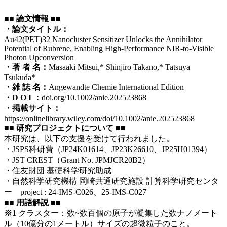
■■
論文情報
■■
・
論文タイトル：
Au42(PET)32 Nanocluster Sensitizer Unlocks the Annihilator
Potential of Rubrene, Enabling High-Performance NIR-to-Visible
Photon Upconversion
・著 者 名：
Masaaki Mitsui,* Shinjiro Takano,* Tatsuya
Tsukuda*
・
雑 誌 名：
Angewandte Chemie International Edition
・
D O I ：
doi.org/10.1002/anie.202523868
・
掲載サイト：
https://onlinelibrary.wiley.com/doi/10.1002/anie.202523868
■■ 研究プロジェクトについて
■■
本研究は、以下の支援を受けて行われました。
・JSPS科研費（JP24K01614、JP23K26610、JP25H01394）
・JST CREST（Grant No. JPMJCR20B2）
・住友財団 基礎科学研究助成
・自然科学研究機構 岡崎共通研究施設 計算科学研究センタ
ー project : 24-IMS-C026、25-IMS-C027
■■
用語解説 ■■
※1
クラスター：数~数百個の原子が凝集した数ナノメート
ル（10億分の1メートル）サイズの超微粒子のこと。