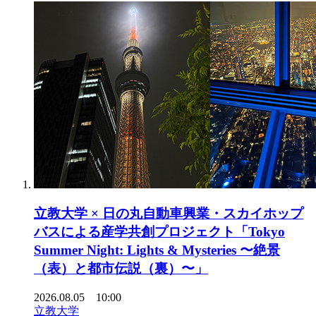
立教大学 × 日の丸自動車興業・スカイホップ
バスによる産学共創プロジェクト「Tokyo
Summer Night: Lights & Mysteries 〜絶景
（表）と都市伝説（裏）〜」
2026.08.05 10:00
立教大学