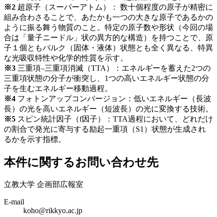
※2
超原子（スーパーアトム）： 数十個程度の原子が精密に
組み合わさることで、あたかも一つの大きな原子であるかの
ように振る舞う物質のこと。特定の原子数や形状（今回の場
合は「量子ニードル」状の異方的な構造）を持つことで、原
子１個ともバルク（固体・液体）状態とも全く異なる、特異
な光吸収特性や化学的性質を示す。
※3
三重項–三重項消滅（TTA）：エネルギーを蓄えた2つの
三重項状態の分子が衝突し、1つの高いエネルギー状態の分
子を生むエネルギー移動過程。
※4
フォトンアップコンバージョン：低いエネルギー（長波
長）の光を高いエネルギー（短波長）の光に変換する技術。
※5
スピン統計因子（f因子）：TTA過程において、どれだけ
の割合で発光に寄与する励起一重項（S1）状態が生成され
るかを示す指標。
本件に関するお問い合わせ先
立教大学 企画部広報室
E-mail
koho@rikkyo.ac.jp