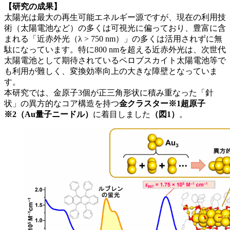
【研究の成果】
太陽光は最大の再生可能エネルギー源ですが、現在の利用技
術（太陽電池など）の多くは可視光に偏っており、豊富に含
まれる「近赤外光（λ > 750 nm）」の多くは活用されずに無
駄になっています。特に800 nmを超える近赤外光は、次世代
太陽電池として期待されているペロブスカイト太陽電池等で
も利用が難しく、変換効率向上の大きな障壁となっていま
す。
本研究では、金原子3個が正三角形状に積み重なった「針
状」の異方的なコア構造を持つ
金クラスター※1超原子
※2（Au量子ニードル）
に着目しました
（図1）
。