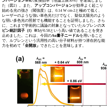
ンバージョン※4
の変換効率（理論上限50%）を達成しまし
た（図2）。また、
アップコンバージョン
が効率よく起こり
始める光の強さ（閾強度）は、0.14 W cm-2と極めて低く、
レーザーのような強い単色光だけでなく、疑似太陽光のよう
な弱い多色光の照射でも機能することを証明しました。さら
に、これまで学術的に議論の対象となっていたルブレンの
ス
ピン統計因子（f）※5
が0.58という高い値であることを突き
止めました。これは、今回の
Au量子ニードル
を用いること
で、ルブレンという汎用性の高い分子材料が持つ潜在的な能
力を初めて
「全開放」
できたことを意味します。