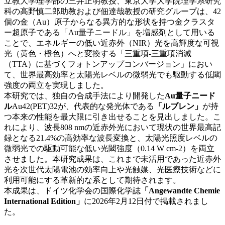
立教大学理学部の三井正明教授、東京大学大学院理学系研究
科の高野慎二郎助教および佃達哉教授の研究グループは、42
個の金（Au）原子からなる異方的な形状を持つ金クラスタ
ー超原子である「Au量子ニードル」を増感剤として用いる
ことで、エネルギーの低い近赤外（NIR）光を高輝度な可視
光（黄色・橙色）へと変換する「三重項-三重項消滅
（TTA）に基づくフォトンアップコンバージョン」におい
て、世界最高効率と太陽光レベルの微弱光でも駆動する低閾
強度の両立を実現しました。
本研究では、独自の合成手法により開発した
Au量子ニード
ル
Au42(PET)32が、代表的な発光体である
「ルブレン」
が持
つ本来の性能を最大限に引き出せることを見出しました。こ
れにより、波長808 nmの近赤外光において現状の世界最高記
録となる21.4%の高効率な波長変換と、太陽光照度レベルの
微弱光での駆動可能な低い光閾強度（0.14 W cm-2）を両立
させました。本研究成果は、これまで未活用であった近赤外
光を次世代太陽電池の効率向上や光触媒、光医療技術などに
利用可能にする革新的な系として期待されます。
本成果は、ドイツ化学会の国際化学誌
「Angewandte Chemie
International Edition」
に2026年2月12日付で掲載されまし
た。