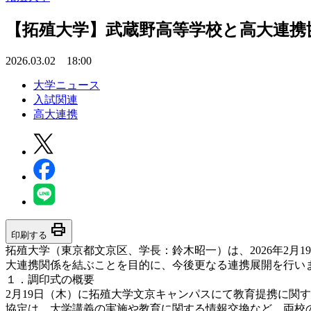
【拓殖大学】武蔵野高等学校と高大連携
2026.03.02 18:00
大学ニュース
入試関連
高大連携
print
印刷する
拓殖大学（東京都文京区、学長：鈴木昭一）は、2026年2
大連携関係を結ぶことを目的に、今後更なる連携展開を行い
１．調印式の概要
2月19日（木）に拓殖大学文京キャンパスにて教育提携に関
協定は、大学講義の実施や教育に関する情報交換など、両校