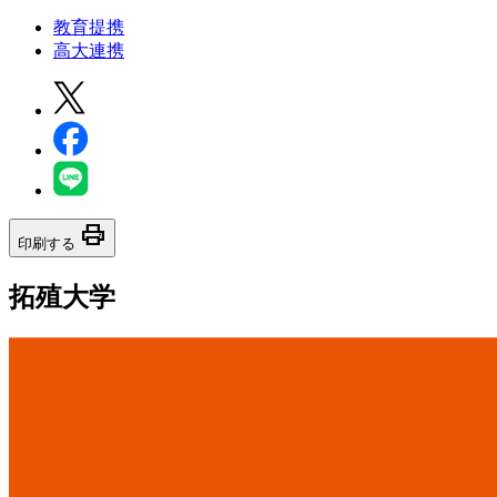
教育提携
高大連携
print
印刷する
拓殖大学