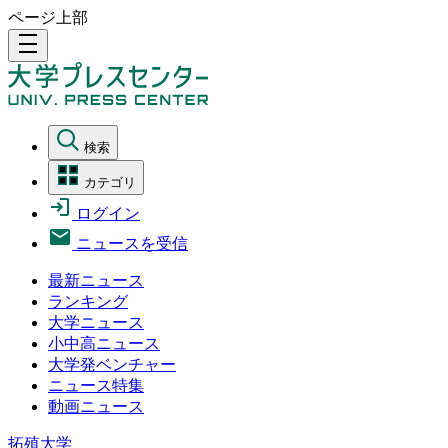
ページ上部
density_medium
検索
カテゴリ
ログイン
ニュースを受信
最新ニュース
ランキング
大学ニュース
小中高ニュース
大学発ベンチャー
ニュース特集
動画ニュース
拓殖大学