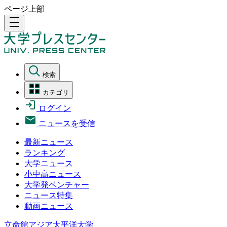
ページ上部
density_medium
検索
カテゴリ
ログイン
ニュースを受信
最新ニュース
ランキング
大学ニュース
小中高ニュース
大学発ベンチャー
ニュース特集
動画ニュース
立命館アジア太平洋大学