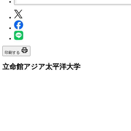
print
印刷する
立命館アジア太平洋大学