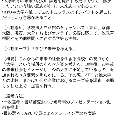
‣大学教育の未来のために課題を提言するだけでなく、解決
したいという強い意志があり、未来志向であること
‣APUや大学を通して世の中にプラスのインパクトを起こし
たいという意思があること
【活動場所】学校法人立命館の各キャンパス（東京、京都、
大阪、滋賀、大分）およびオンライン必要に応じて、他教育
機関やその他機関への往訪見学等も実施。
【活動テーマ】「学びの未来を考える」
【概要】これからの未来の社会を生きる高校生の視点から、
「大学」という場所のあるべき姿を考える。10年後、20年後
の未来社会をイメージし、今の大学に不足しているもの、追
加されるべき要素を明らかにする。その際、APU と他大学
との比較、または社会や企業におけるニーズ等を調査、深掘
りをした上で、提言を行う。
【選考方法】
‣
一次選考：書類審査および短時間のプレゼンテーション動
画を提出
‣
最終選考：APU 役員によるオンライン面談を実施