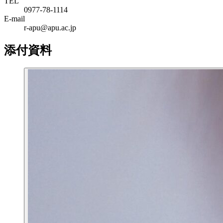
TEL
0977-78-1114
E-mail
r-apu@apu.ac.jp
添付資料