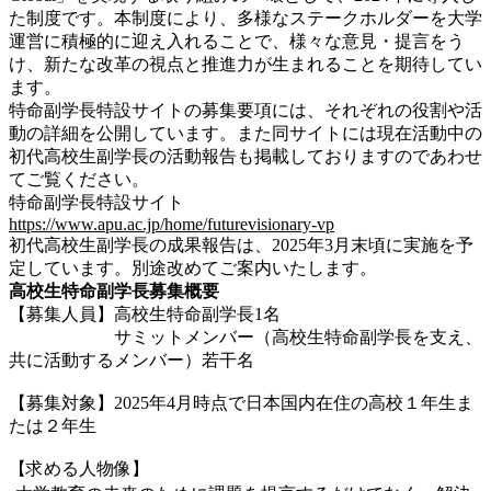
た制度です。本制度により、多様なステークホルダーを大学
運営に積極的に迎え入れることで、様々な意見・提言をう
け、新たな改革の視点と推進力が生まれることを期待してい
ます。
特命副学長特設サイトの募集要項には、それぞれの役割や活
動の詳細を公開しています。また同サイトには現在活動中の
初代高校生副学長の活動報告も掲載しておりますのであわせ
てご覧ください。
特命副学長特設サイト
https://www.apu.ac.jp/home/futurevisionary-vp
初代高校生副学長の成果報告は、2025年3月末頃に実施を予
定しています。別途改めてご案内いたします。
高校生特命副学長募集概要
【募集人員】高校生特命副学長1名
サミットメンバー（高校生特命副学長を支え、
共に活動するメンバー）若干名
【募集対象】2025年4月時点で日本国内在住の高校１年生ま
たは２年生
【求める人物像】