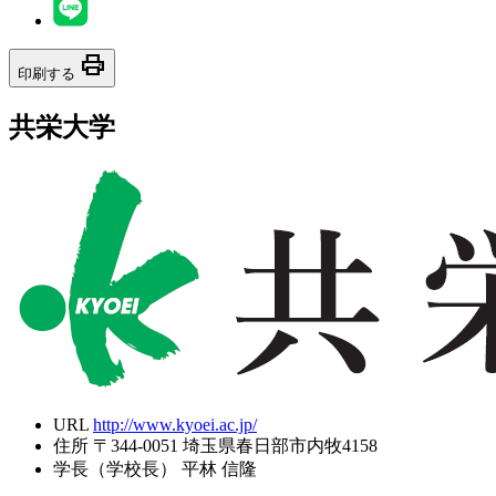
print
印刷する
共栄大学
URL
http://www.kyoei.ac.jp/
住所
〒344-0051 埼玉県春日部市内牧4158
学長（学校長）
平林 信隆