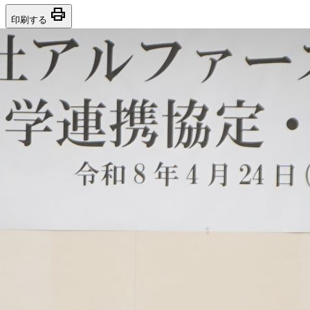
print
印刷する