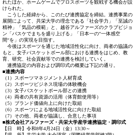
れたほか、ホームゲームでプロスポーツを観戦する機会が設
けられた。
こうした経緯から、このたび連携協定を締結。連携事業の
展開によって、共栄大学の理念である「社会学力」「至誠の
精神」「気品の模範」と、越谷アルファーズのクラブビジョ
ン「バスケでまちを盛り上げる」「日本一の“一体感空
間“を」の実現を目指す。
今後はスポーツを通じた地域活性化に向け、両者の協議の
もと、女子バスケットボール部における連携をはじめ、教
育、研究、社会貢献等での連携を検討していく。
連携協定の内容および調印式の概要は下記の通り。
■
連携内容
（1）スポーツマネジメント人材育成
（2）スポーツビジネス現場の体験機会
（3）女子バスケットボール部との連携
（4）両者の共有資源の活用（体育館使用等）
（5）ブランド価値向上に向けた取組
（6）スポーツによる地域活性化に向けた取組
（7）その他、両者が協議し、合意した事項
■
株式会社アルファーズ・共栄大学産学連携協定・調印式
【日 時】令和8年4月24日（金）13:30～
【場 所】共栄大学 大会議室（国際経営学部棟3階）