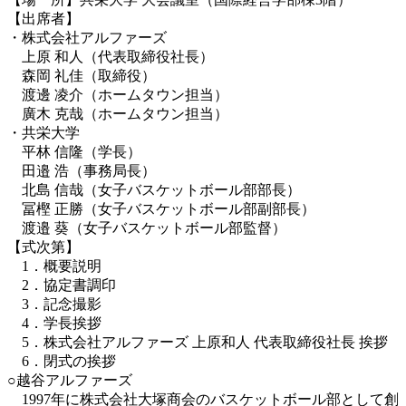
【出席者】
・株式会社アルファーズ
上原 和人（代表取締役社長）
森岡 礼佳（取締役）
渡邊 凌介（ホームタウン担当）
廣木 克哉（ホームタウン担当）
・共栄大学
平林 信隆（学長）
田邉 浩（事務局長）
北島 信哉（女子バスケットボール部部長）
冨樫 正勝（女子バスケットボール部副部長）
渡邉 葵（女子バスケットボール部監督）
【式次第】
1．概要説明
2．協定書調印
3．記念撮影
4．学長挨拶
5．株式会社アルファーズ 上原和人 代表取締役社長 挨拶
6．閉式の挨拶
○越谷アルファーズ
1997年に株式会社大塚商会のバスケットボール部として創