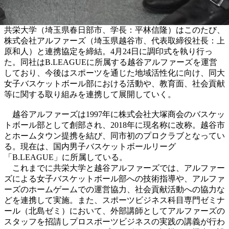
共栄大学（埼玉県春日部市、学長：平林信隆）はこのたび、
株式会社アルファーズ（埼玉県越谷市、代表取締役社長：上
原和人）と連携協定を締結。4月24日に調印式を執り行っ
た。同社はB.LEAGUEに所属する越谷アルファーズを運営
しており、今後はスポーツを通じた地域活性化に向け、同大
女子バスケットボール部における活動や、教育面、社会貢献
等に関する取り組みを連携して展開していく。
越谷アルファーズは1997年に株式会社大塚商会のバスケッ
トボール部として創部され、2018年に現名称に改称。越谷市
とホームタウン提携を結び、同市初のプロクラブとなってい
る。現在は、国内男子バスケットボールリーグ
「B.LEAGUE」に所属している。
これまでに共栄大学と越谷アルファーズでは、アルファー
ズによる女子バスケットボール部への技術指導や、アルファ
ーズのホームゲームでの運営協力、社会貢献活動への協力な
どを連携して実施。また、スポーツビジネス科目専門ゼミナ
ール（北島ゼミ）において、外部講師としてアルファーズの
スタッフを招請しプロスポーツビジネスの実践の講義が行わ