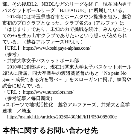
部。その後JBL2、NBDLなどのリーグを経て、現在国内男子
バスケットボールリーグ「B.LEAGUE」に所属している。
2018年には埼玉県越谷市とホームタウン提携を組み、越谷
市初のプロクラブとなった。クラブ名のα（アルファ）は
「はじまり」であり、未知の力で挑戦を続け、みんなにとっ
ての+αを生み出すクラブでありたいという想いが込められ
ている。（越谷アルファーズHPより）
【URL】
https://www.koshigaya-alphas.com/
（参考）
・共栄大学女子バスケットボール部
2010年に創部され、現在は関東大学女子バスケットボール
2部Aに所属。同大卒業生の渡邉葵監督のもと「No pain No
gain～成長できる方を選べ～ 」をスローガンに掲げ、練習や
試合に励んでいる。
・URL：
https://www.suncolors.net/
（参考記事／毎日新聞）
○スポーツで地域活性化 越谷アルファーズ、共栄大と産学
連携 ／埼玉
https://mainichi.jp/articles/20260430/ddl/k11/050/085000c
本件に関するお問い合わせ先