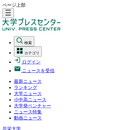
ページ上部
density_medium
検索
カテゴリ
ログイン
ニュースを受信
最新ニュース
ランキング
大学ニュース
小中高ニュース
大学発ベンチャー
ニュース特集
動画ニュース
共栄大学