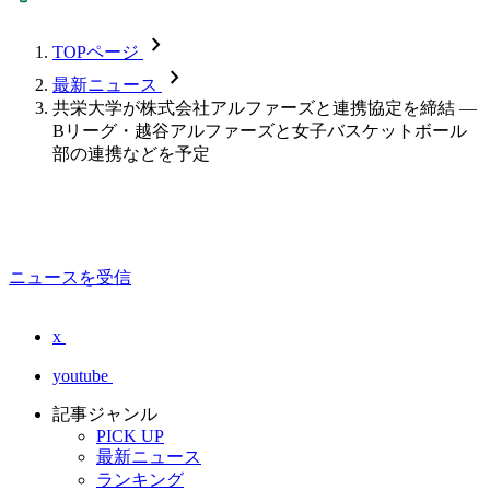
chevron_forward
TOPページ
chevron_forward
最新ニュース
共栄大学が株式会社アルファーズと連携協定を締結 ―
Bリーグ・越谷アルファーズと女子バスケットボール
部の連携などを予定
ニュースを受信
x
youtube
記事ジャンル
PICK UP
最新ニュース
ランキング