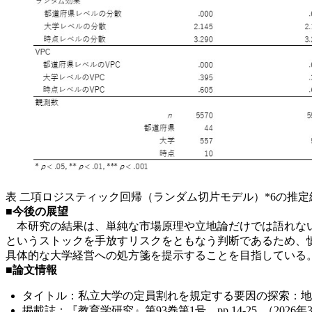
表 二項ロジスティック回帰（ランダム切片モデル）*6の推定
■今後の展望
本研究の結果は、単純な市場原理や立地論だけでは語れない
というストックを手放すリスクをともなう判断であるため、
具体的な大学経営への処方箋を提示することを目指している
■論文情報
タイトル：私立大学の定員割れを規定する要因の探索：
掲載誌：『教育学研究』第93巻第1号、pp.14-25. （2026年