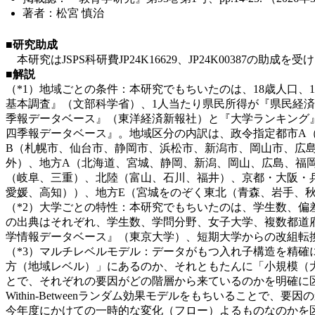
著者：松宮 慎治
■研究助成
本研究はJSPS科研費JP24K16629、JP24K00387の助成を
■解説
（*1）地域ごとの条件：本研究でもちいたのは、18歳人口
基本調査』（文部科学省）、1人当たり県民所得が『県民経
季報データベース』（東洋経済新報社）と『大学ランキング
四季報データベース』。地域区分の内訳は、政令指定都市A
B（札幌市、仙台市、静岡市、浜松市、新潟市、岡山市、広
外）、地方A（北海道、宮城、静岡、新潟、岡山、広島、福
（岐阜、三重）、北陸（富山、石川、福井）、京都・大阪・
愛媛、高知））、地方E（宮城をのぞく東北（青森、岩手、
（*2）大学ごとの特性：本研究でもちいたのは、学生数、
の出典はそれぞれ、学生数、学問分野、女子大学、複数都道
学情報データベース』（東京大学）、短期大学からの改組転換
（*3）マルチレベルモデル：データがもつ入れ子構造を精
方（地域レベル）」にあるのか、それともたんに「小規模（
とで、それぞれの要因がどの階層から来ているのかを明確に
Within-Betweenランダム効果モデルをもちいること
今年度にかけての一時的な変化（フロー）よるものなのかを