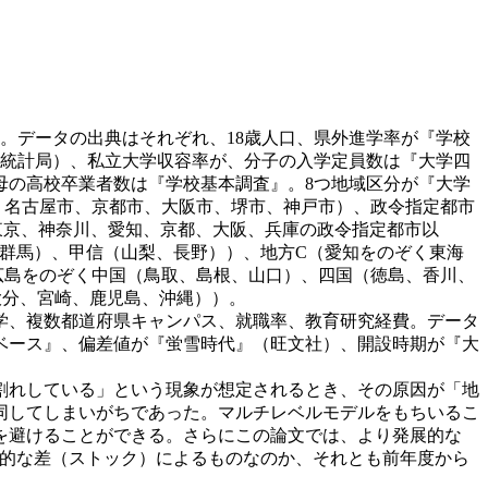
率。データの出典はそれぞれ、18歳人口、県外進学率が『学校
省統計局）、私立大学収容率が、分子の入学定員数は『大学四
母の高校卒業者数は『学校基本調査』。8つ地域区分が『大学
、名古屋市、京都市、大阪市、堺市、神戸市）、政令指定都市
東京、神奈川、愛知、京都、大阪、兵庫の政令指定都市以
群馬）、甲信（山梨、長野））、地方C（愛知をのぞく東海
広島をのぞく中国（鳥取、島根、山口）、四国（徳島、香川、
大分、宮崎、鹿児島、沖縄））。
学、複数都道府県キャンパス、就職率、教育研究経費。データ
ベース』、偏差値が『蛍雪時代』（旺文社）、開設時期が『大
割れしている」という現象が想定されるとき、その原因が「地
同してしまいがちであった。マルチレベルモデルをもちいるこ
を避けることができる。さらにこの論文では、より発展的な
や構造的な差（ストック）によるものなのか、それとも前年度から