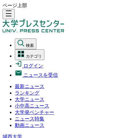
ページ上部
density_medium
検索
カテゴリ
ログイン
ニュースを受信
最新ニュース
ランキング
大学ニュース
小中高ニュース
大学発ベンチャー
ニュース特集
動画ニュース
城西大学