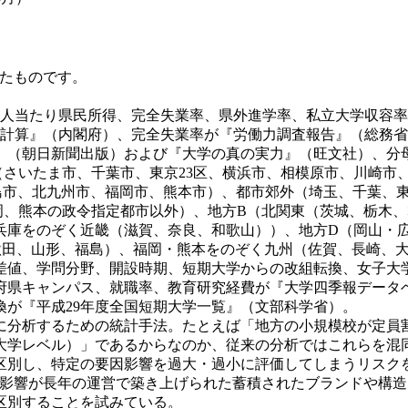
受けたものです。
、1人当たり県民所得、完全失業率、県外進学率、私立大学収容
済計算』（内閣府）、完全失業率が『労働力調査報告』（総務
』（朝日新聞出版）および『大学の真の実力』（旺文社）、分
（さいたま市、千葉市、東京23区、横浜市、相模原市、川崎市
島市、北九州市、福岡市、熊本市）、都市郊外（埼玉、千葉、
岡、熊本の政令指定都市以外）、地方B（北関東（茨城、栃木、
兵庫をのぞく近畿（滋賀、奈良、和歌山））、地方D（岡山・
秋田、山形、福島）、福岡・熊本をのぞく九州（佐賀、長崎、
偏差値、学問分野、開設時期、短期大学からの改組転換、女子大
府県キャンパス、就職率、教育研究経費が『大学四季報データ
が『平成29年度全国短期大学一覧』（文部科学省）。
確に分析するための統計手法。たとえば「地方の小規模校が定員
大学レベル）」であるからなのか、従来の分析ではこれらを混
区別し、特定の要因影響を過大・過小に評価してしまうリスク
で、要因の影響が長年の運営で築き上げられた蓄積されたブランド
区別することを試みている。