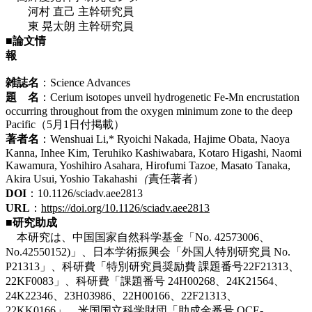
河村 直己 主幹研究員
東 晃太朗 主幹研究員
■論文情
報
雑誌名
：Science Advances
題 名
：Cerium isotopes unveil hydrogenetic Fe-Mn encrustation
occurring throughout from the oxygen minimum zone to the deep
Pacific（5月1日付掲載）
著者名
：Wenshuai Li,* Ryoichi Nakada, Hajime Obata, Naoya
Kanna, Inhee Kim, Teruhiko Kashiwabara, Kotaro Higashi, Naomi
Kawamura, Yoshihiro Asahara, Hirofumi Tazoe, Masato Tanaka,
Akira Usui, Yoshio Takahashi
（
責任著者）
DOI
：10.1126/sciadv.aee2813
URL
：
https://doi.org/10.1126/sciadv.aee2813
■研究助成
本研究は、中国国家自然科学基金「No. 42573006、
No.42550152)」、日本学術振興会「外国人特別研究員 No.
P21313」、科研費「特別研究員奨励費 課題番号22F21313、
22KF0083」、科研費「課題番号 24H00268、24K21564、
24K22346、23H03986、22H00166、22F21313、
22KK0166」、米国国立科学財団「助成金番号 OCE-