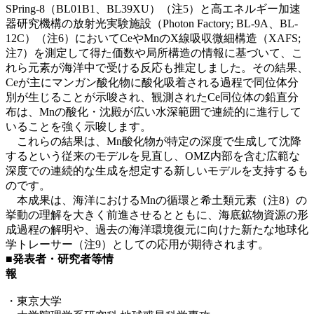
SPring-8（BL01B1、BL39XU）（注5）と高エネルギー加速
器研究機構の放射光実験施設（Photon Factory; BL-9A、BL-
12C）（注6）においてCeやMnのX線吸収微細構造（XAFS;
注7）を測定して得た価数や局所構造の情報に基づいて、こ
れら元素が海洋中で受ける反応も推定しました。その結果、
Ceが主にマンガン酸化物に酸化吸着される過程で同位体分
別が生じることが示唆され、観測されたCe同位体の鉛直分
布は、Mnの酸化・沈殿が広い水深範囲で連続的に進行して
いることを強く示唆します。
これらの結果は、Mn酸化物が特定の深度で生成して沈降
するという従来のモデルを見直し、OMZ内部を含む広範な
深度での連続的な生成を想定する新しいモデルを支持するも
のです。
本成果は、海洋におけるMnの循環と希土類元素（注8）の
挙動の理解を大きく前進させるとともに、海底鉱物資源の形
成過程の解明や、過去の海洋環境復元に向けた新たな地球化
学トレーサー（注9）としての応用が期待されます。
■発表者・研究者等情
報
・東京大学