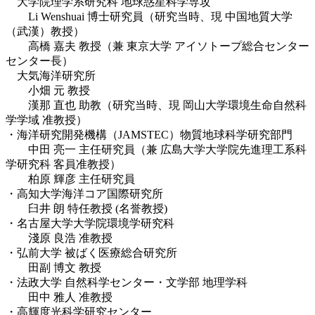
大学院理学系研究科 地球惑星科学専攻
Li Wenshuai 博士研究員（研究当時、現 中国地質大学
（武漢）教授）
高橋 嘉夫 教授（兼 東京大学 アイソトープ総合センター
センター長）
大気海洋研究所
小畑 元 教授
漢那 直也 助教（研究当時、現 岡山大学環境生命自然科
学学域 准教授）
・海洋研究開発機構（JAMSTEC）物質地球科学研究部門
中田 亮一 主任研究員（兼 広島大学大学院先進理工系科
学研究科 客員准教授）
柏原 輝彦 主任研究員
・高知大学海洋コア国際研究所
臼井 朗 特任教授 (名誉教授)
・名古屋大学大学院環境学研究科
淺原 良浩 准教授
・弘前大学 被ばく医療総合研究所
田副 博文 教授
・法政大学 自然科学センター・文学部 地理学科
田中 雅人 准教授
・高輝度光科学研究センター