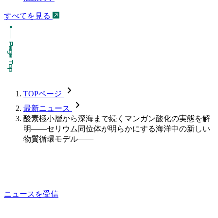
すべてを見る
chevron_forward
TOPページ
chevron_forward
最新ニュース
酸素極小層から深海まで続くマンガン酸化の実態を解
明――セリウム同位体が明らかにする海洋中の新しい
物質循環モデル――
ニュースを受信