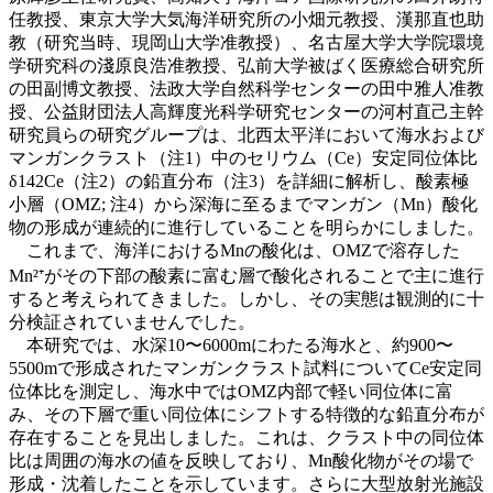
任教授、東京大学大気海洋研究所の小畑元教授、漢那直也助
教（研究当時、現岡山大学准教授）、名古屋大学大学院環境
学研究科の淺原良浩准教授、弘前大学被ばく医療総合研究所
の田副博文教授、法政大学自然科学センターの田中雅人准教
授、公益財団法人高輝度光科学研究センターの河村直己主幹
研究員らの研究グループは、北西太平洋において海水および
マンガンクラスト（注1）中のセリウム（Ce）安定同位体比
δ142Ce（注2）の鉛直分布（注3）を詳細に解析し、酸素極
小層（OMZ; 注4）から深海に至るまでマンガン（Mn）酸化
物の形成が連続的に進行していることを明らかにしました。
これまで、海洋におけるMnの酸化は、OMZで溶存した
Mn²⁺がその下部の酸素に富む層で酸化されることで主に進行
すると考えられてきました。しかし、その実態は観測的に十
分検証されていませんでした。
本研究では、水深10〜6000mにわたる海水と、約900〜
5500mで形成されたマンガンクラスト試料についてCe安定同
位体比を測定し、海水中ではOMZ内部で軽い同位体に富
み、その下層で重い同位体にシフトする特徴的な鉛直分布が
存在することを見出しました。これは、クラスト中の同位体
比は周囲の海水の値を反映しており、Mn酸化物がその場で
形成・沈着したことを示しています。さらに大型放射光施設