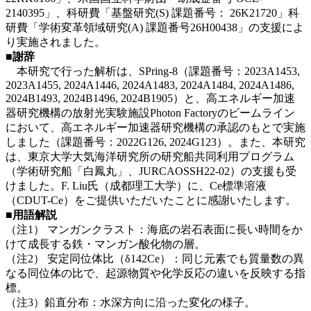
2140395」、科研費「基盤研究(S) 課題番号： 26K21720」科
研費「学術変革領域研究(A) 課題番号26H00438」の支援によ
り実施されました。
■謝辞
本研究で行った解析は、SPring-8（課題番号：2023A1453,
2023A1455, 2024A1446, 2024A1483, 2024A1484, 2024A1486,
2024B1493, 2024B1496, 2024B1905）と、高エネルギー加速
器研究機構の放射光実験施設Photon Factoryのビームライン
において、高エネルギー加速器研究機構の承認のもとで実施
しました（課題番号：2022G126, 2024G123）。また、本研究
は、東京大学大気海洋研究所の研究船共同利用プログラム
（学術研究船「白鳳丸」、JURCAOSSH22-02）の支援も受
けました。F. Liu氏（成都理工大学）に、Ce標準溶液
（CDUT-Ce）をご提供いただいたことに感謝いたします。
■用語解説
（注1） マンガンクラスト：海底の岩石表面に長い時間をか
けて成長する鉄・マンガン酸化物の層。
（注2） 安定同位体比（δ142Ce）：同じ元素でも質量数の異
なる同位体の比で、起源物質や化学反応の違いを反映する指
標。
（注3）鉛直分布：水深方向に沿った変化の様子。