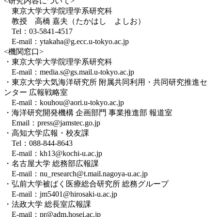
<研究内容について>
東京大学大学院理学系研究科
教授 高橋 嘉夫（たかはし よしお）
Tel：03-5841-4517
E-mail：ytakaha@g.ecc.u-tokyo.ac.jp
<機関窓口>
・東京大学大学院理学系研究科
E-mail：media.s@gs.mail.u-tokyo.ac.jp
・東京大学大気海洋研究所 附属共同利用・共同研究推進セ
ンター 広報戦略室
E-mail：kouhou@aori.u-tokyo.ac.jp
・海洋研究開発機構 企画部門 事業推進部 報道室
Email：press@jamstec.go.jp
・高知大学広報・校友課
Tel：088-844-8643
E-mail：kh13@kochi-u.ac.jp
・名古屋大学 総務部広報課
E-mail：nu_research@t.mail.nagoya-u.ac.jp
・弘前大学被ばく医療総合研究所 総務グループ
E-mail：jm5401@hirosaki-u.ac.jp
・法政大学 総長室広報課
E-mail：pr@adm.hosei.ac.jp