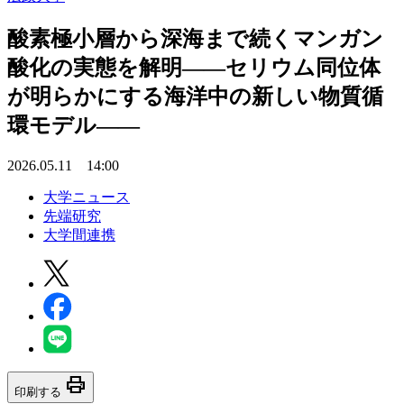
酸素極小層から深海まで続くマンガン
酸化の実態を解明――セリウム同位体
が明らかにする海洋中の新しい物質循
環モデル――
2026.05.11 14:00
大学ニュース
先端研究
大学間連携
print
印刷する