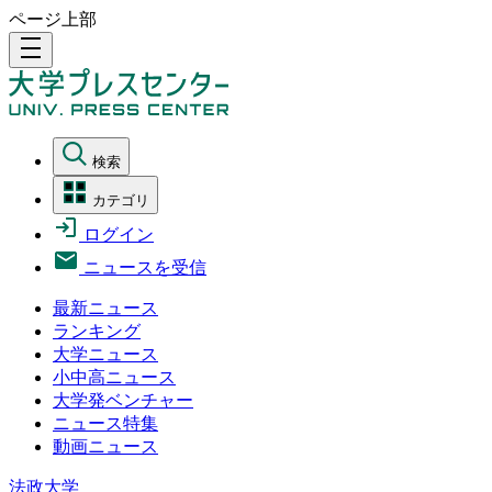
ページ上部
density_medium
検索
カテゴリ
ログイン
ニュースを受信
最新ニュース
ランキング
大学ニュース
小中高ニュース
大学発ベンチャー
ニュース特集
動画ニュース
法政大学