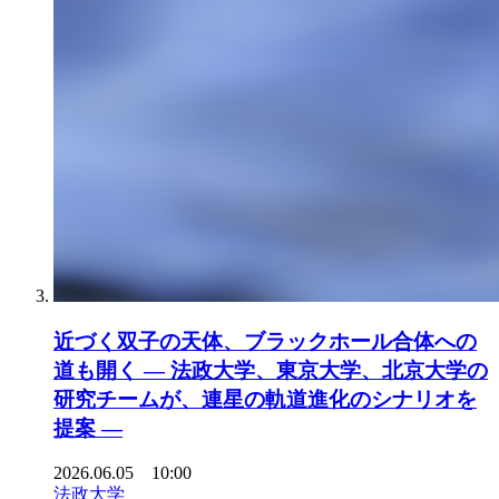
近づく双子の天体、ブラックホール合体への
道も開く ― 法政大学、東京大学、北京大学の
研究チームが、連星の軌道進化のシナリオを
提案 ―
2026.06.05 10:00
法政大学