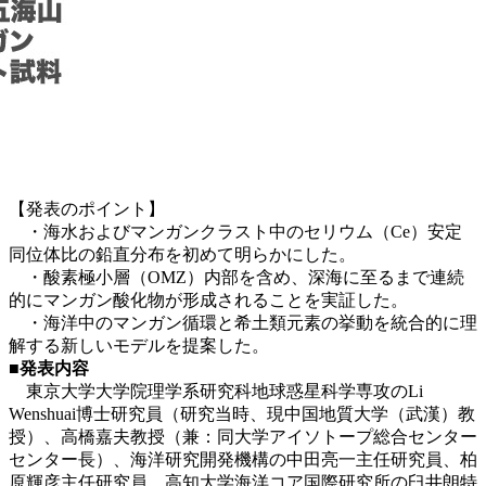
【発表のポイント】
・海水およびマンガンクラスト中のセリウム（Ce）安定
同位体比の鉛直分布を初めて明らかにした。
・酸素極小層（OMZ）内部を含め、深海に至るまで連続
的にマンガン酸化物が形成されることを実証した。
・海洋中のマンガン循環と希土類元素の挙動を統合的に理
解する新しいモデルを提案した。
■
発表内容
東京大学大学院理学系研究科地球惑星科学専攻のLi
Wenshuai博士研究員（研究当時、現中国地質大学（武漢）教
授）、高橋嘉夫教授（兼：同大学アイソトープ総合センター
センター長）、海洋研究開発機構の中田亮一主任研究員、柏
原輝彦主任研究員、高知大学海洋コア国際研究所の臼井朗特