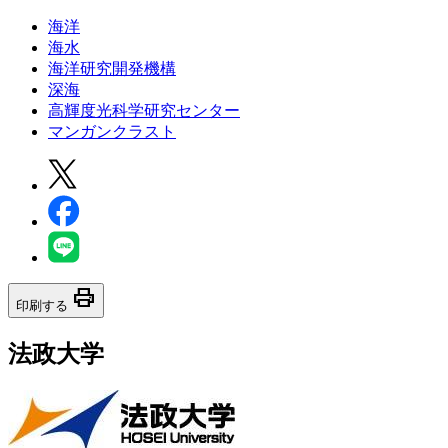
海洋
海水
海洋研究開発機構
深海
高輝度光科学研究センター
マンガンクラスト
print
印刷する
法政大学