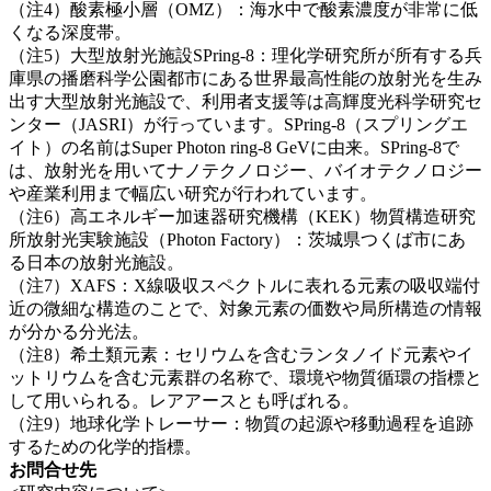
（注4）酸素極小層（OMZ）：海水中で酸素濃度が非常に低
くなる深度帯。
（注5）大型放射光施設SPring-8：理化学研究所が所有する兵
庫県の播磨科学公園都市にある世界最高性能の放射光を生み
出す大型放射光施設で、利用者支援等は高輝度光科学研究セ
ンター（JASRI）が行っています。SPring-8（スプリングエ
イト）の名前はSuper Photon ring-8 GeVに由来。SPring-8で
は、放射光を用いてナノテクノロジー、バイオテクノロジー
や産業利用まで幅広い研究が行われています。
（注6）高エネルギー加速器研究機構（KEK）物質構造研究
所放射光実験施設（Photon Factory）：茨城県つくば市にあ
る日本の放射光施設。
（注7）XAFS：X線吸収スペクトルに表れる元素の吸収端付
近の微細な構造のことで、対象元素の価数や局所構造の情報
が分かる分光法。
（注8）希土類元素：セリウムを含むランタノイド元素やイ
ットリウムを含む元素群の名称で、環境や物質循環の指標と
して用いられる。レアアースとも呼ばれる。
（注9）地球化学トレーサー：物質の起源や移動過程を追跡
するための化学的指標。
お問合せ先