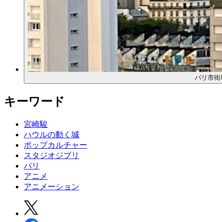
パリ市街
キーワード
宮崎駿
ハウルの動く城
ポップカルチャー
スタジオジブリ
パリ
アニメ
アニメーション