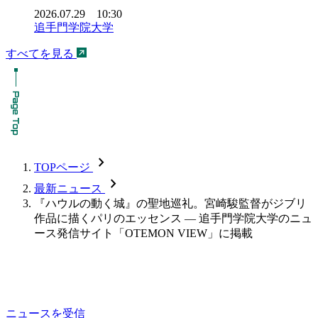
2026.07.29 10:30
追手門学院大学
すべてを見る
chevron_forward
TOPページ
chevron_forward
最新ニュース
『ハウルの動く城』の聖地巡礼。宮崎駿監督がジブリ
作品に描くパリのエッセンス ― 追手門学院大学のニュ
ース発信サイト「OTEMON VIEW」に掲載
ニュースを受信