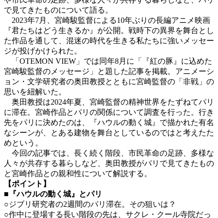
で見てきたものについて語る。
2023年7月、宮崎駿監督による10年ぶりの長編アニメ映画
『君たちはどう生きるか』が公開。戦時下の異界を舞台とし
た作品を通して、混迷の時代を生きる私たちに強いメッセー
ジが投げかけられた。
「OTEMON VIEW」では同年8月に「『紅の豚』に込めた
宮崎駿監督のメッセージ」と題した記事を掲載。アニメーシ
ョン・文学研究者の奥田教授とともに宮崎監督の「非戦」の
思いを紐解いた。
奥田教授は2024年夏、宮崎監督の精神世界をたずねてパリ
に滞在。宮崎作品とパリの関係について調査を行った。行き
先をパリに決めたのは、『ハウルの動く城』で描かれた有名
なシーンが、とある建物を舞台としているのではと考えたた
めという。
今回の記事では、長く続く階段、市民革命の足跡、多様な
人々が共存する暮らしなど、奥田教授がパリで見てきたもの
と宮崎作品との親和性について解説する。
【ポイント】
■
『ハウルの動く城』とパリ
○ジブリ研究者の2週間のパリ滞在。その狙いは？
○作中に登場する長い階段の先は、サクレ・クール寺院だっ