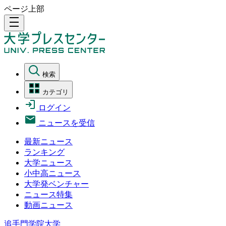
ページ上部
density_medium
検索
カテゴリ
ログイン
ニュースを受信
最新ニュース
ランキング
大学ニュース
小中高ニュース
大学発ベンチャー
ニュース特集
動画ニュース
追手門学院大学