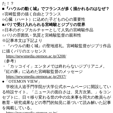
た！？
■
『ハウルの動く城』でフランスが多く描かれるのはなぜ？
○宮崎監督の描く自由とフランス
○心臓（ハート）に込めた子どもの心の重要性
■
パリで受け入れられる宮崎駿とジブリの世界
○日本のポップカルチャーとして人気の宮崎駿作品
○パリの雰囲気・気質と宮崎駿監督の親和性
※記事本文は下記より
・『ハウルの動く城』の聖地巡礼。宮崎駿監督がジブリ作品
に描くパリのエッセンス
https://newsmedia.otemon.ac.jp/3208/
（参考）
・「カッコイイ」エンタメでは終わらないジブリアニメ。
『紅の豚』に込めた宮崎駿監督のメッセージ
https://newsmedia.otemon.ac.jp/2937/
●「OTEMON VIEW」
学校法人追手門学院が大学公式ホームページに開設してい
る特設サイト。「ニュースの面白さは、見方次第。」をコン
セプトに、日々移り変わる世の中の出来事を同大の教員らが
教育・研究成果などの専門的知見に基づいて読み解いた記事
を掲載している。
https://newsmedia.otemon.ac.jp/