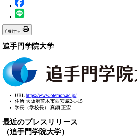
print
印刷する
追手門学院大学
URL
https://www.otemon.ac.jp/
住所
大阪府茨木市西安威2-1-15
学長（学校長）
真銅 正宏
最近のプレスリリース
（追手門学院大学）