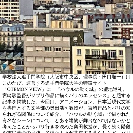
学校法人追手門学院（大阪市中央区、理事長：田口順一）は
このたび、運営する追手門学院大学の特設サイト
「OTEMON VIEW」に「『ハウルの動く城』の聖地巡礼。
宮崎駿監督がジブリ作品に描くパリのエッセンス」と題する
記事を掲載した。今回は、アニメーション、日本近現代文学
を専門とする文学部の奥田浩司教授が、宮崎作品とパリの知
られざる関係について紹介。『ハウルの動く城』で描かれた
有名なシーンについて、とある建物が舞台なのではないかと
考えたことからパリ行きを決めた奥田教授が、長く続く階段
や市民革命の足跡、多様な人々が共存する暮らしなど、パリ