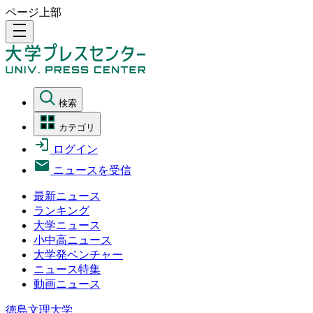
ページ上部
density_medium
検索
カテゴリ
ログイン
ニュースを受信
最新ニュース
ランキング
大学ニュース
小中高ニュース
大学発ベンチャー
ニュース特集
動画ニュース
徳島文理大学