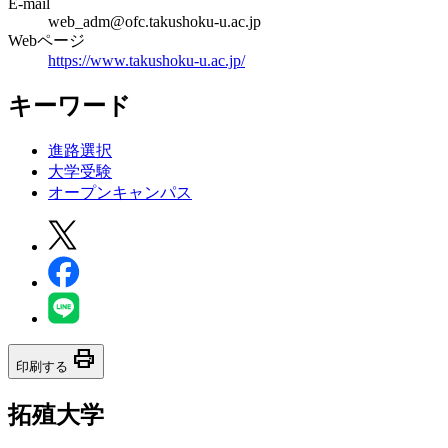
E-mail
web_adm@ofc.takushoku-u.ac.jp
Webページ
https://www.takushoku-u.ac.jp/
キーワード
進路選択
大学受験
オープンキャンパス
print
印刷する
拓殖大学