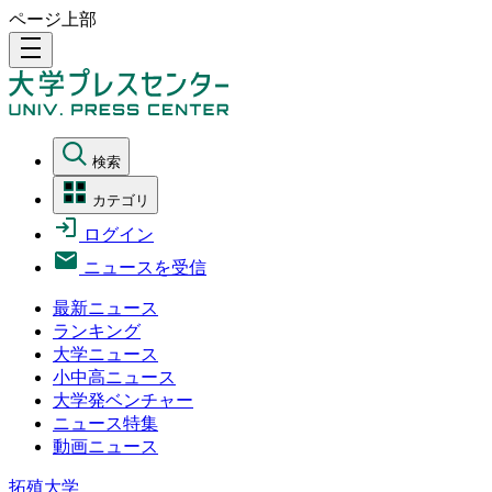
ページ上部
density_medium
検索
カテゴリ
ログイン
ニュースを受信
最新ニュース
ランキング
大学ニュース
小中高ニュース
大学発ベンチャー
ニュース特集
動画ニュース
拓殖大学