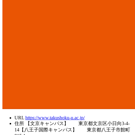
URL
https://www.takushoku-u.ac.jp/
住所
【文京キャンパス】 東京都文京区小日向3-4-
14【八王子国際キャンパス】 東京都八王子市館町