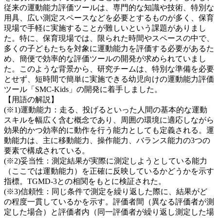
従来の運動能力評価ツールは、専門的な知識や技術、特別な
用具、広い測定スペースなどを必要とするものが多く、保育
現場で手軽に実施することが難しいという課題がありまし
た。特に、保育現場では、限られた時間やスペースの中で、
多くの子どもたちを対象に運動能力を評価する必要があるた
め、簡便で効率的な評価ツールの開発が求められていまし
た。このような背景から、研究チームは、特別な準備を必要
とせず、短時間で簡単に実施できる幼児向けの運動能力評価
ツール「SMC-Kids」の開発に着手しました。
【用語の解説】
(※1)運動能力：走る、投げるといった人間の基本的な運動
スキルを幅広く含む概念であり、周囲の環境に適応しながら
効果的かつ効率的に動作を行う能力としても定義される。運
動能力は、主に移動能力、操作能力、バランス能力の3つの
要素で構成されている。
(※2)妥当性：測定結果が実際に測定しようとしている能力
（ここでは運動能力）を正確に反映しているかどうかを示す
指標。TGMD-3との相関をもとに検証された。
(※3)信頼性：同じ条件で測定を繰り返した際に、結果がど
の程度一貫しているかを示す。評価者間（異なる評価者が測
定した場合）と評価者内（同一評価者が繰り返し測定した場