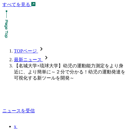
すべてを見る
chevron_forward
TOPページ
chevron_forward
最新ニュース
【名城大学×琉球大学】幼児の運動能力測定をより身
近に、より簡単に～２分で分かる！幼児の運動発達を
可視化する新ツールを開発～
ニュースを受信
x