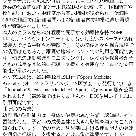
ウォッチだけで測定が可能です。妥当性(※2)の検証では、
既存の代表的な評価ツールTGMD-3と比較して、移動能力や
操作能力において中程度から高い相関が認められ、信頼性
(※3)の検証では評価者間および評価者内で非常に高い再現
性が確認されました。
20人のクラスなら20分程度で完了する効率性を持つSMC-
Kidsは、バドミントンコートよりも少し広いスペースがあれ
ば導入できる手軽さが特徴です。その簡便さから保育現場で
の活用はもちろん、家庭や地域イベントでの利用も可能であ
り、幼児の運動発達をモニタリングし、保護者や保育者が子
どもの成長を具体的に把握・支援する有用なツールとなる可
能性が示されました。
本研究成果は、2024年12月19日付でSports Medicine
Australia（オーストラリアスポーツ医学会）が発行している
「Journal of Science and Medicine in Sport」にpre-proof版が公開
されました（最終版ではありませんが、DOIを用いて正式に
引用可能です）。
【研究の背景】
幼児期の運動能力は、身体の健康のみならず、認知能力や学
習能力など、子どもの成長全体に大きな影響を与えることが
知られています。そのため、幼児期における運動能力の発達
を適切に把握し、支援することは非常に重要です。しかし、