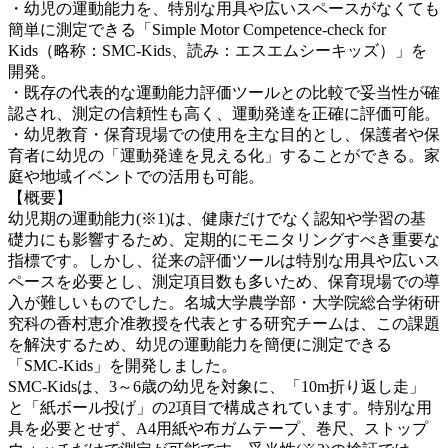
・幼児の運動能力を、特別な用具や広いスペースがなくても
簡単に測定できる「Simple Motor Competence-check for
Kids（略称：SMC-Kids、読み：エスエムシーキッズ）」を
開発。
・既存の代表的な運動能力評価ツールとの比較で妥当性が確
認され、測定の信頼性も高く、運動発達を正確に評価可能。
・幼児教育・保育現場での使用を主な目的とし、保護者や保
育者に幼児の「運動発達を見える化」することができる。家
庭や地域イベントでの活用も可能。
【概要】
幼児期の運動能力(※1)は、健康だけでなく認知や学習の基
礎力にも影響するため、定期的にモニタリングすべき重要な
指標です。しかし、従来の評価ツールは特別な用具や広いス
ペースを必要とし、測定項目数も多いため、保育現場での導
入が難しいものでした。名城大学農学部・大学院総合学術研
究科の香村恵介准教授を代表とする研究チームは、この課題
を解決するため、幼児の運動能力を簡便に測定できる
「SMC-Kids」を開発しました。
SMC-Kidsは、3～6歳の幼児を対象に、「10m折り返し走」
と「紙ボール投げ」の2項目で構成されています。特別な用
具を必要とせず、A4用紙や布ガムテープ、巻尺、ストップ