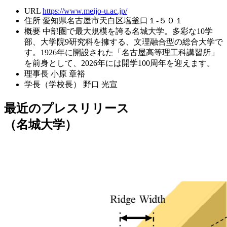
URL
https://www.meijo-u.ac.jp/
住所
愛知県名古屋市天白区塩釜口１-５０１
概要
中部圏で最大規模を誇る名城大学。多彩な10学
部、大学院9研究科を擁する、文理融合型の総合大学で
す。1926年に開設された「名古屋高等理工科講習所」
を前身として、2026年には開学100周年を迎えます。
理事長
小原 章裕
学長（学校長）
野口 光宣
最近のプレスリリース
（名城大学）