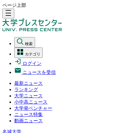
ページ上部
density_medium
検索
カテゴリ
ログイン
ニュースを受信
最新ニュース
ランキング
大学ニュース
小中高ニュース
大学発ベンチャー
ニュース特集
動画ニュース
名城大学