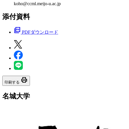
koho@ccml.meijo-u.ac.jp
添付資料
picture_as_pdf
PDFダウンロード
print
印刷する
名城大学