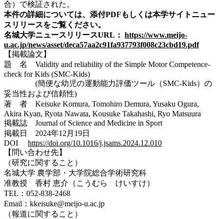
合）で検証された。
本件の詳細については、添付PDFもしくは本学サイトニュー
スリリースをご覧ください。
名城大学ニュースリリースURL：
https://www.meijo-
u.ac.jp/news/asset/deca57aa2c91fa937793f008c23cbd19.pdf
【
掲載論文
】
題 名 Validity and reliability of the Simple Motor Competence-
check for Kids (SMC-Kids)
(簡便な幼児の運動能力評価ツール（SMC-Kids）の
妥当性および信頼性)
著 者 Keisuke Komura, Tomohiro Demura, Yusaku Ogura,
Akira Kyan, Ryota Nawata, Kousuke Takahashi, Ryo Matsuura
掲載誌 Journal of Science and Medicine in Sport
掲載日 2024年12月19日
DOI
https://doi.org/10.1016/j.jsams.2024.12.010
【問い合わせ先】
（研究に関すること）
名城大学 農学部・大学院総合学術研究科
准教授 香村 恵介（こうむら けいすけ）
TEL：052-838-2468
Email：kkeisuke@meijo-u.ac.jp
（報道に関すること）