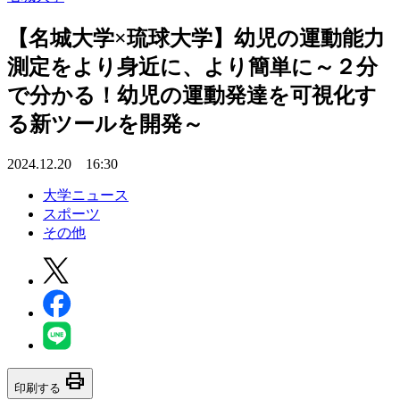
【名城大学×琉球大学】幼児の運動能力
測定をより身近に、より簡単に～２分
で分かる！幼児の運動発達を可視化す
る新ツールを開発～
2024.12.20 16:30
大学ニュース
スポーツ
その他
print
印刷する