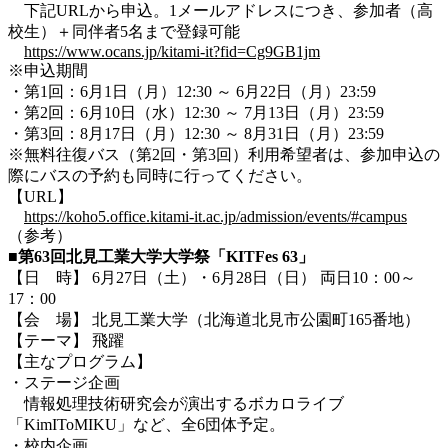
下記URLから申込。1メールアドレスにつき、参加者（高
校生）＋同伴者5名まで登録可能
https://www.ocans.jp/kitami-it?fid=Cg9GB1jm
※申込期間
・第1回：6月1日（月）12:30 ～ 6月22日（月）23:59
・第2回：6月10日（水）12:30 ～ 7月13日（月）23:59
・第3回：8月17日（月）12:30 ～ 8月31日（月）23:59
※無料往復バス（第2回・第3回）利用希望者は、参加申込の
際にバスの予約も同時に行ってください。
【URL】
https://koho5.office.kitami-it.ac.jp/admission/events/#campus
（参考）
■第63回北見工業大学大学祭「KITFes 63」
【日 時】 6月27日（土）・6月28日（日） 両日10：00～
17：00
【会 場】 北見工業大学（北海道北見市公園町165番地）
【テーマ】 飛躍
【主なプログラム】
・ステージ企画
情報処理技術研究会が演出するボカロライブ
「KimIToMIKU」など、全6団体予定。
・校内企画