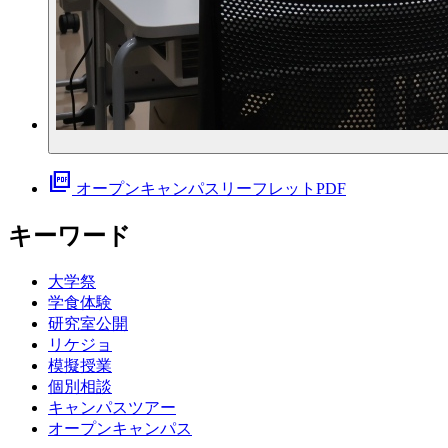
picture_as_pdf
オープンキャンパスリーフレットPDF
キーワード
大学祭
学食体験
研究室公開
リケジョ
模擬授業
個別相談
キャンパスツアー
オープンキャンパス