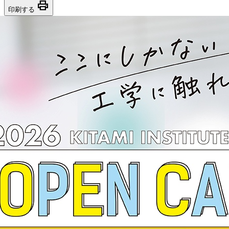
print
印刷する