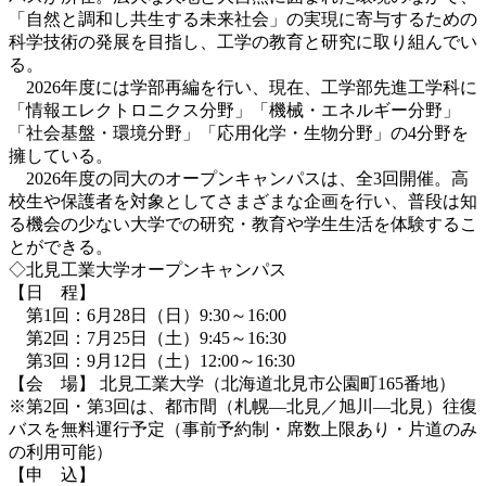
「自然と調和し共生する未来社会」の実現に寄与するための
科学技術の発展を目指し、工学の教育と研究に取り組んでい
る。
2026年度には学部再編を行い、現在、工学部先進工学科に
「情報エレクトロニクス分野」「機械・エネルギー分野」
「社会基盤・環境分野」「応用化学・生物分野」の4分野を
擁している。
2026年度の同大のオープンキャンパスは、全3回開催。高
校生や保護者を対象としてさまざまな企画を行い、普段は知
る機会の少ない大学での研究・教育や学生生活を体験するこ
とができる。
◇北見工業大学オープンキャンパス
【日 程】
第1回：6月28日（日）9:30～16:00
第2回：7月25日（土）9:45～16:30
第3回：9月12日（土）12:00～16:30
【会 場】 北見工業大学（北海道北見市公園町165番地）
※第2回・第3回は、都市間（札幌―北見／旭川―北見）往復
バスを無料運行予定（事前予約制・席数上限あり・片道のみ
の利用可能）
【申 込】