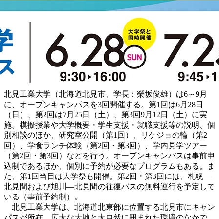
北見工業大学（北海道北見市、学長：榮坂俊雄）は6～9月
に、オープンキャンパスを3回開催する。第1回は6月28日
（日）、第2回は7月25日（土）、第3回9月12日（土）に実
施。模擬授業や大学概要・学生支援・就職支援等の説明、個
別相談のほか、研究室公開（第1回）、リケジョの輪（第2
回）、学食ランチ体験（第2回・第3回）、学内見学ツアー
（第2回・第3回）などを行う。オープンキャンパスは事前申
込制であるほか、個別に予約が必要なプログラムもある。ま
た、第1回当日は大学祭も開催。第2回・第3回には、札幌―
北見間および旭川―北見間の往復バスの無料運行を予定して
いる（事前予約制）。
北見工業大学は、北海道北東部に位置する北見市にキャン
パスが所在。広大な大地と大自然に囲まれた環境のなかで、