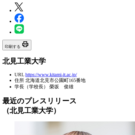
print
印刷する
北見工業大学
URL
https://www.kitami-it.ac.jp/
住所
北海道北見市公園町165番地
学長（学校長）
榮坂 俊雄
最近のプレスリリース
（北見工業大学）