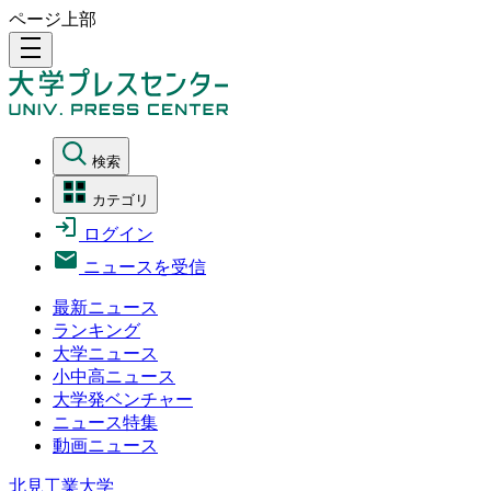
ページ上部
density_medium
検索
カテゴリ
ログイン
ニュースを受信
最新ニュース
ランキング
大学ニュース
小中高ニュース
大学発ベンチャー
ニュース特集
動画ニュース
北見工業大学