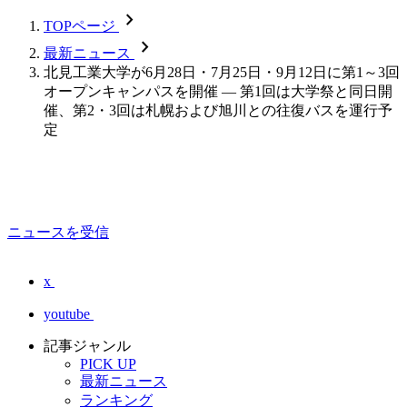
chevron_forward
TOPページ
chevron_forward
最新ニュース
北見工業大学が6月28日・7月25日・9月12日に第1～3回
オープンキャンパスを開催 ― 第1回は大学祭と同日開
催、第2・3回は札幌および旭川との往復バスを運行予
定
ニュースを受信
x
youtube
記事ジャンル
PICK UP
最新ニュース
ランキング