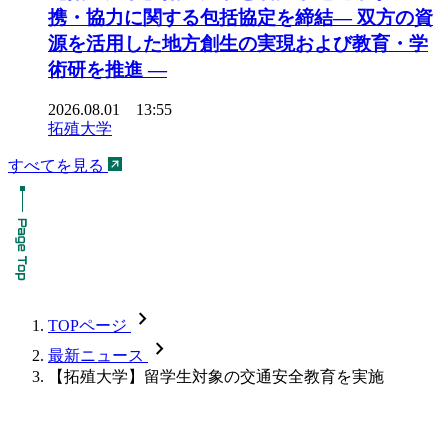
携・協力に関する包括協定を締結― 双方の資
源を活用した地方創生の実現および教育・学
術研を推進 ―
2026.08.01 13:55
拓殖大学
すべてを見る
chevron_forward
TOPページ
chevron_forward
最新ニュース
【拓殖大学】留学生対象の交通安全教育を実施