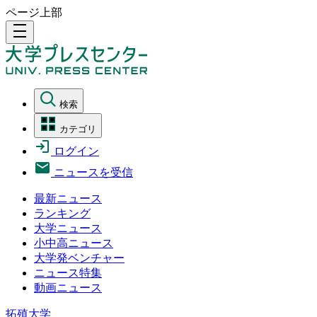
ページ上部
density_medium
検索
カテゴリ
ログイン
ニュースを受信
最新ニュース
ランキング
大学ニュース
小中高ニュース
大学発ベンチャー
ニュース特集
動画ニュース
拓殖大学