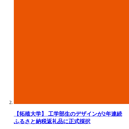
【拓殖⼤学】 ⼯学部⽣のデザインが2年連続
ふるさと納税返礼品に正式採択