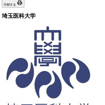
print
印刷する
埼玉医科大学