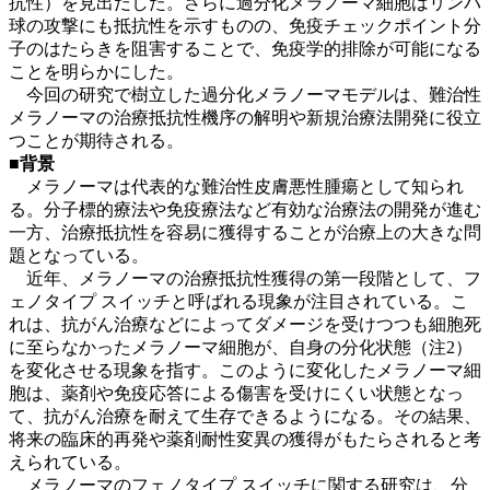
抗性）を見出だした。さらに過分化メラノーマ細胞はリンパ
球の攻撃にも抵抗性を示すものの、免疫チェックポイント分
子のはたらきを阻害することで、免疫学的排除が可能になる
ことを明らかにした。
今回の研究で樹立した過分化メラノーマモデルは、難治性
メラノーマの治療抵抗性機序の解明や新規治療法開発に役立
つことが期待される。
■背景
メラノーマは代表的な難治性皮膚悪性腫瘍として知られ
る。分子標的療法や免疫療法など有効な治療法の開発が進む
一方、治療抵抗性を容易に獲得することが治療上の大きな問
題となっている。
近年、メラノーマの治療抵抗性獲得の第一段階として、フ
ェノタイプ スイッチと呼ばれる現象が注目されている。こ
れは、抗がん治療などによってダメージを受けつつも細胞死
に至らなかったメラノーマ細胞が、自身の分化状態（注2）
を変化させる現象を指す。このように変化したメラノーマ細
胞は、薬剤や免疫応答による傷害を受けにくい状態となっ
て、抗がん治療を耐えて生存できるようになる。その結果、
将来の臨床的再発や薬剤耐性変異の獲得がもたらされると考
えられている。
メラノーマのフェノタイプ スイッチに関する研究は、分