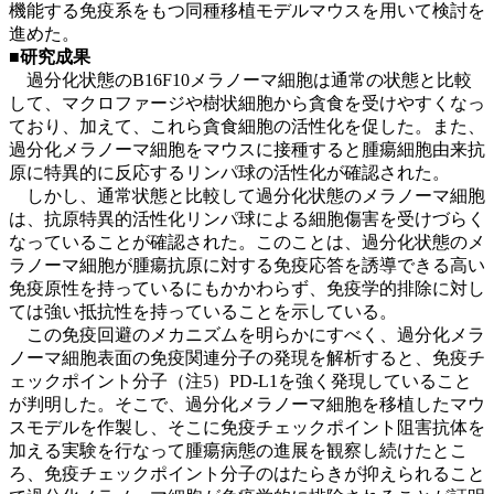
機能する免疫系をもつ同種移植モデルマウスを用いて検討を
進めた。
■研究成果
過分化状態のB16F10メラノーマ細胞は通常の状態と比較
して、マクロファージや樹状細胞から貪食を受けやすくなっ
ており、加えて、これら貪食細胞の活性化を促した。また、
過分化メラノーマ細胞をマウスに接種すると腫瘍細胞由来抗
原に特異的に反応するリンパ球の活性化が確認された。
しかし、通常状態と比較して過分化状態のメラノーマ細胞
は、抗原特異的活性化リンパ球による細胞傷害を受けづらく
なっていることが確認された。このことは、過分化状態のメ
ラノーマ細胞が腫瘍抗原に対する免疫応答を誘導できる高い
免疫原性を持っているにもかかわらず、免疫学的排除に対し
ては強い抵抗性を持っていることを示している。
この免疫回避のメカニズムを明らかにすべく、過分化メラ
ノーマ細胞表面の免疫関連分子の発現を解析すると、免疫チ
ェックポイント分子（注5）PD-L1を強く発現していること
が判明した。そこで、過分化メラノーマ細胞を移植したマウ
スモデルを作製し、そこに免疫チェックポイント阻害抗体を
加える実験を行なって腫瘍病態の進展を観察し続けたとこ
ろ、免疫チェックポイント分子のはたらきが抑えられること