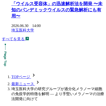
「ウイルス受容体」の迅速解析法を開発 〜未
知のパンデミックウイルスの緊急解析にも有
用〜
2026.06.30 14:00
埼玉医科大学
すべてを見る
chevron_forward
TOPページ
chevron_forward
最新ニュース
埼玉医科大学の研究グループが過分化メラノーマ細胞
の免疫学的特徴を解明 ― より手堅いメラノーマの治療
法開発に向けて