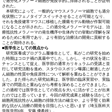
で過分化メラノーマ細胞が免疫学的に排除されることが証明
された。
本研究によって、一般的なマウスメラノーマ細胞でも過分
化状態にフェノタイプ スイッチさせることが可能となり、
それを免疫健常マウスに移植した腫瘍モデル動物が作製可能
になることが示された。この過分化メラノーマモデルは、治
療抵抗性メラノーマの発生機序や生体内での挙動の理解を深
めるために有用であり、より有効な治療法の開発に貢献する
ことが期待される。
■医学生としての視点から
研究医養成プログラム履修生として、私がこの研究を始め
た時期はコロナ禍の真最中でした。しかし、その状況を逆に
チャンスとして捉え、医学部の通常カリキュラムの受講と並
行して研究活動を進め、スタウロスポリン曝露に耐過したが
ん細胞の性質や免疫原性について解析を重ねることができま
した。また得られた研究結果は、医学部の臨床実習や、実臨
床での問題点と重ねながら考察を深めることができました。
この過程では医学生としての視点を大いに活かすことが出来
たのではと思っています。今回の研究成果と経験を活かして
細胞死抵抗性がん細胞の排除方法の確立や、より手堅く効果
的な抗がん治療の開発を目指したいと思います（埼玉医科大
学医学部6年 安藤 優希枝）。