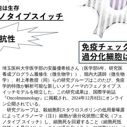
埼玉医科大学医学部の安藤優希枝さん（医学部6年、研究医
養成プログラム履修生（微生物学））、堀内大講師（微生物
学）、村上孝教授（同）らの研究グループはこのたび、免疫
学的特徴が解析可能な新しいメラノーマのフェノタイプ ス
イッチモデルを樹立した。この研究成果は、国際学術誌
『OncoImmunology』に掲載され、2024年12月8日にオンライ
ン公開されている。
研究グループは、殺細胞剤スタウロスポリンの低用量曝露
によってメラノーマ（注1）細胞が過分化状態に変化（フェ
ノタイプ スイッチ）し、細胞死を回避すること（細胞死抵