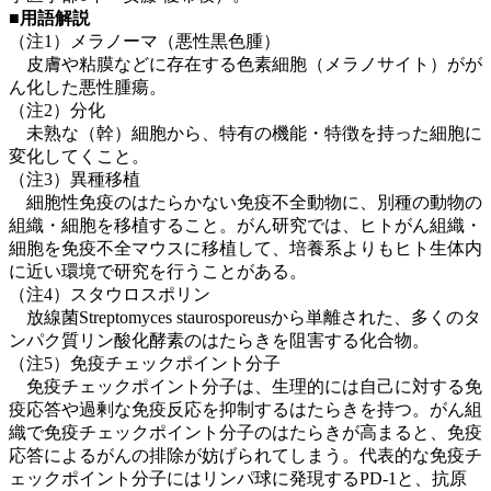
■用語解説
（注1）メラノーマ（悪性黒色腫）
皮膚や粘膜などに存在する色素細胞（メラノサイト）がが
ん化した悪性腫瘍。
（注2）分化
未熟な（幹）細胞から、特有の機能・特徴を持った細胞に
変化してくこと。
（注3）異種移植
細胞性免疫のはたらかない免疫不全動物に、別種の動物の
組織・細胞を移植すること。がん研究では、ヒトがん組織・
細胞を免疫不全マウスに移植して、培養系よりもヒト生体内
に近い環境で研究を行うことがある。
（注4）スタウロスポリン
放線菌Streptomyces staurosporeusから単離された、多くのタ
ンパク質リン酸化酵素のはたらきを阻害する化合物。
（注5）免疫チェックポイント分子
免疫チェックポイント分子は、生理的には自己に対する免
疫応答や過剰な免疫反応を抑制するはたらきを持つ。がん組
織で免疫チェックポイント分子のはたらきが高まると、免疫
応答によるがんの排除が妨げられてしまう。代表的な免疫チ
ェックポイント分子にはリンパ球に発現するPD-1と、抗原