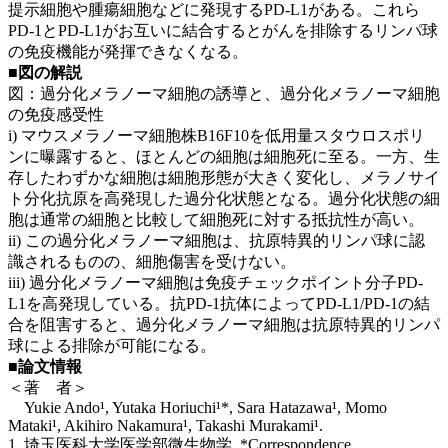
提示細胞や腫瘍細胞などに発現するPD-L1がある。これら
PD-1とPD-L1がお互いに結合するとがんを排除するリンパ球
の免疫機能が発揮できなくなる。
■図の解説
図：過分化メラノーマ細胞の誘導と、過分化メラノーマ細胞
の免疫感受性
i) マウスメラノーマ細胞株B16F10を低用量スタウロスポリ
ンに曝露すると、ほとんどの細胞は細胞死に至る。一方、生
存したわずかな細胞は細胞形態が大きく変化し、メラノサイ
ト分化抗原を高発現した過分化状態となる。過分化状態の細
胞は通常の細胞と比較して細胞死に対する抵抗性が高い。
ii) この過分化メラノーマ細胞は、抗原特異的リンパ球に認
識されるものの、細胞傷害を受けない。
iii) 過分化メラノーマ細胞は免疫チェックポイント分子PD-
L1を高発現している。抗PD-1抗体によってPD-L1/PD-1の結
合を阻害すると、過分化メラノーマ細胞は抗原特異的リンパ
球による排除が可能になる。
■論文情報
＜著 者＞
Yukie Ando¹, Yutaka Horiuchi¹*, Sara Hatazawa¹, Momo
Mataki¹, Akihiro Nakamura¹, Takashi Murakami¹.
1. 埼玉医科大学医学部微生物学. *Correspondence