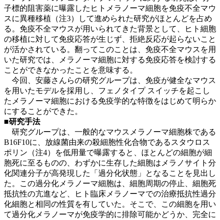
子標的阻害薬に曝露したヒトメラノーマ細胞を免疫不全マウ
スに異種移植（注3）して進められた研究がほとんどを占め
る。免疫不全マウスが用いられてきた背景として、ヒト細胞
の移植に対して免疫応答が生じず、拒絶反応が起らないこと
が活かされている。翻ってこのことは、免疫不全マウスを用
いた研究では、メラノーマ細胞に対する免疫応答を検討する
ことができなかったことを意味する。
今回、安藤さんらの研究グループは、免疫が健全なマウス
を用いたモデルを採用し、フェノタイプ スイッチを起こし
たメラノーマ細胞における免疫学的な特徴をはじめて明らか
にすることができた。
■研究手法
研究グループは、一般的なマウスメラノーマ細胞株である
B16F10に、放線菌由来の殺細胞性化合物であるスタウロス
ポリン（注4）を低用量で曝露すると、ほとんどの細胞が細
胞死に至るものの、わずかに生存した細胞はメラノサイト分
化関連分子が高発現した「過分化状態」となることを見出し
た。この過分化メラノーマ細胞は、細胞周期の停止、細胞死
抵抗性の亢進など、ヒト臨床メラノーマでの治療抵抗性過分
化細胞と相同の性質を有していた。そこで、この細胞を用い
て過分化メラノーマが免疫学的に排除可能かどうか、完全に