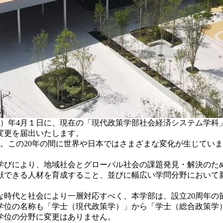
和8）年4月１日に、現在の「現代政策学部社会経済システム学
変更を届出いたします。
ます。この20年の間に世界や日本ではさまざまな変化が生じて
学びにより、地域社会とグローバル社会の課題発見・解決のた
献できる人材を育成すること、並びに幅広い学問分野において
な時代と社会により一層対応すべく、本学部は、設立20周年の
学位の名称も「学士（現代政策学）」から「学士（総合政策学
学位の分野に変更はありません。