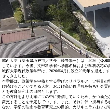
城西大学（埼玉県坂戸市／学長：藤野陽三）は、2026（令
しています。今後、文部科学省へ学部名称および学科名称の
城西大学現代政策学部は、2026年4月に設立20周年を迎え
せてきました。
本学部は、政策学を中核とする学びとリベラルアーツ科目の
び続けることができる人材、および高い倫理観を持ち社会貢
とを教育研究上の目的とします。
この方針をより明確に世の中に発信していくため、かつ新た
変更することを予定しています。また、それに伴い授与する
なお、学部の理念や教育研究上の目的、カリキュラムおよび