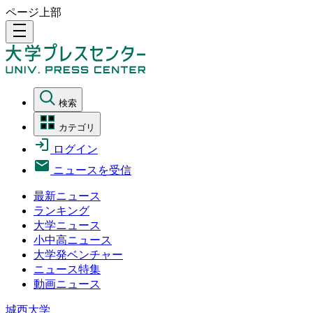
ページ上部
density_medium
検索
カテゴリ
ログイン
ニュースを受信
最新ニュース
ランキング
大学ニュース
小中高ニュース
大学発ベンチャー
ニュース特集
動画ニュース
城西大学