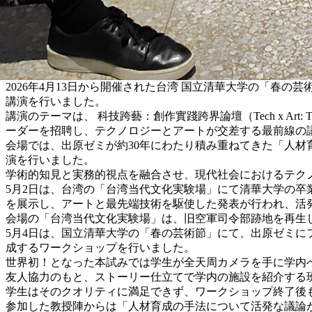
2026年4月13日から開催された台湾 国立清華大学の「春の
講演を行いました。
講演のテーマは、 科技跨藝：創作實踐跨界論壇（Tech x Art: The I
ーダーを招聘し、テクノロジーとアートが交差する最前線の
会場では、出原ゼミが約30年にわたり積み重ねてきた「人
演を行いました。
学術的知見と実務的視点を融合させ、現代社会におけるテクノロジー
5月2日は、台湾の「台湾当代文化実験場」にて清華大学の卒
を展示し、アートと最先端技術を駆使した発表が行われ、活
会場の「台湾当代文化実験場」は、旧空軍司令部跡地を再生
5月4日は、国立清華大学の「春の芸術節」にて、出原ゼミに
成するワークショップを行いました。
世界初！となった本試みでは学生が全天周カメラを手に学内
友人協力のもと、ストーリー仕立てで学内の施設を紹介する
学生はそのクオリティに満足できず、ワークショップ終了後
参加した教授陣からは「人材育成の手法について活発な議論