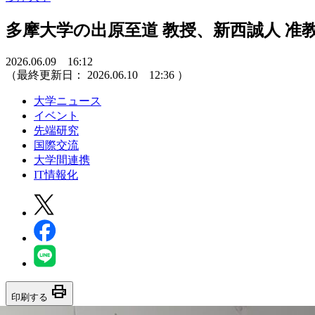
多摩大学の出原至道 教授、新西誠人 准
2026.06.09 16:12
（最終更新日：
2026.06.10 12:36
）
大学ニュース
イベント
先端研究
国際交流
大学間連携
IT情報化
print
印刷する