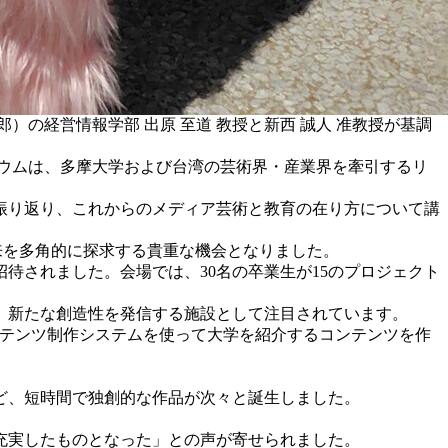
郎）の経営情報学部 出原 至道 教授と新西 誠人 准教授が基調
actice）。本シンポジウムは、多摩大学および台湾の芸術界・産業界を牽引するリ
振り返り、これからのメディア芸術と教育の在り方について講
）の未来を多角的に探求する貴重な機会となりました。
待されました。会場では、30名の卒業生が15のプロジェクト
、新たな創造性を発信する施設として注目されています。
ンテンツ制作システムを使って大学を紹介するコンテンツを作
ど、短時間で独創的な作品が次々と誕生しました。
充実したものとなった」との声が寄せられました。