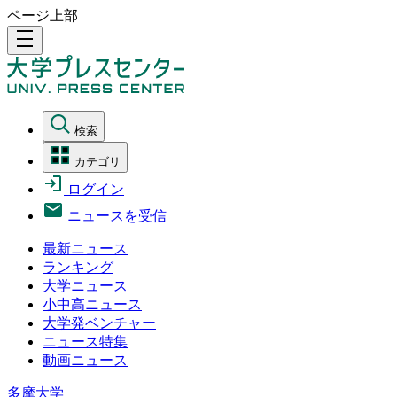
ページ上部
density_medium
検索
カテゴリ
ログイン
ニュースを受信
最新ニュース
ランキング
大学ニュース
小中高ニュース
大学発ベンチャー
ニュース特集
動画ニュース
多摩大学