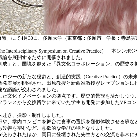
芸術節」にて4月30日、多摩大学（東京都：多摩市 学長：寺島実
nterdisciplinary Symposium on Creative Pr
議論を展開するために開催されました。
材育成」と、国境を越えた「異文化コラボレーション」の歴史を
の新たな役割と、創造的実践（Creative Practice
業発表展が開催され、出原教授と新西准教授がレセプションに招
発な議論が交わされました。
した文化イノベーションの拠点です。歴史的景観を活かしつつ
フランスから交換留学に来ていた学生も開発に参加したVRコ
へ赴き、撮影・制作しました。
班や、学内コンビニを舞台に食事の選択を類似体験させる班な
も改善を望むなど、意欲的な学びの場となりました。
が交わされたほか、同日に登壇された先生方との交流も非常に