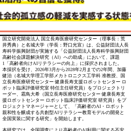
国立研究開発法人 国立長寿医療研究センター（理事長：荒
井秀典）と名城大学（学長：野口光宣）は、公益財団法人長
寿科学振興財団が実施する「公益財団法人長寿科学振興財団
高齢社会課題解決研究（AI）への助成」において、課題
1「高齢者向けAIリテラシーの向上」に採択されました。
本採択を受け、2026年3月から2028年2月までの2年間、加藤
健治（名城大学理工学部メカトロニクス工学科 准教授、国
立長寿医療研究センター 健康長寿支援ロボットセンター ロ
ボット臨床評価研究室 特任主任研究員）をプロジェクトリ
ーダー、霜鳥大希（国立長寿医療研究センター 健康長寿支
援ロボットセンター ロボット臨床評価研究室 研究員）をプ
ロジェクトマネージャーとして、「高齢者のAI・ロボット
親和性を醸成する共創型AIリテラシー教育モデルの開発と
全国実装に関する研究」を開始します。
本研究では、全国調査により高齢者のAI利用に関する不安