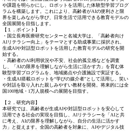
や課題を明らかにし、ロボットを活用した体験型学習プログ
ラムを構築します。これにより、高齢者がAIの便利さと限
界を楽しみながら学び、日常生活で活用できる教育モデルの
全国展開を目指します。
【１．ポイント】
・国立長寿医療研究センターと名城大学は、「高齢者向け
AIリテラシー向上」をテーマとする助成事業に採択され、
生成AIや対話型ロボットを活用した教育モデルの研究を開
始する。
・高齢者のAI利用状況や不安、社会的孤立感などを調査
し、「AIの限界を理解しながら生活に活かす力」を育む体
験型学習プログラムを、地域拠点や介護施設で実証する。
・生成AI搭載ロボットを“学びの媒介者”として活用し、笑い
や対話を取り入れた親しみやすい教材を開発。将来的には全
国100地域・1万人規模への展開を目指す。
【２．研究内容】
本研究では、高齢者が生成AIや対話型ロボットを安心して
活用できる社会の実現を目指し、AIリテラシーを「AIと共
に考え、AIの限界を理解しながら、自分の生活に活かす
力」と捉えます。全国の高齢者を対象に、AIやデジタル技