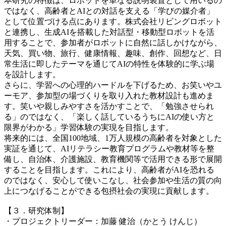
本研究の特徴は、ロボットを単なる説明装置として用いるの
ではなく、高齢者とAIとの対話を支える「学びの媒介者」
として位置づける点にあります。株式会社リビングロボット
と連携し、生成AIを搭載した対話型・移動型ロボットを活
用することで、参加者がロボットに自然に話しかけながら、
天気、買い物、旅行、健康情報、趣味、創作、回想など、日
常生活に即したテーマを通じてAIの特性を体験的に学ぶ場
を設計します。
さらに、学習への心理的ハードルを下げるため、お笑いやユ
ーモア、参加型の場づくりを取り入れた教材設計も進めま
す。笑いや親しみやすさを活かすことで、「勉強させられ
る」のではなく、「楽しく話しているうちにAIの使い方と
限界がわかる」学習体験の実現を目指します。
将来的には、全国100地域、1万人規模の高齢者を対象とした
実証を通じて、AIリテラシー教育プログラムや教材等を整
備し、自治体、介護施設、教育機関等で活用できる形で展開
することを目指します。これにより、高齢者がAIを恐れる
のではなく、安心して使いこなし、社会参加や生活の質の向
上につなげることができる包摂社会の実現に貢献します。
【３．研究体制】
・プロジェクトリーダー：加藤 健治（かとう けんじ）