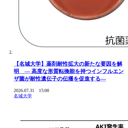
【名城大学】薬剤耐性拡大の新たな要因を解
明 ― 高度な形質転換能を持つインフルエン
ザ菌が耐性遺伝子の伝播を促進する―
2026.07.31 15:00
名城大学