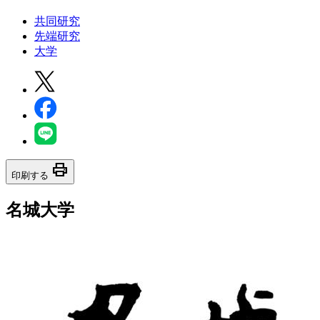
共同研究
先端研究
大学
print
印刷する
名城大学