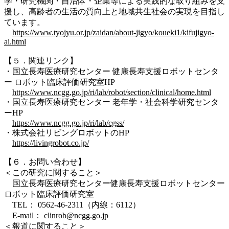
学・研究機関・自治体・企業等による実践的な取り組みを支
援し、高齢者の生活の質向上と地域共生社会の実現を目指し
ています。
https://www.tyojyu.or.jp/zaidan/about-jigyo/koueki1/kifujigyo-
ai.html
【５．関連リンク】
・国立長寿医療研究センター 健康長寿支援ロボットセンタ
ー ロボット臨床評価研究室HP
https://www.ncgg.go.jp/ri/lab/robot/section/clinical/home.html
・国立長寿医療研究センター 老年学・社会科学研究センタ
ーHP
https://www.ncgg.go.jp/ri/lab/cgss/
・株式会社リビングロボットのHP
https://livingrobot.co.jp/
【６．お問い合わせ】
＜この研究に関すること＞
国立長寿医療研究センター健康長寿支援ロボットセンター
ロボット臨床評価研究室
TEL： 0562-46-2311（内線：6112）
E-mail： clinrob@ncgg.go.jp
＜報道に関すること＞