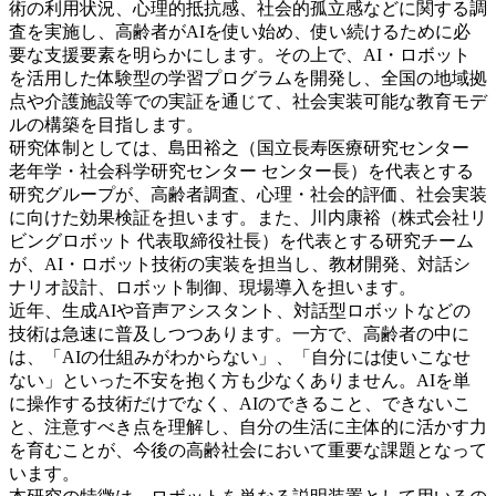
術の利用状況、心理的抵抗感、社会的孤立感などに関する調
査を実施し、高齢者がAIを使い始め、使い続けるために必
要な支援要素を明らかにします。その上で、AI・ロボット
を活用した体験型の学習プログラムを開発し、全国の地域拠
点や介護施設等での実証を通じて、社会実装可能な教育モデ
ルの構築を目指します。
研究体制としては、島田裕之（国立長寿医療研究センター
老年学・社会科学研究センター センター長）を代表とする
研究グループが、高齢者調査、心理・社会的評価、社会実装
に向けた効果検証を担います。また、川内康裕（株式会社リ
ビングロボット 代表取締役社長）を代表とする研究チーム
が、AI・ロボット技術の実装を担当し、教材開発、対話シ
ナリオ設計、ロボット制御、現場導入を担います。
近年、生成AIや音声アシスタント、対話型ロボットなどの
技術は急速に普及しつつあります。一方で、高齢者の中に
は、「AIの仕組みがわからない」、「自分には使いこなせ
ない」といった不安を抱く方も少なくありません。AIを単
に操作する技術だけでなく、AIのできること、できないこ
と、注意すべき点を理解し、自分の生活に主体的に活かす力
を育むことが、今後の高齢社会において重要な課題となって
います。