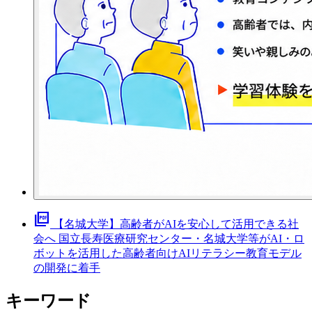
picture_as_pdf
【名城大学】高齢者がAIを安心して活用できる社
会へ 国立長寿医療研究センター・名城大学等がAI・ロ
ボットを活用した高齢者向けAIリテラシー教育モデル
の開発に着手
キーワード