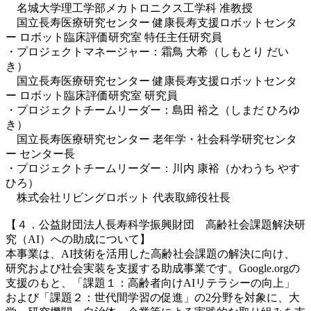
名城大学理工学部メカトロニクス工学科 准教授
国立長寿医療研究センター 健康長寿支援ロボットセンタ
ー ロボット臨床評価研究室 特任主任研究員
・プロジェクトマネージャー：霜鳥 大希（しもとり だい
き）
国立長寿医療研究センター 健康長寿支援ロボットセンタ
ー ロボット臨床評価研究室 研究員
・プロジェクトチームリーダー：島田 裕之（しまだ ひろゆ
き）
国立長寿医療研究センター 老年学・社会科学研究センタ
ー センター長
・プロジェクトチームリーダー：川内 康裕（かわうち やす
ひろ）
株式会社リビングロボット 代表取締役社長
【４．公益財団法人長寿科学振興財団 高齢社会課題解決研
究（AI）への助成について】
本事業は、AI技術を活用した高齢社会課題の解決に向け、
研究および社会実装を支援する助成事業です。Google.orgの
支援のもと、「課題１：高齢者向けAIリテラシーの向上」
および「課題２：世代間学習の促進」の2分野を対象に、大