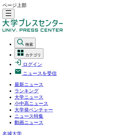
ページ上部
density_medium
検索
カテゴリ
ログイン
ニュースを受信
最新ニュース
ランキング
大学ニュース
小中高ニュース
大学発ベンチャー
ニュース特集
動画ニュース
名城大学