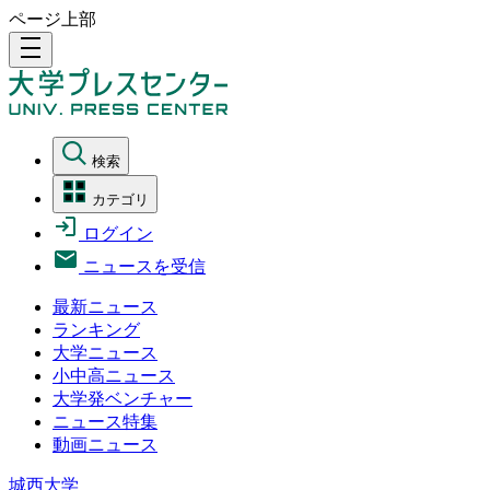
ページ上部
density_medium
検索
カテゴリ
ログイン
ニュースを受信
最新ニュース
ランキング
大学ニュース
小中高ニュース
大学発ベンチャー
ニュース特集
動画ニュース
城西大学