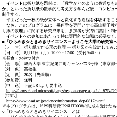
イベントは折り紙を題材に、「数学がどのように身近なもの
か」といった折り紙の数学的な考え方を学んだ後、コンピュ
制作する。
平面だった一枚の紙が立体へと変化する過程を体験するこ
なお、このプログラムは、幾何学を専門とする高山晴子教授
り紙の数理」に関する研究成果を、参加者が実際に設計・制
イベントへの参加にあたって特に専門的な知識は必要なく
■
「ひらめき☆ときめきサイエンス～ようこそ大学の研究室へ～
【テーマ】 折り紙で作る形の数理 ― 折り図から設計してみよ
【日 時】 8月17日（月）10:00～17:00（受付9:40～）
※昼食・おやつ付き
【会 場】 城西大学 東京紀尾井町キャンパス3号棟（東京都
【対 象】 高校生
【定 員】 20名（先着順）
【参加費】 無料
【申 込】 下記URLより要申込
https://forms.cloud.microsoft/pages/responsepage.aspx
【URL】
https://www.josai.ac.jp/science/information_dep/0817event/
※本プログラムは、JSPS科研費JP26HT0038の助成を受けた
○「ひらめき☆ときめきサイエンス」とは
「ひらめき☆ときめきサイエンス～ようこそ大学の研究室へ～