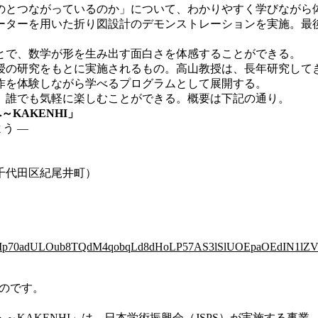
とつながっているのか」について、わかりやすく学びながら
ーターを用いた折り図設計のデモンストレーションを実施。最
とで、数学が形を生み出す面白さを体感することができる。
の研究をもとに実施されるもの。高山教授は、長年研究して
作を体験しながら学べるプログラムとして展開する。
、誰でも気軽に楽しむことができる。概要は下記の通り。
KAKENHI」
う ―
千代田区紀尾井町）
?id=87B-D9Ip70adULOub8TQdM4qobqLd8dHoLP57AS3lSlUOEpaOEdIN
ものです。
KAKENHI」は、日本学術振興会（JSPS）が実施する事