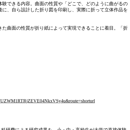
体験できる内容。曲面の性質や「どこで、どのように曲がるの
後に、自ら設計した折り図を印刷し、実際に折って立体作品を
きた曲面の性質が折り紙によって実現できることに着目。「折
1lZVUZWM1RTRjZEVE04NkxVSy4u&route=shorturl
業。科研費による研究成果を、小・中・高校生が大学で直接体験