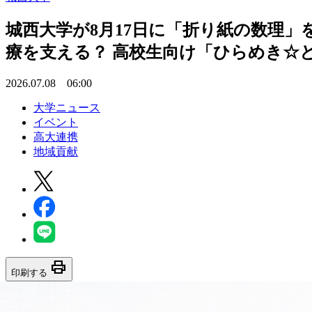
城西大学が8月17日に「折り紙の数理」
療を支える？ 高校生向け「ひらめき☆
2026.07.08 06:00
大学ニュース
イベント
高大連携
地域貢献
print
印刷する