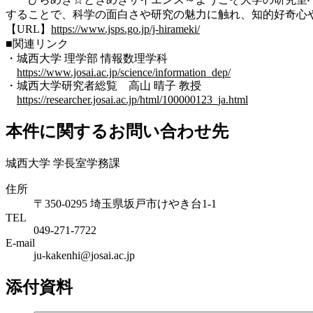
することで、科学の面白さや研究の魅力に触れ、知的好奇心
【URL】
https://www.jsps.go.jp/j-hirameki/
■関連リンク
・城西大学 理学部 情報数理学科
https://www.josai.ac.jp/science/information_dep/
・城西大学研究者総覧 高山 晴子 教授
https://researcher.josai.ac.jp/html/100000123_ja.html
本件に関するお問い合わせ先
城西大学 学長室学務課
住所
〒350-0295 埼玉県坂戸市けやき台1-1
TEL
049-271-7722
E-mail
ju-kakenhi@josai.ac.jp
添付資料