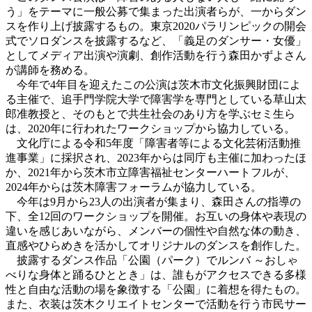
う」をテーマに一般公募で集まった出演者らが、一からダン
スを作り上げ披露するもの。東京2020パラリンピックの開会
式でソロダンスを披露するなど、「義足のダンサー・女優」
としてメディア出演や演劇、創作活動を行う森田かずよさん
が講師を務める。
今年で4年目を迎えたこの公演は茨木市文化振興財団によ
る主催で、追手門学院大学で障害学を専門としている草山太
郎准教授と、そのもとで共生社会のあり方を学ぶセミ生ら
は、2020年に行われたワークショップから協力している。
文化庁による令和5年度「障害者等による文化芸術活動推
進事業」に採択され、2023年からは同庁も主催に加わったほ
か、2021年から茨木市立障害福祉センターハートフルが、
2024年からは茨木障害フォーラムが協力している。
今年は9月から23人の出演者が集まり、森田さんの指導の
下、全12回のワークショップを開催。お互いの身体や表現の
違いを感じあいながら、メンバーの個性や自然な体の動き、
直感やひらめきを活かしてオリジナルのダンスを創作した。
披露するダンス作品「公園（パーク）でルンバ ～おしゃ
べりな身体と踊るひととき」は、誰もがアクセスできる多様
性と自由な活動の場を象徴する「公園」に着想を得たもの。
また、衣装は茨木クリエイトセンターで活動を行う市民サー