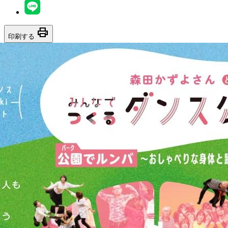
print
印刷する