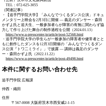
TEL：072-625-3055
（関連記事）
・【追手門学院大学】「みんなでつくるダンス公演」ドキュ
メンタリー上映会を2月3日に開催 ― 義足のダンサー・森田
かずよ氏と追大生、一般参加者らが障害の有無に関わらず協
力して作り上げた舞台の制作過程を公開（2024.01.13）
https://www.u-presscenter.jp/article/post-52568.html
・追手門学院大学の学生らが一般参加の障害者や健常者とと
もに創作したダンスを12月3日開催の「みんなでつくるダン
ス公演『トワ二ミライ』」で披露 — 講師は義足のダンサ
ー・森田かずよ氏（2022.11.22）
https://www.u-presscenter.jp/article/post-49498.html
本件に関するお問い合わせ先
追手門学院 広報課
仲西・織田
住所
〒567-0008 大阪府茨木市西安威2-1-15