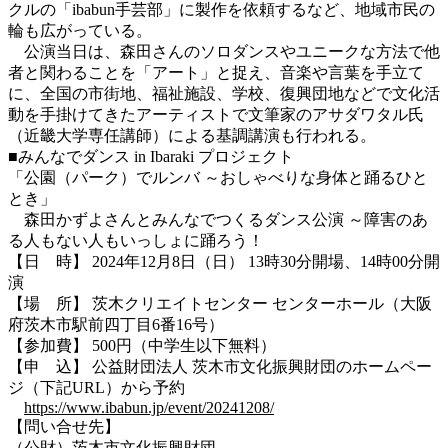
クルの「ibabun手芸部」に製作を依頼するなど、地域市民の
輪も広がっている。
公演当日は、森田さんのソロダンスやユニークな方法で他
者と関わることを「アート」と捉え、音楽や言葉を手立て
に、全国の市街地、福祉施設、学校、復興団地などで文化活
動を手掛けてきたアーティストで文筆家のアサダワタル氏
（近畿大学専任講師）による基調講演も行われる。
■みんなでダンス in Ibaraki プロジェクト
「公園（パーク）でルンバ ～おしゃべりな身体と踊るひと
とき」
森田かずよさんとみんなでつくるダンス公演 ～障害のあ
る人もない人もいっしょに踊ろう！
【日 時】 2024年12月8日（日） 13時30分開場、14時00分開
演
【場 所】 茨木クリエイトセンター センターホール（大阪
府茨木市駅前四丁目6番16号）
【参加費】 500円（中学生以下無料）
【申 込】 公益財団法人 茨木市文化振興財団のホームペー
ジ（下記URL）から予約
https://www.ibabun.jp/event/20241208/
【問い合せ先】
（公財）茨木市文化振興財団