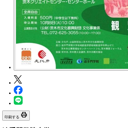
print
印刷する