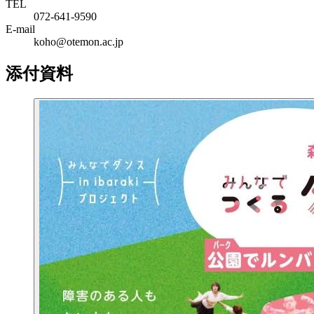
TEL
072-641-9590
E-mail
koho@otemon.ac.jp
添付資料