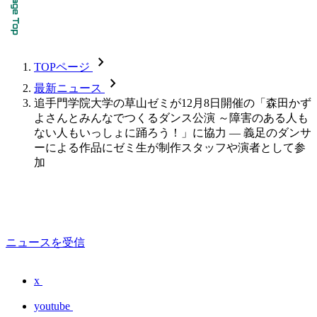
chevron_forward
TOPページ
chevron_forward
最新ニュース
追手門学院大学の草山ゼミが12月8日開催の「森田かず
よさんとみんなでつくるダンス公演 ～障害のある人も
ない人もいっしょに踊ろう！」に協力 ― 義足のダンサ
ーによる作品にゼミ生が制作スタッフや演者として参
加
ニュースを受信
x
youtube