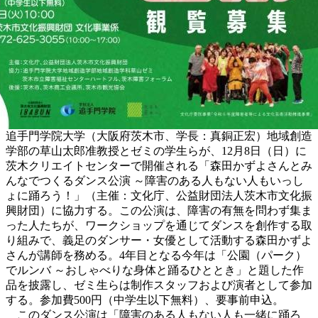
追手門学院大学（大阪府茨木市、学長：真銅正宏）地域創造
学部の草山太郎准教授とゼミの学生らが、12月8日（日）に
茨木クリエイトセンターで開催される「森田かずよさんとみ
んなでつくるダンス公演 ～障害のある人もない人もいっし
ょに踊ろう！」（主催：文化庁、公益財団法人茨木市文化振
興財団）に協力する。この公演は、障害の有無を問わず集ま
った人たちが、ワークショップを通じてダンスを創作する取
り組みで、義足のダンサー・女優として活動する森田かずよ
さんが講師を務める。4年目となる今年は「公園（パーク）
でルンバ ～おしゃべりな身体と踊るひととき」と題した作
品を披露し、ゼミ生らは制作スタッフおよび演者として参加
する。参加費500円（中学生以下無料）、要事前申込。
このダンス公演は「障害のある人もない人も一緒に踊ろ