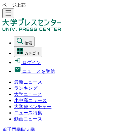
ページ上部
density_medium
検索
カテゴリ
ログイン
ニュースを受信
最新ニュース
ランキング
大学ニュース
小中高ニュース
大学発ベンチャー
ニュース特集
動画ニュース
追手門学院大学