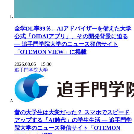
全学DL率99％。AIアドバイザーを備えた大学
公式「OIDAIアプリ」、その開発背景に迫る
― 追手門学院大学のニュース発信サイト
「OTEMON VIEW」に掲載
2026.08.05 15:30
追手門学院大学
昔の大学生は大変だった？ スマホでスピード
アップする「AI時代」の学生生活 ― 追手門学
院大学のニュース発信サイト「OTEMON