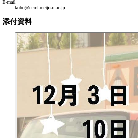
E-mail
koho@ccml.meijo-u.ac.jp
添付資料