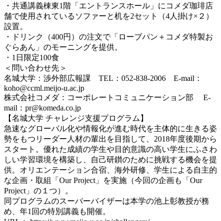
・共通講義棟東1階「エントランスホール」にコメダ珈琲店
舗で使用されているソファーと机を2セット（4人掛け×２）
設置。
・ドリンク（400円）の注文で「ローブパン＋コメダ特製お
ぐらあん」のモーニングを提供。
・1日限定100食
＜問い合わせ先＞
名城大学：渉外部広報課 TEL：052-838-2006 E-mail：
koho@ccml.meijo-u.ac.jp
株式会社コメダ：コーポレートコミュニケーション部 E-
mail：pr@komeda.co.jp
【
名城大学 チャレンジ支援プログラム】
急速なグローバル化や情報化が進む時代を主体的に生きる姿
勢をもつリーダー人材の輩出を目指して、2018年度後期から
スタート。優れた成績の学生や目的意識の高い学生にふさわ
しい学習環境を構築し、自己研鑚のために挑戦する機会を提
供。オリエンテーション合宿、海外研修、学生による自主的
な企画・取組「Our Project」を実施（今回の企画も「Our
Project」の１つ）。
同プログラムのスーパーバイザーは本学の池上彰教授が務
め、年1回の特別講義も開催。