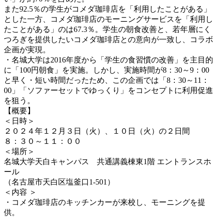
また92.5％の学生がコメダ珈琲店を「利用したことがある」
とした一方、コメダ珈琲店のモーニングサービスを「利用し
たことがある」のは67.3％。学生の朝食改善と、若年層にく
つろぎを提供したいコメダ珈琲店との意向が一致し、コラボ
企画が実現。
・名城大学は2016年度から「学生の食習慣の改善」を主目的
に「100円朝食」を実施。しかし、実施時間が8：30～9：00
と早く・短い時間だったため、この企画では「8：30～11：
00」「ソファーセットでゆっくり」をコンセプトに利用促進
を狙う。
【概要】
＜日時＞
２０２４年１２月３日（火）、１０日（火）の２日間
８：３０～１１：００
＜場所＞
名城大学天白キャンパス 共通講義棟東1階 エントランスホ
ール
（名古屋市天白区塩釜口1-501）
＜内容 ＞
・コメダ珈琲店のキッチンカーが来校し、モーニングを提
供。