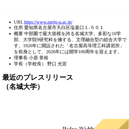
URL
https://www.meijo-u.ac.jp/
住所
愛知県名古屋市天白区塩釜口１-５０１
概要
中部圏で最大規模を誇る名城大学。多彩な10学
部、大学院9研究科を擁する、文理融合型の総合大学で
す。1926年に開設された「名古屋高等理工科講習所」
を前身として、2026年には開学100周年を迎えます。
理事長
小原 章裕
学長（学校長）
野口 光宣
最近のプレスリリース
（名城大学）