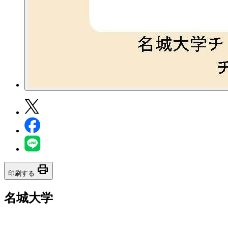
print
印刷する
名城大学