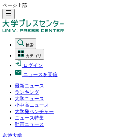
ページ上部
density_medium
検索
カテゴリ
ログイン
ニュースを受信
最新ニュース
ランキング
大学ニュース
小中高ニュース
大学発ベンチャー
ニュース特集
動画ニュース
名城大学