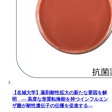
【名城大学】薬剤耐性拡大の新たな要因を解
明 ― 高度な形質転換能を持つインフルエン
ザ菌が耐性遺伝子の伝播を促進する―