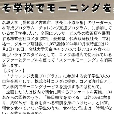
名城大学［愛知県名古屋市、学長：小原章裕］のリーダー人
材育成プログラム「チャレンジ支援プログラム」に参加して
いる女子学生3人と、全国にフルサービス型の喫茶店を展開
する株式会社コメダ [本社：愛知県、代表取締役社長：甘利
祐一、グループ店舗数：1,057店舗(2024年10月末時点)]は12
月3日と10日、名城大学天白キャンパスで朝ごはんを食べる
新しいライフスタイルとして、コメダ珈琲店で使われている
ソファーとテーブルを使って「スクールモーニング」を初実
施します。
【ポイント】
・「チャレンジ支援プログラム」に参加する女子学生3人の
自主企画として、株式会社コメダに提案。コメダ珈琲店とし
て大学内でモーニングサービスを提供するのは初めて。
・企画した3人は校内で朝食に関するアンケートを実施。134
名からの回答のうち、「毎日朝食を食べる」は約50%に留ま
り、約90％が「朝食を食べる習慣を身につけたい」と回答。
朝食を食べていない学生のうち、食べない理由は「時間がな
い」が約70％を占めた。