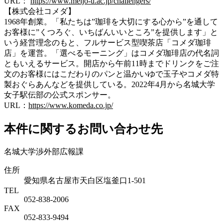
URL：
https://www.meijo-u.ac.jp/challengers/
【
株式会社コメダ
】
1968年創業。「私たちは”珈琲を大切にする心から”を通して
お客様に”くつろぐ、いちばんいいところ”を提供します」と
いう経営理念のもと、フルサービス型喫茶店「コメダ珈琲
店」を運営。「選べるモーニング」はコメダ珈琲店の代名詞
ともいえるサービス。開店から午前11時までドリンクをご注
文のお客様にはこだわりのパンと温かいゆで玉子やコメダ特
製おぐらあんなどを提供している。2022年4月から名城大学
女子駅伝部の公式スポンサー。
URL：
https://www.komeda.co.jp/
本件に関するお問い合わせ先
名城大学渉外部広報課
住所
愛知県名古屋市天白区塩釜口1-501
TEL
052-838-2006
FAX
052-833-9494