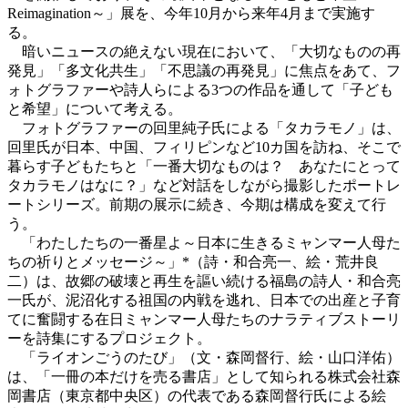
Reimagination～」展を、今年10月から来年4月まで実施す
る。
暗いニュースの絶えない現在において、「大切なものの再
発見」「多文化共生」「不思議の再発見」に焦点をあて、フ
ォトグラファーや詩人らによる3つの作品を通して「子ども
と希望」について考える。
フォトグラファーの回里純子氏による「タカラモノ」は、
回里氏が日本、中国、フィリピンなど10カ国を訪ね、そこで
暮らす子どもたちと「一番大切なものは？ あなたにとって
タカラモノはなに？」など対話をしながら撮影したポートレ
ートシリーズ。前期の展示に続き、今期は構成を変えて行
う。
「わたしたちの一番星よ～日本に生きるミャンマー人母た
ちの祈りとメッセージ～」*（詩・和合亮一、絵・荒井良
二）は、故郷の破壊と再生を謳い続ける福島の詩人・和合亮
一氏が、泥沼化する祖国の内戦を逃れ、日本での出産と子育
てに奮闘する在日ミャンマー人母たちのナラティブストーリ
ーを詩集にするプロジェクト。
「ライオンごうのたび」（文・森岡督行、絵・山口洋佑）
は、「一冊の本だけを売る書店」として知られる株式会社森
岡書店（東京都中央区）の代表である森岡督行氏による絵