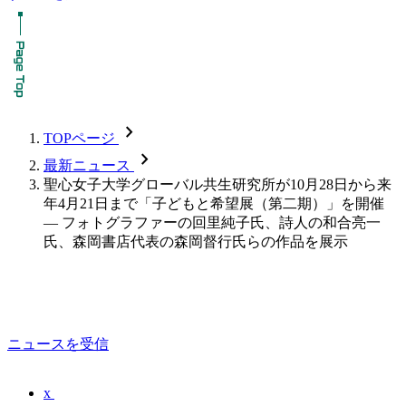
chevron_forward
TOPページ
chevron_forward
最新ニュース
聖心女子大学グローバル共生研究所が10月28日から来
年4月21日まで「子どもと希望展（第二期）」を開催
― フォトグラファーの回里純子氏、詩人の和合亮一
氏、森岡書店代表の森岡督行氏らの作品を展示
ニュースを受信
x