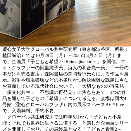
聖心女子大学グローバル共生研究所（東京都渋谷区、所長：
植田誠治）では10月28日（月）～2025年4月21日（月）ま
で、企画展「子どもと希望2～Reimagination～」を開催。フ
ォトグラファーの回里純子氏、詩人の和合亮一氏、「一冊の
本だけを売る書店」森岡書店の森岡督行氏らによる作品を展
示。戦争や環境破壊などの不条理かつ解決困難な課題に今な
お直面している現代社会において、「大切なものの再発見」
「多文化共生」「不思議の再発見」に焦点をあて、3つの作
品を通して子どもの「希望」について考える。会場は同大4
号館（聖心グローバルプラザ）内の展示スペースBE＊hive
で、入場無料、予約不要。
グローバル共生研究所では昨年5月から「子どもと不条
理：それでも世界は生きるに値する」と題した企画展シリー
ズを開催しており、その最終章となる「子どもと希望2～