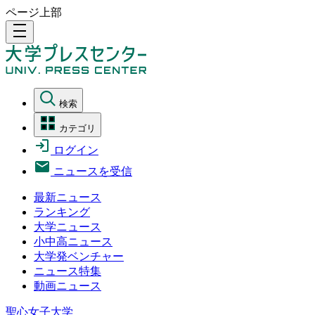
ページ上部
density_medium
検索
カテゴリ
ログイン
ニュースを受信
最新ニュース
ランキング
大学ニュース
小中高ニュース
大学発ベンチャー
ニュース特集
動画ニュース
聖心女子大学