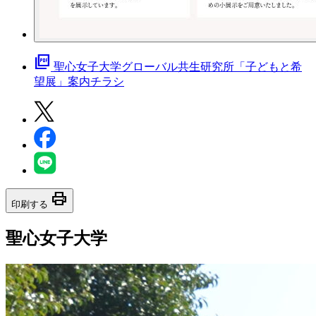
picture_as_pdf
聖心女子大学グローバル共生研究所「子どもと希
望展」案内チラシ
print
印刷する
聖心女子大学