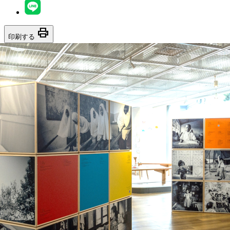
print
印刷する