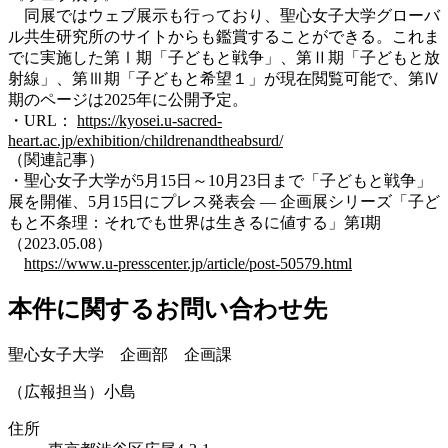
同展ではウェブ展示も行っており、聖心女子大学グローバ
ル共生研究所のサイトからも鑑賞することができる。これま
でに実施した第Ⅰ期「子どもと戦争」、第Ⅱ期「子どもと放
射線」、第Ⅲ期「子どもと希望１」が現在閲覧可能で、第Ⅳ
期のページは2025年に公開予定。
・URL：
https://kyosei.u-sacred-
heart.ac.jp/exhibition/childrenandtheabsurd/
（関連記事）
・聖心女子大学が5月15日～10月23日まで「子どもと戦争」
展を開催、5月15日にプレス発表会 — 企画展シリーズ「子ど
もと不条理：それでも世界は生きるに値する」第I期
（2023.05.08）
https://www.u-presscenter.jp/article/post-50579.html
本件に関するお問い合わせ先
聖心女子大学 企画部 企画課
（広報担当）小島
住所