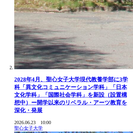
2028年4月、聖心女子大学現代教養学部に3学
科「異文化コミュニケーション学科」「日本
文化学科」「国際社会学科」を新設（設置構
想中）ー開学以来のリベラル・アーツ教育を
深化・発展
2026.06.23 10:00
聖心女子大学