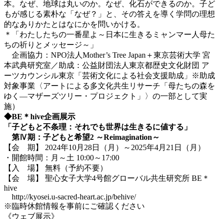
本。なぜ、地球は丸いのか。なぜ、化石ができるのか。子ど
もが感じる素朴な「なぜ？」と、その答えを導く学問の理想
的なありかたとはなにかを問いかける。
＊「わたしたちの一番星よ～日本に生きるミャンマー人母た
ちの祈りとメッセージ～」
企画協力：NPO法人Mother’s Tree Japan＋東京芸術大学 宮
本武典研究室／助成：公益財団法人東京都歴史文化財団 ア
ーツカウンシル東京「芸術文化による社会支援助成」※助成
対象事業〈アートによる多文化共生リサーチ「母たちの森を
ゆく―マザーズツリー・プロジェクト」〉の一部として実
施）
◆BE＊hive企画展示
「子どもと不条理：それでも世界は生きるに値する」
第Ⅳ期：子どもと希望2 ～Reimagination～
【会 期】 2024年10月28日（月）～2025年4月21日（月）
・開館時間：月～土 10:00～17:00
【入 場】 無料（予約不要）
【会 場】 聖心女子大学4号館グローバル共生研究所 BE＊
hive
http://kyosei.u-sacred-heart.ac.jp/behive/
※臨時休館情報を事前にご確認ください
《ウェブ展示》