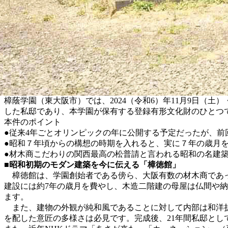
樟蔭学園（東大阪市）では、2024（令和6）年11月9日（
した私邸であり、本学園が保有する登録有形文化財のひとつ
本件のポイント
●従来4年ごとオリンピックの年に公開する予定だったが、前
●昭和７年頃からの構想の時期を入れると、実に７年の歳月
●材木商こだわりの関西最高の松普請と言われる昭和の名建
■昭和初期のモダン建築を今に伝える「樟徳館」
樟徳館は、学園創始者である傍ら、大阪有数の材木商であっ
建設には約7年の歳月を費やし、木造二階建の母屋は仏間や
ます。
また、建物の外観が純和風であることに対して内部は和洋折
を配した意匠の多様さは必見です。完成後、21年間私邸とし