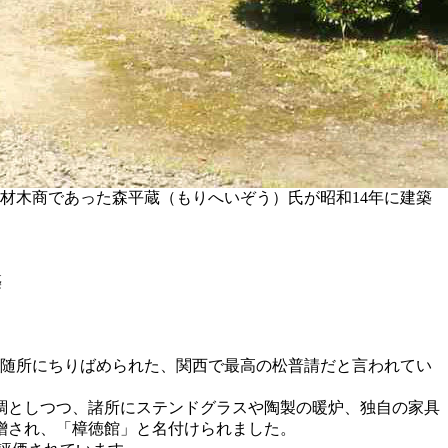
数の材木商であった森平蔵（もりへいぞう）氏が昭和14年に建築
築
。
を随所にちりばめられた、関西で最高の松普請だと言われてい
調としつつ、諸所にステンドグラスや陶製の暖炉、独自の家具
贈され、「樟徳館」と名付けられました。