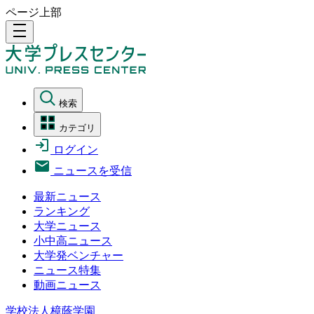
ページ上部
density_medium
検索
カテゴリ
ログイン
ニュースを受信
最新ニュース
ランキング
大学ニュース
小中高ニュース
大学発ベンチャー
ニュース特集
動画ニュース
学校法人樟蔭学園