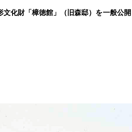
形文化財「樟徳館」（旧森邸）を一般公開