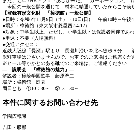
また、近年NHKドラマ「あさが来た」「カーネーション」
今回の一般公開を通じて、材木に精通していたからこそ実現
【登録有形文化財 「樟徳館」一般公開】
●日時：令和6年11月9日（土）・10日(日） 午前10時～午
●場所：樟徳館（東大阪市菱屋西2-4-12）
●対象：中学生以上。ただし、小学生以下は保護者同伴であ
●申込：不要〈入場無料〉
●交通アクセス：
近鉄大阪線「長瀬」駅より 長瀬川沿いを北へ徒歩５分 近
※駐車場はございませんので、お車でのご来場はご遠慮くだ
※ヒール等かかとのある靴でのご来場は、ご遠慮ください
— 説明会 『樟徳館の魅力』—
解説者：樟蔭学園監事 藤原準二
場所：樟徳館 庭園
両日とも ①10：30～ ②13：30～
本件に関するお問い合わせ先
学園広報課
吉田・服部