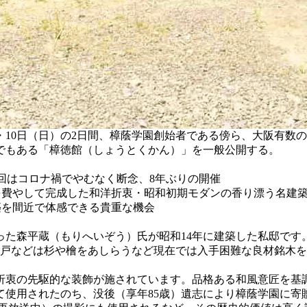
土）・10日（日）の2日間、樟蔭学園創始者である傍ら、大阪有
でもある「樟徳館（しょうとくかん）」を一般公開する。
回はコロナ禍でやむなく断念、8年ぶりの開催
を費やして完成した和洋折衷・昭和初期モダンの香り漂う名建
築を間近で体感できる貴重な機会
た森平蔵（もりへいぞう）氏が昭和14年に建築した私邸です
納戸などは杉や檜をあしらうなど現在では入手困難な良材銘木
衷の先駆的な装飾が施されています。品格ある和風意匠を基
て使用されたのち、没後（享年85歳）遺志により樟蔭学園に寄