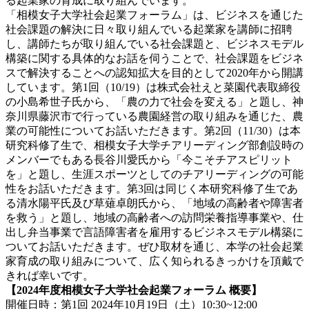
る起業家の育成に取り組んでいます。
「相模女子大学社会起業フォーラム」は、ビジネスを通じた
社会課題の解決に日々取り組んでいる起業家を講師に招聘
し、講師たちが取り組んでいる社会課題と、ビジネスモデル
構築に関する具体的なお話を伺うことで、社会課題をビジネ
スで解決することへの認知拡大を目的として2020年から開講
しています。第1回（10/19）は株式会社えと菜園代表取締役
の小島希世子氏から、「農の力で社会を変える」と題し、神
奈川県藤沢市で行っている農園経営の取り組みを通じた、農
業の可能性についてお話いただきます。第2回（11/30）は本
研究科修了生で、相模女子大学チアリーディング部創設時の
メンバーでもある長谷川愛氏から「今こそチアスピリット
を」と題し、生涯スポーツとしてのチアリーディングの可能
性をお話いただきます。第3回は同じく本研究科修了生であ
る清水陽平氏及び草薙卓朗氏から、「地域の高齢者や障害者
を救う」と題し、地域の高齢者への訪問栄養指導事業や、仕
出し弁当事業で言語障害者を雇用するビジネスモデル構築に
ついてお話いただきます。ぜひ取材を通じ、本学の社会起業
家育成の取り組みについて、広く知られるきっかけを頂戴で
きれば幸いです。
【2024年度相模女子大学社会起業フォーラム 概要】
開催日時：第1回 2024年10月19日（土）10:30~12:00