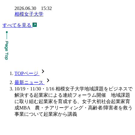
2026.06.30 15:32
相模女子大学
すべてを見る
chevron_forward
TOPページ
chevron_forward
最新ニュース
10/19・11/30・1/16 相模女子大学地域課題をビジネスで
解決する起業家による連続フォーラム開催 地域課題
に取り組む起業家を育成する、女子大初社会起業家育
成MBA 農・チアリーディング・高齢者/障害者を救う
事業について起業家から講義