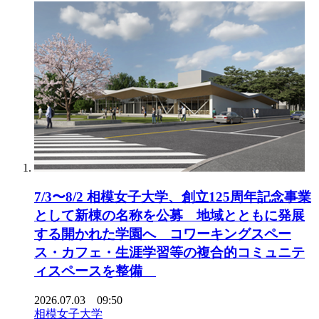
7/3〜8/2 相模女子大学、創立125周年記念事業
として新棟の名称を公募 地域とともに発展
する開かれた学園へ コワーキングスペー
ス・カフェ・生涯学習等の複合的コミュニテ
ィスペースを整備
2026.07.03 09:50
相模女子大学