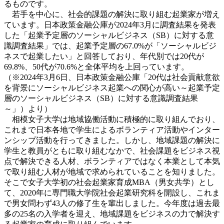
るものです。
若手を中心に、社会的課題の解決に取り組む起業家が増え
ています。日本政策金融公庫が2024年3月に調査結果を発表
した「起業予定層のソーシャルビジネス（SB）に対する意
識調査結果」では、起業予定層の67.0%が「ソーシャルビジ
ネスで起業したい」と回答しており、年代別では20代が
69.8%、50代が70.6%と全体平均を上回っています。
（※2024年3月6日、日本政策金融公庫「20代は社会貢献意欲
を背景にソーシャルビジネス起業への関心が高い～起業予定
層のソーシャルビジネス
（SB）
に対する意識調査結果
～」）より）
相模女子大学は地域協働活動に積極的に取り組んでおり、
これまで日本各地で学生によるボランティア活動やインター
ンシップ活動を行ってきました。しかし、地域課題の解決に
学生と教員がともに取り組むなかで、社会課題をビジネス視
点で解決できる人材、ボランティアではなく本業として本気
で取り組む人材が地域で求められていることを知りました。
そこで女子大学初の社会起業家育成MBA（男女共学）とし
て、2020年に専門職大学院社会起業研究科を開設し、これま
で男女問わず43人の修了生を輩出しました。今年度は過去最
多の25名の入学者を迎え、地域課題をビジネスの力で解決す