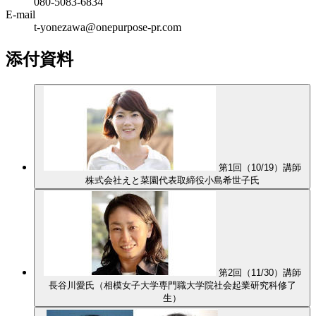
080-5083-6834
E-mail
t-yonezawa@onepurpose-pr.com
添付資料
第1回（10/19）講師
株式会社えと菜園代表取締役小島希世子氏
第2回（11/30）講師
長谷川愛氏（相模女子大学専門職大学院社会起業研究科修了
生）