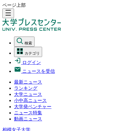
ページ上部
density_medium
検索
カテゴリ
ログイン
ニュースを受信
最新ニュース
ランキング
大学ニュース
小中高ニュース
大学発ベンチャー
ニュース特集
動画ニュース
相模女子大学