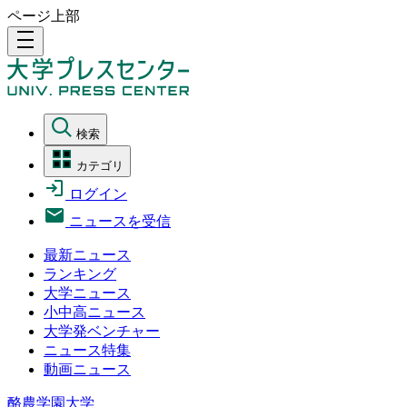
ページ上部
density_medium
検索
カテゴリ
ログイン
ニュースを受信
最新ニュース
ランキング
大学ニュース
小中高ニュース
大学発ベンチャー
ニュース特集
動画ニュース
酪農学園大学