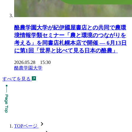
酪農学園大学が紀伊國屋書店との共同で農環
境情報学類セミナー「農と環境のつながりを
考える」を同書店札幌本店で開催 ― 6月13日
に第1回「世界と比べて見る日本の酪農」
2026.05.28 15:30
酪農学園大学
すべてを見る
chevron_forward
TOPページ