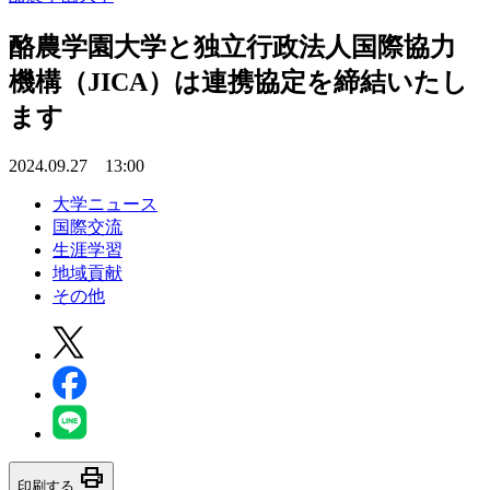
酪農学園大学と独立行政法人国際協力
機構（JICA）は連携協定を締結いたし
ます
2024.09.27 13:00
大学ニュース
国際交流
生涯学習
地域貢献
その他
print
印刷する