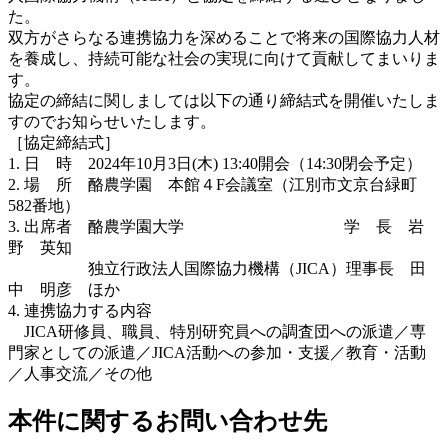
た。
双方がさらなる連携協力を深めることで将来の国際協力人材
を養成し、持続可能な社会の実現に向けて貢献してまいりま
す。
協定の締結に関しましては以下の通り締結式を開催いたしま
すのでお知らせいたします。
［協定締結式］
1. 日 時 2024年10月3日(木) 13:40開会（14:30閉会予定）
2. 場 所 酪農学園 本館４F会議室（江別市文京台緑町
582番地）
3. 出席者 酪農学園大学 学 長 岩
野 英知
独立行政法人国際協力機構（JICA）理事長 田
中 明彦 ほか
4. 連携協力する内容
JICA研修員、職員、特別研究員への調査団への派遣／専
門家としての派遣／JICA活動への参加・支援／教育・活動
／人事交流／その他
本件に関するお問い合わせ先