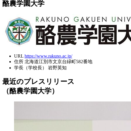
酪農学園大学
URL
https://www.rakuno.ac.jp/
住所
北海道江別市文京台緑町582番地
学長（学校長）
岩野英知
最近のプレスリリース
（酪農学園大学）