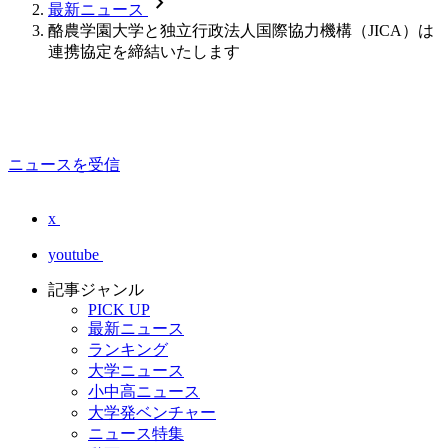
chevron_forward
最新ニュース
酪農学園大学と独立行政法人国際協力機構（JICA）は
連携協定を締結いたします
ニュースを受信
x
youtube
記事ジャンル
PICK UP
最新ニュース
ランキング
大学ニュース
小中高ニュース
大学発ベンチャー
ニュース特集