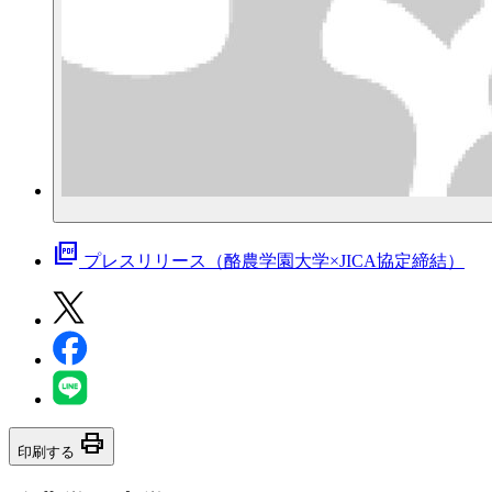
picture_as_pdf
プレスリリース（酪農学園大学×JICA協定締結）
print
印刷する