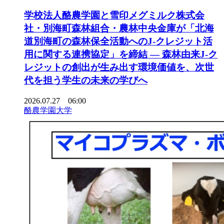
学校法人酪農学園と雪印メグミルク株式会
社・別海町森林組合・農林中央金庫が「北海
道別海町の森林保全活動へのJ-クレジット活
用に関する連携協定」を締結 ― 森林由来J-ク
レジットの創出が生み出す環境価値を、次世
代を担う学生の未来の学びへ
2026.07.27 06:00
酪農学園大学