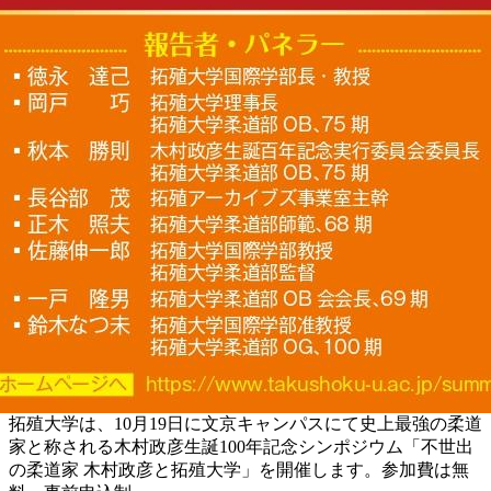
拓殖大学は、10月19日に文京キャンパスにて史上最強の柔道
家と称される木村政彦生誕100年記念シンポジウム「不世出
の柔道家 木村政彦と拓殖大学」を開催します。参加費は無