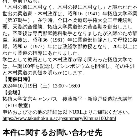
料、事前申込制。
「木村の前に木村なく、木村の後に木村なし」と謳われた不
世出の柔道家・木村政彦は、昭和16（1941）年拓殖大学卒業
（第37期生）。在学時、全日本柔道選手権大会三年連続制
覇、天覧試合優勝。拓殖大学柔道部の黄金期を創出しまし
た。卒業後は専門部武徳科助手となりましたが入隊のため辞
職。戦後は、昭和36（1961）年に柔道部師範として母校に復
帰。昭和52（1977）年には政経学部教授となり、20年以上に
わたり柔道の指導にあたりました。
学生として教員として木村政彦が深く関わった拓殖大学で
は、生誕100年を記念してシンポジウムを開催し、その生涯
と木村柔道の真髄を明らかにします。
【開催日時】
2024年10月19日（土）13:00～16:00
【会場】
拓殖大学文京キャンパス 後藤新平・新渡戸稲造記念講堂
（E101教室）
申込およびその他の詳細は以下URLよりご確認ください。
https://www.takushoku-u.ac.jp/summary/Kimura100.html
本件に関するお問い合わせ先