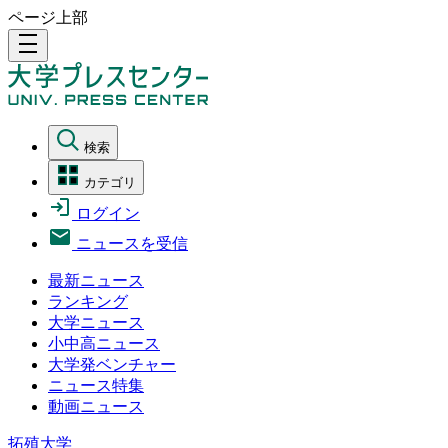
ページ上部
density_medium
検索
カテゴリ
ログイン
ニュースを受信
最新ニュース
ランキング
大学ニュース
小中高ニュース
大学発ベンチャー
ニュース特集
動画ニュース
拓殖大学