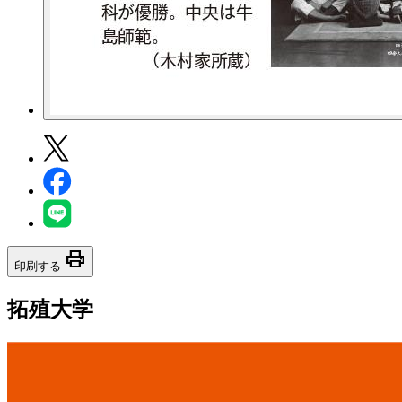
print
印刷する
拓殖大学