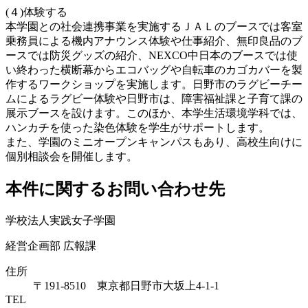
(４)体験する
本学園との社会連携事業を実施するＪＡＬのブースでは客室
乗務員による機内アナウンス体験や仕事紹介、無印良品のブ
ースでは防災グッズの紹介、NEXCO
中日本のブースでは使
い終わった横断幕からエコバッグや自転車のカゴカバーを製
作するワークショップを実施します。日野市のラグビーチー
ムによるラグビー体験や日野市は、障害福祉課と子育て課の
展示ブースを設けます。
このほか、本学生活環境学科では、
ハンカチを使った染色体験を学生がサポートします。
また、学園のミニオープンキャンパスもあり、高校生向けに
個別相談会を開催します。
本件に関するお問い合わせ先
学校法人実践女子学園
経営企画部 広報課
住所
〒191-8510 東京都日野市大坂上4-1-1
TEL