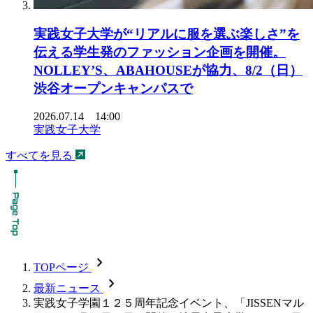
実践女子大学が“リアルに服を選ぶ楽しさ”を
伝える学生発のファッション企画を開催。
NOLLEY’S、ABAHOUSEが協力、8/2（日）
渋谷オープンキャンパスで
2026.07.14 14:00
実践女子大学
すべてを見る
chevron_forward
TOPページ
chevron_forward
最新ニュース
実践女子学園１２５周年記念イベント、「JISSENマル