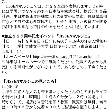
た。
JISSENマルシェでは、計２９企画を実施します。この中
には学園とつながりのある日本航空株式会社、株式会社良品
計画、中日本高速道路株式会社の企業や日野市、岐阜県恵那
市などの自治体も多数協力し、社会と連携した教育の実践を
掲げる本学園ならではの企画をたくさん用意しています。
■創立１２５周年記念イベント「JISSENマルシェ」
【日 時】９月８日（日）10時00分～16時00分※入場無料
【会 場
】
実践女子大学 日野キャンパス
（東京都日野市
大坂上4-1-1）
【ホームページ】
https://www.jissen.ac.jp/125th/marche.html
※詳細はホームページでご確認ください。記載の内容から変
更になる可能性がございますので、あらかじめご了承くださ
い。
【JISSENマルシェの見どころ】
(１)楽しむ
小学生に絶大な人気を誇るほいけんたさんのものまねライブ
が行われます。時間は１１時３０分から１２時（開場は１１
時から）で、場所は香雪記念館大教室。観覧料は無料。当日
は１０時１５分から先着４００人に整理券を配布します。こ