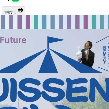
print
印刷する