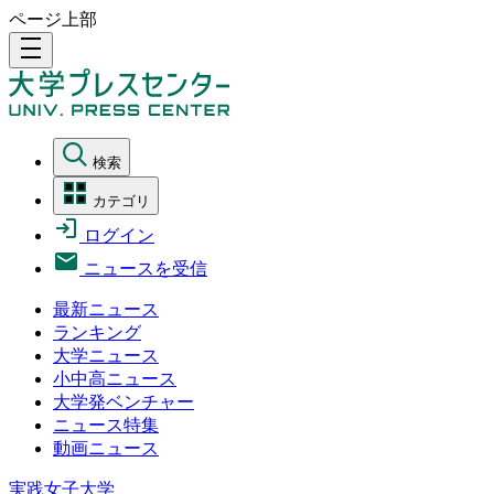
ページ上部
density_medium
検索
カテゴリ
ログイン
ニュースを受信
最新ニュース
ランキング
大学ニュース
小中高ニュース
大学発ベンチャー
ニュース特集
動画ニュース
実践女子大学