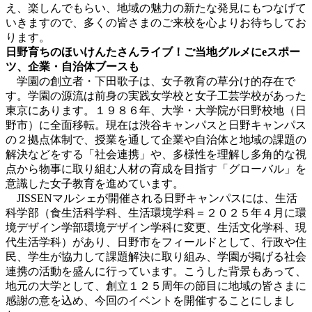
え、楽しんでもらい、地域の魅力の新たな発見にもつなげて
いきますので、多くの皆さまのご来校を心よりお待ちしてお
ります。
日野育ちのほいけんたさんライブ！ご当地グルメにeスポー
ツ、企業・自治体ブースも
学園の創立者・下田歌子は、女子教育の草分け的存在で
す。学園の源流は前身の実践女学校と女子工芸学校があった
東京にあります。１９８６年、大学・大学院が日野校地（日
野市）に全面移転。現在は渋谷キャンパスと日野キャンパス
の２拠点体制で、授業を通して企業や自治体と地域の課題の
解決などをする
「社会連携」や、多様性を理解し多角的な視
点から物事に取り組む人材の育成を目指す「グローバル」を
意識した女子教育を進めています。
JISSENマルシェが開催される日野キャンパスには、生活
科学部（食生活科学科、生活環境学科＝２０２５年４月に環
境デザイン学部環境デザイン学科に変更、生活文化学科、現
代生活学科）があり、日野市をフィールドとして、行政や住
民、学生が協力して課題解決に取り組み、学園が掲げる社会
連携の活動を盛んに行っています。こうした背景もあって、
地元の大学として、創立１２５周年の節目に地域の皆さまに
感謝の意を込め、今回のイベントを開催することにしまし