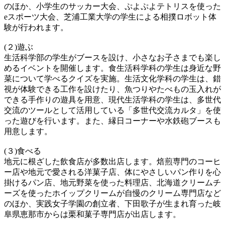
のほか、小学生のサッカー大会、ぷよぷよテトリスを使った
eスポーツ大会、芝浦工業大学の学生による相撲ロボット体
験が行われます。
(２)遊ぶ
生活科学部の学生がブースを設け、小さなお子さまでも楽し
めるイベントを開催します。食生活科学科の学生は身近な野
菜について学べるクイズを実施。生活文化学科の学生は、錯
視が体験できる工作を設けたり、魚つりやたべもの玉入れが
できる手作りの遊具を用意、現代生活学科の学生は、多世代
交流のツールとして活用している「多世代交流カルタ」を使
った遊びを行います。また、縁日コーナーや水鉄砲ブースも
用意します。
(３)食べる
地元に根ざした飲食店が多数出店します。焙煎専門のコーヒ
ー店や地元で愛される洋菓子店、体にやさしいパン作りを心
掛けるパン店、地元野菜を使った料理店、北海道クリームチ
ーズを使ったホイップクリームが自慢のクリーム専門店など
のほか、実践女子学園の創立者、下田歌子が生まれ育った岐
阜県恵那市からは栗和菓子専門店が出店します。