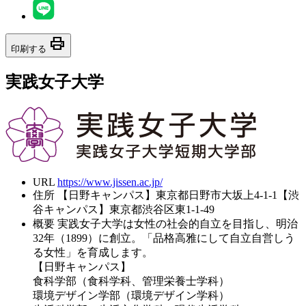
print
印刷する
実践女子大学
URL
https://www.jissen.ac.jp/
住所
【日野キャンパス】東京都日野市大坂上4-1-1【渋
谷キャンパス】東京都渋谷区東1-1-49
概要
実践女子大学は女性の社会的自立を目指し、明治
32年（1899）に創立。「品格高雅にして自立自営しう
る女性」を育成します。
【日野キャンパス】
食科学部（食科学科、管理栄養士学科）
環境デザイン学部（環境デザイン学科）