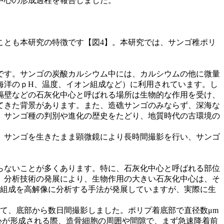
中心の形成過程を報告しました。
ことも本研究の特徴です【図4】。本研究では、サンゴ稚ポリ
です。サンゴの炭酸カルシウム中には、カルシウムの他に微量
海洋のｐH、温度、イオン組成など）に利用されています。し
隔壁などの石灰化中心と呼ばれる場所は生物的な作用を受け、
てきた背景があります。また、造礁サンゴのみならず、深海な
、サンゴ種の判別や進化の歴史をたどり、地質時代の古環境の
、サンゴを生きたまま顕微鏡により長時間撮影を行い、サンゴ
らないことが多くあります。特に、石灰化中心と呼ばれる部位
と、分析技術の発展により、生物作用の大きい石灰化中心は、そ
素組成を高解像に分析する手法が発展していますが、実際に生
鏡を用いて、底部から数日間撮影しました。ポリプ着底部で直径数μm
心が形成される際、造骨細胞の周囲や間隙で、まず急速降着前