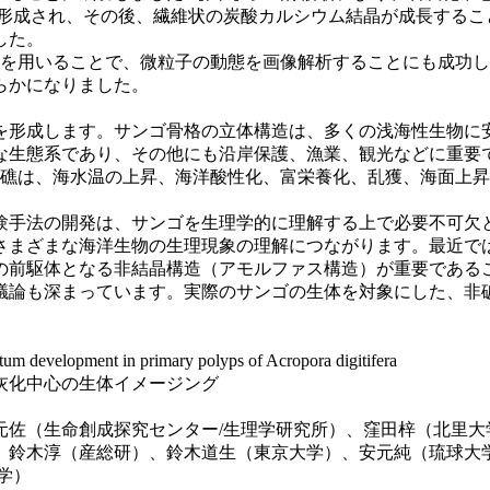
さな微粒子が形成され、その後、繊維状の炭酸カルシウム結晶が成長すること（T
した。
を用いることで、微粒子の動態を画像解析することにも成功し
らかになりました。
形成します。サンゴ骨格の立体構造は、多くの浅海性生物に
な生態系であり、その他にも沿岸保護、漁業、観光などに重要
ゴ礁は、海水温の上昇、海洋酸性化、富栄養化、乱獲、海面上
手法の開発は、サンゴを生理学的に理解する上で必要不可欠と
さまざまな海洋生物の生理現象の理解につながります。最近で
の前駆体となる非結晶構造（アモルファス構造）が重要である
議論も深まっています。実際のサンゴの生体を対象にした、非
um development in primary polyps of Acropora digitifera
灰化中心の生体イメージング
元佐（生命創成探究センター/生理学研究所）、窪田梓（北里大
、鈴木淳（産総研）、鈴木道生（東京大学）、安元純（琉球大
学）