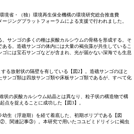
4926）、環境省・（独）環境再生保全機構の環境研究総合推進費
バイオイメージングプラットフォーラムによる支援で行われました。
る。サンゴの多くの種は炭酸カルシウムの⾻格を形成する。そ
である。造礁サンゴの体内には⼤量の褐⾍藻が共⽣しているこ
ンゴには宝⽯サンゴなどが含まれ、光が届かない深海でも⽣息
とする放射状の隔壁を有している【図2】。造礁サンゴのほと
たサンゴ類は四放サンゴ類や床板サンゴ類であるが、すべて化
繊維状の炭酸カルシウム結晶とは異なり、粒子状の構造物で構
起点を捉えることに成功した【図3】。
ラ幼生（浮遊期）を経て着底した、初期ポリプである【図
事②、関連記事③）。本研究で用いたコユビミドリイシに褐虫