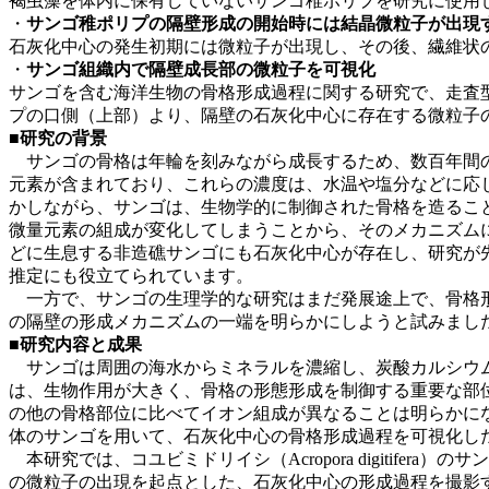
褐虫藻を体内に保有していないサンゴ稚ポリプを研究に使用
・
サンゴ稚ポリプの隔壁形成の開始時には結晶微粒子が出現
石灰化中心の発生初期には微粒子が出現し、その後、繊維状
・
サンゴ組織内で隔壁成長部の微粒子を可視化
サンゴを含む海洋生物の骨格形成過程に関する研究で、走査型
プの口側（上部）より、隔壁の石灰化中心に存在する微粒子
■研究の背景
サンゴの骨格は年輪を刻みながら成長するため、数百年間の
元素が含まれており、これらの濃度は、水温や塩分などに応
かしながら、サンゴは、生物学的に制御された骨格を造るこ
微量元素の組成が変化してしまうことから、そのメカニズム
どに生息する非造礁サンゴにも石灰化中心が存在し、研究が
推定にも役立てられています。
一方で、サンゴの生理学的な研究はまだ発展途上で、骨格形
の隔壁の形成メカニズムの一端を明らかにしようと試みまし
■研究内容と成果
サンゴは周囲の海水からミネラルを濃縮し、炭酸カルシウム
は、生物作用が大きく、骨格の形態形成を制御する重要な部位
の他の骨格部位に比べてイオン組成が異なることは明らかに
体のサンゴを用いて、石灰化中心の骨格形成過程を可視化し
本研究では、コユビミドリイシ（Acropora digitif
の微粒子の出現を起点とした、石灰化中心の形成過程を撮影