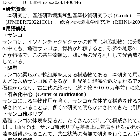
ＤＯＩ：10.3389/fmars.2024.1406446
■研究資金
本研究は、産総研環境調和型産業技術研究ラボ (E-code)、日
（JPMEERF20221C01）、総合地球環境学研究所（RI
■用語解説
・サンゴ
サンゴは、イソギンチャクやクラゲの仲間（刺胞動物）に分
の中でも、造礁サンゴは、⾻格が堆積すると、砂浜や地形の
とが特徴で、この共⽣藻類は、浅い海の光を利⽤して光合成
している。
・隔壁
サンゴの柔らかい軟組織を⽀える構造物である。本研究で⽤い
んどは六放サンゴ類であるが、世界的に絶滅の危ぶまれるア
⽯種からなり、古生代の終わり（約２億５0００万年前）に
・石灰化中心（Center of calcification）
サンゴによる生物作用が強く、サンゴが立体的な構造を作る
成されていることは、多くの研究で明らかにされてきた（引
・サンゴ稚ポリプ
造礁サンゴの体表を見ると、たくさんのポリプで構成されて
1】。国内では、サンゴ稚ポリプを基板上に着底させる技術
藻を獲得させることで、共生状態の有無で研究を行うことも