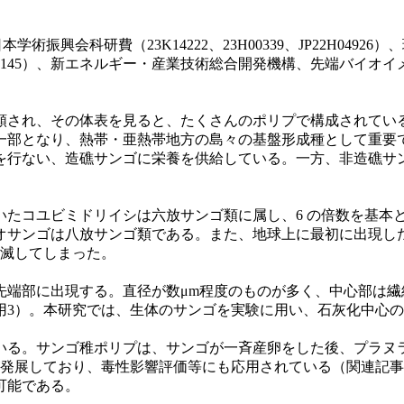
本学術振興会科研費（23K14222、23H00339、JP22H0
HN14200145）、新エネルギー・産業技術総合開発機構、先端
類され、その体表を⾒ると、たくさんのポリプで構成されてい
⼀部となり、熱帯・亜熱帯地⽅の島々の基盤形成種として重要
を⾏ない、造礁サンゴに栄養を供給している。⼀⽅、⾮造礁サ
たコユビミドリイシは六放サンゴ類に属し、6 の倍数を基本
オサンゴは⼋放サンゴ類である。また、地球上に最初に出現し
絶滅してしまった。
先端部に出現する。直径が数μm程度のものが多く、中心部は
用3）。本研究では、生体のサンゴを実験に用い、石灰化中心の
いる。サンゴ稚ポリプは、サンゴが一斉産卵をした後、プラヌ
が発展しており、毒性影響評価等にも応用されている（関連記
可能である。