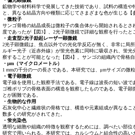
・
偏光顕微鏡
鉱物学や材料科学で発展してきた技術であり、試料の構造や
と、異なる結晶方向や種類に応じてさまざまな色が生じる【
・
微粒子
サンゴ骨格の結晶成長は微粒子の集合体から開始されるとさ
度であったが【図3】、2光子顕微鏡で詳細な観察を行ったと
・
走査型2光子励起レーザー顕微鏡
2光子顕微鏡は、焦点以外での光化学反応が無く、非常に局
ルギー光子（近赤外線）が蛍光色素に同時に吸収され、蛍光
察することが可能となった【図4】。サンゴの組織内で骨格
・
μ
m
（マイクロメートル）
1 mmの千分の一の長さである。本研究では、μmサイズの微粒
・
電子顕微鏡
電子線を使用した観察手法である。電子線は波長の短い波であ
ゴ稚ポリプの骨格表面の構造を観察したものである。電子顕
とが困難である。
・
生物的な作用
石灰化中心と繊維状の骨格では、構造や元素組成が異なることから
数多くの研究がされてきた。
・
蛍光染色
透明な細胞や組織の特徴を観察するためには、調べたい部位
研究で⽤いられる。本研究では、カルシウムと結合性の⾼い