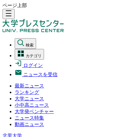
ページ上部
density_medium
検索
カテゴリ
ログイン
ニュースを受信
最新ニュース
ランキング
大学ニュース
小中高ニュース
大学発ベンチャー
ニュース特集
動画ニュース
北里大学