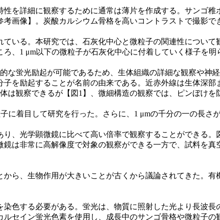
特性を詳細に観察するために通常は薄片を作成する。サンゴ稚
参考画像】。炭酸カルシウム骨格を高いコントラストで撮影で
れている。本研究では、石灰化中心と微粒子の関連性について
ころ、1 μm以下の微粒子が石灰化中心に付着していく様子を明
所的な蛍光励起が可能であるため、生体組織の詳細な観察や神経
分子を励起することが名前の由来である。近赤外線は生体深部
自体は観察できるが【図1】、微細構造の観察では、ピンぼけを
子に着目して研究を行った。さらに、1 μmの千分の一の長さが
り、光学顕微鏡に比べて高い倍率で観察することができる。図2
微鏡は非常に高解像度で対象の観察ができる一方で、試料を真
、生物作用が大きいことが古くから議論されてきた。有機物の関与
を染⾊する必要がある。蛍光は、物質に照射した光より⻑波⻑
カルセイン蛍光⾊素を使⽤し、成⻑中のサンゴ⾻格や微粒⼦の