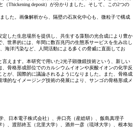
hickening deposit）が分かりました。そして、この2つの
ました。画像解析から、隔壁の石灰化中心も、微粒子で構成
安定した生息場所を提供し、共生する藻類の光合成により豊か
で、世界的には、年間に数百兆円の生態系サービスを生み出し
昇、海洋汚染など、人間活動による多くの脅威に直面してお
言えます。本研究で用いた2光子顕微鏡技術という、新しい
は、骨格形成部位でのカルシウムイオンや炭酸イオンの化学反
ことが、国際的に議論されるようになりました。また、骨格成
破壊的なイメージング技術の発展により、サンゴの骨格形成メ
学、日本電子株式会社）、井口亮（産総研）、飯島真理子
学）、渡部終五（北里大学）、酒井一彦（琉球大学）、根本知