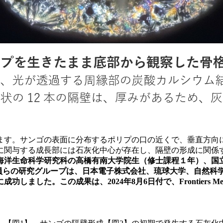
ます。サンゴの表面に分布するポリプの口の近くで、垂直方向
に関与する成長部には石灰化中心が存在し、隔壁の形成に関係
海洋生命科学研究科の高橋有南大学院生（修士課程１年）、国立
任研究員らの研究グループは、日本電子株式会社、琉球大学、自然
成果は、2024年8月6日付で、Frontiers Media S.Aが刊