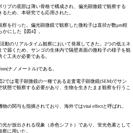
ポリプの底部は薄い骨格で構成され、偏光顕微鏡で観察する
きるため、本研究でも応用された。
観察を行った。偏光顕微鏡で観察した微粒子は直径が数μm程
らかにした【図4】。
活動のリアルタイム観察において発展してきた。2つの低エネ
まで届くため、サンゴの生体内で隔壁表面の微粒子の様子を観
防ぐ工夫が必要である。
nm(ナノメートル)である。
では電子顕微鏡の一種である走査電子顕微鏡(SEM)でサン
空状態で観察する必要があり、生物を生きたまま観察を行うこ
も指摘されており、海外ではvital effectと呼ばれ、
の光が放出される現象（⾚⾊シフト）であり、蛍光⾊素として
観察に⽤いた。