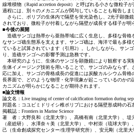
線堆積物（Rapid accretion deposit）と呼ばれる小
過程には、別々のメカニズムが関与していることも報告しま
さらに、ポリプの生体内で隔壁を蛍光染色し、2光子顕微鏡
されており、微粒子が付着しながら隔壁が成長する様子が明
■今後の展開
造礁サンゴは熱帯から亜熱帯域に広く生息し、多様な骨格を
なサンゴ礁生態系を支えます。サンゴ礁は、海洋で最も多様
ていると試算されています（引用2）。しかしながら、サン
り、造礁サンゴへの影響予測は急務です。
本研究のように、生体のサンゴを顕微鏡により観察する実験
生体イメージング技術を用いることで、サンゴのみならず、
応に加え、サンゴの骨格成長の促進には炭酸カルシウム骨格
長界面で、どのような物理・化学現象が起こっているのかの
カニズムが明らかになることが期待されます。
■論文情報
論文名：Live imaging of center of calcification formation during sept
邦題名：コユビミドリイシ稚ポリプにおける隔壁形成時の石
掲載誌：Frontiers in Marine Science
著 者：大野良和（北里大学）、高橋有南（北里大学）、堤
（産総研）、水澤奈々美（北里大学）、中村崇（琉球大学）
己（生命創成探究センター/生理学研究所）、安元剛（北里大