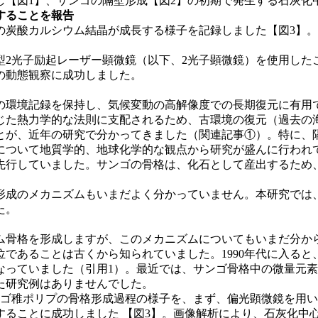
し【図1】、サンゴの隔壁形成【図2】の初期で発生する石灰化
することを報告
の炭酸カルシウム結晶が成長する様子を記録しました【図3】。
2光子励起レーザー顕微鏡（以下、2光子顕微鏡）を使用した
の動態観察に成功しました。
環境記録を保持し、気候変動の高解像度での長期復元に有用
じた熱力学的な法則に支配されるため、古環境の復元（過去の
とが、近年の研究で分かってきました（関連記事①）。特に、
について地質学的、地球化学的な観点から研究が盛んに行われ
先行していました。サンゴの骨格は、化石として産出するため
成のメカニズムもいまだよく分かっていません。本研究では
た。
骨格を形成しますが、このメカニズムについてもいまだ分か
であることは古くから知られていました。1990年代に入る
なっていました（引用1）。最近では、サンゴ骨格中の微量元
た研究例はありませんでした。
era）のサンゴ稚ポリプの骨格形成過程の様子を、まず、偏光顕微
することに成功しました 【図3】。画像解析により、石灰化中