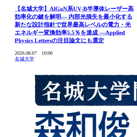
【名城大学】AlGaN系UV-B半導体レーザー高
効率化の鍵を解明― 内部光損失を最小化する
新たな設計指針で世界最高レベルの電力・光
エネルギー変換効率5.5％を達成 ―Applied
Physics Lettersの注目論文にも選定
2026.08.07 10:00
名城大学