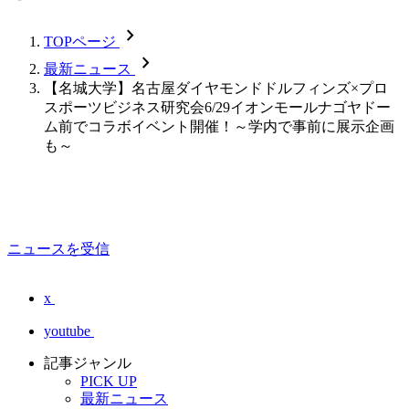
chevron_forward
TOPページ
chevron_forward
最新ニュース
【名城大学】名古屋ダイヤモンドドルフィンズ×プロ
スポーツビジネス研究会6/29イオンモールナゴヤドー
ム前でコラボイベント開催！～学内で事前に展示企画
も～
ニュースを受信
x
youtube
記事ジャンル
PICK UP
最新ニュース