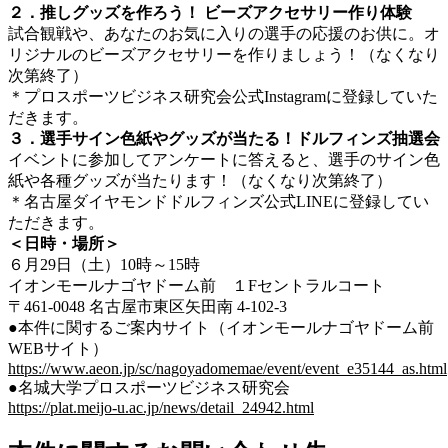
２．推しグッズを作ろう！ ビーズアクセサリー作り体験
試合観戦や、あなたのお気に入りの選手の応援のお供に。オ
リジナルのビーズアクセサリーを作りましょう！（なくなり
次第終了）
＊プロスポーツビジネス研究会公式Instagramに登録していた
だきます。
３．選手サイン色紙やグッズが当たる！ドルフィンズ抽選会
イベントに参加してアンケートに答えると、選手のサイン色
紙や各種グッズが当たります！（なくなり次第終了）
＊名古屋ダイヤモンドドルフィンズ公式LINEに登録してい
ただきます。
＜日時・場所＞
６月29日（土）10時～15時
イオンモールナゴヤドーム前 １Fセントラルコート
〒461-0048 名古屋市東区矢田南 4-102-3
●本件に関するご案内サイト（イオンモールナゴヤドーム前
WEBサイト）
https://www.aeon.jp/sc/nagoyadomemae/event/event_e35144_as.html
●名城大学プロスポーツビジネス研究会
https://plat.meijo-u.ac.jp/news/detail_24942.html