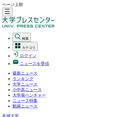
ページ上部
density_medium
検索
カテゴリ
ログイン
ニュースを受信
最新ニュース
ランキング
大学ニュース
小中高ニュース
大学発ベンチャー
ニュース特集
動画ニュース
名城大学