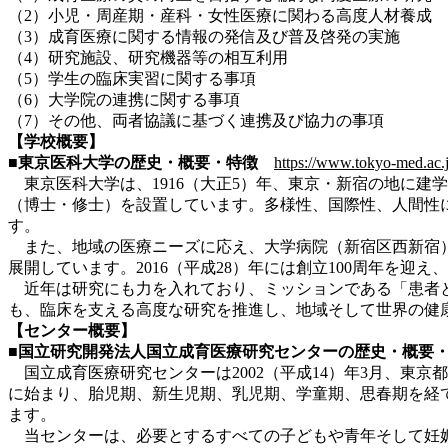
（2）小児・周産期・産科・女性医療に関わる高度人材養成
（3）成育医療に関する情報の発信及び普及啓発の実施
（4）研究施設、研究機器等の相互利用
（5）学生の臨床実習に関する事項
（6）大学院の連携に関する事項
（7）その他、両者協議に基づく連携及び協力の事項
【学校概要】
■東京医科大学の歴史・概要・特徴
https://www.tokyo-med.ac.j
東京医科大学は、1916（大正5）年、東京・新宿の地に建学
（博士・修士）を設置しています。多様性、国際性、人間性
す。
また、地域の医療ニーズに応え、大学病院（新宿区西新宿）
展開しています。2016（平成28）年には創立100周年を迎
近年は研究にも力を入れており、ミッションである「患者と
も、臨床を支える高度な研究を推進し、地域そして世界の健
【センター概要】
■国立研究開発法人国立成育医療研究センターの歴史・概要
国立成育医療研究センターは2002（平成14）年3月、東
に始まり、胎児期、新生児期、乳児期、学童期、思春期を経
ます。
当センターは、必要とするすべての子どもや青年そして妊娠