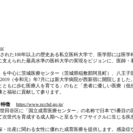
p/
された100年以上の歴史ある私立医科大学で、医学部には医学
に支えられた最高水準の医科大学の実現をビジョンに、医師・
を中心に茨城医療センター（茨城県稲敷郡阿見町）、八王子
え、2019（令和元）年7月には新大学病院が西新宿に開院しました
ともに歩む医療人を育てる」のもと「患者に優しい医療（低
康と福祉に貢献して参ります。
・特徴
https://www.ncchd.go.jp/
京都世田谷区に「国立成育医療センター」の名称で日本で5番目
て次世代を育成する成人期へと至るライフサイクルに生じる疾
・出産に関わる女性に優れた成育医療を提供します。感染症