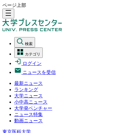
ページ上部
density_medium
検索
カテゴリ
ログイン
ニュースを受信
最新ニュース
ランキング
大学ニュース
小中高ニュース
大学発ベンチャー
ニュース特集
動画ニュース
東京医科大学