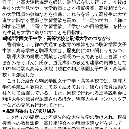
洋子）と高大連携協定を締結。調印式を執り行った。今後は
生徒の大学見学や、大学教員による模擬授業、高校相談会へ
の大学職員の参加などを推進。これらを通して高校生の大学
進学に関する意識と学習意欲を高め、「一定の学力」「禅に
関する理解」「高い学習意欲」「学びへの目的意識」を持っ
た生徒を大学に送り出すことを目指す。
■駒沢学園女子中学・高等学校と駒澤大学のつながり
曹洞宗という禅の共通する教育の根幹を持つ駒沢学園女子
中学・高等学校と駒澤大学は、歴史的に深い関わりを持つ。
駒澤大学の発展に貢献した学長の一人である山上曹源（や
まがみそうげん）氏が、道元禅師の教えを建学の精神として
1927年に駒沢高等女学院（現在の駒沢学園女子中学・高等学
校）を創設した。
こうした縁から駒沢学園女子中学・高等学校では、駒澤大
学の卒業生を教員として多く迎えており、彼らは教育活動の
柱として活躍している。また、同校で行われる進学説明会に
駒澤大学の職員が派遣されるほか、駒澤大学キャンパスツア
ーなどの交流も行われてきた。
■協定内容および取り組み
このたびの協定による優先的な大学見学の受け入れ、模擬
授業への教員派遣、高校相談会への職員派遣などを通して、