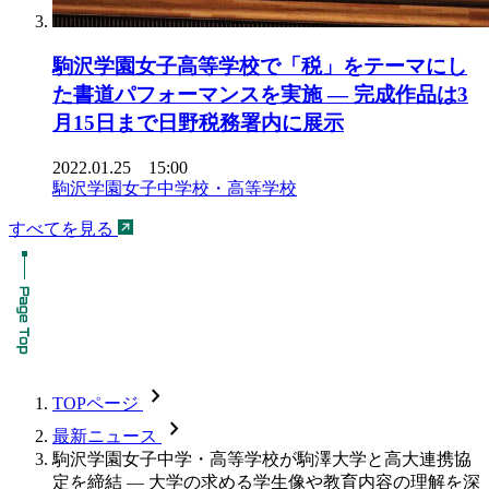
駒沢学園女子高等学校で「税」をテーマにし
た書道パフォーマンスを実施 — 完成作品は3
月15日まで日野税務署内に展示
2022.01.25 15:00
駒沢学園女子中学校・高等学校
すべてを見る
chevron_forward
TOPページ
chevron_forward
最新ニュース
駒沢学園女子中学・高等学校が駒澤大学と高大連携協
定を締結 ― 大学の求める学生像や教育内容の理解を深