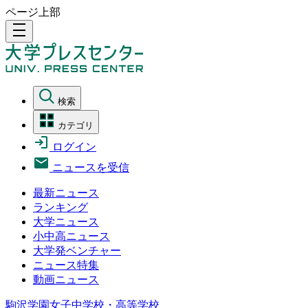
ページ上部
density_medium
検索
カテゴリ
ログイン
ニュースを受信
最新ニュース
ランキング
大学ニュース
小中高ニュース
大学発ベンチャー
ニュース特集
動画ニュース
駒沢学園女子中学校・高等学校