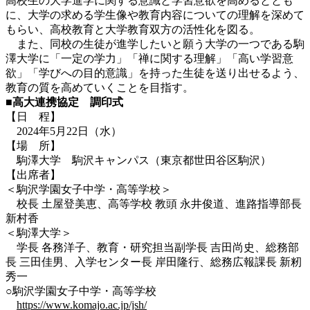
高校生の大学進学に関する意識と学習意欲を高めるととも
に、大学の求める学生像や教育内容についての理解を深めて
もらい、高校教育と大学教育双方の活性化を図る。
また、同校の生徒が進学したいと願う大学の一つである駒
澤大学に「一定の学力」「禅に関する理解」「高い学習意
欲」「学びへの目的意識」を持った生徒を送り出せるよう、
教育の質を高めていくことを目指す。
■高大連携協定 調印式
【日 程】
2024年5月22日（水）
【場 所】
駒澤大学 駒沢キャンパス（東京都世田谷区駒沢）
【出席者】
＜駒沢学園女子中学・高等学校＞
校長 土屋登美恵、高等学校 教頭 永井俊道、進路指導部長
新村香
＜駒澤大学＞
学長 各務洋子、教育・研究担当副学長 吉田尚史、総務部
長 三田佳男、入学センター長 岸田隆行、総務広報課長 新籾
秀一
○駒沢学園女子中学・高等学校
https://www.komajo.ac.jp/jsh/