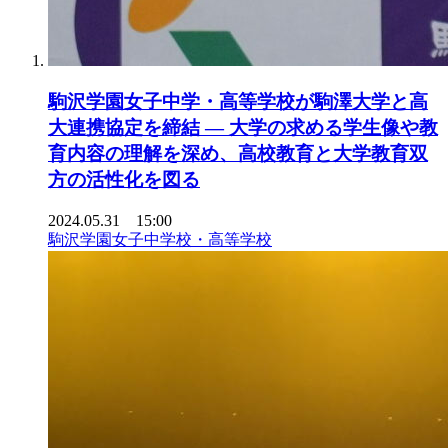
駒沢学園女子中学・高等学校が駒澤大学と高
大連携協定を締結 ― 大学の求める学生像や教
育内容の理解を深め、高校教育と大学教育双
方の活性化を図る
2024.05.31 15:00
駒沢学園女子中学校・高等学校