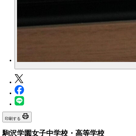
print
印刷する
駒沢学園女子中学校・高等学校