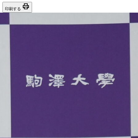
print
印刷する