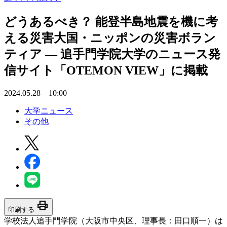
どうあるべき？ 能登半島地震を機に考
える災害大国・ニッポンの災害ボラン
ティア ― 追手門学院大学のニュース発
信サイト「OTEMON VIEW」に掲載
2024.05.28 10:00
大学ニュース
その他
print
印刷する
学校法人追手門学院（大阪市中央区、理事長：田口順一）は