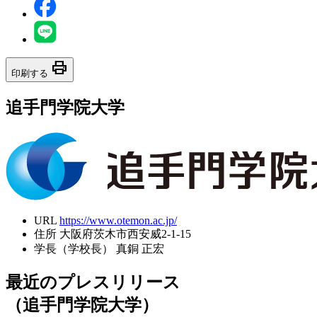
print
印刷する
追手門学院大学
URL
https://www.otemon.ac.jp/
住所
大阪府茨木市西安威2-1-15
学長（学校長）
真銅 正宏
最近のプレスリリース
（追手門学院大学）