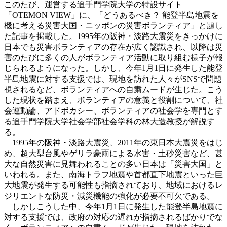
このたび、運営する追手門学院大学の特設サイト
「OTEMON VIEW」に、「どうあるべき？ 能登半島地震を
機に考える災害大国・ニッポンの災害ボランティア」と題し
た記事を掲載した。1995年の阪神・淡路大震災をきっかけに
日本でも災害ボランティアの存在が広く認識され、以降は災
害のたびに多くの人がボランティア活動に取り組む様子が報
じられるようになった。しかし、今年1月1日に発生した能登
半島地震に対する支援では、現地を訪れた人々がSNSで問題
視されるなど、ボランティアへの自粛ムードが生じた。こう
した現状を踏まえ、ボランティアの意義と役割について、社
会運動論、アドボカシー、ボランティアの社会学を専門とす
る追手門学院大学社会学部社会学科の林大造教授が解説す
る。
1995年の阪神・淡路大震災、2011年の東日本大震災をはじ
め、超大型台風やゲリラ豪雨による水害・土砂災害など、甚
大な自然災害に見舞われることの多い日本は「災害大国」と
いわれる。また、南海トラフ地震や首都直下地震といった巨
大地震が発生する可能性も指摘されており、地域におけるレ
ジリエントな防災・減災機能の強化が必要不可欠である。
しかしこうした中、今年1月1日に発生した能登半島地震に
対する支援では、政府の対応の遅れが指摘されるばかりでな