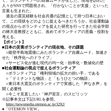
く、ボランティアへの自粛ムードが生じた。現地を訪れた
人々がSNSで問題視され、「行かないことが支援」といった
言葉も生まれた。
過去の震災経験を社会共通の記憶として持つ日本におい
て、この現状をどのように捉えるべきだろうか。社会運動論
の視点からボランティアを捉えた研究を行ってきた社会学部
の林大造教授とともに、改めてボランティアの意義・役割を
考える。
【ポイント】
■日本の災害ボランティアの現在地、その課題
○能登半島地震後にみたボランティア自粛ムード。加速さ
せた「秩序化へのドライブ」
○サービス化が進む現代の均一化・効率化・数値化の壁
■社会運動論の視点で捉えるボランティア
○ボランティアは「権利領域の拡大の担い手」である
○「ドミナントな物語」と「もうひとつの物語」
○東日本大震災のボランティアで実感した「声なき声」を
聞く必要性
○今こそ見直したい「神戸宣言」のスピリッツ
※記事本文は下記URLを参照。
https://newsmedia.otemon.ac.jp/3292/
●「OTEMON VIEW」