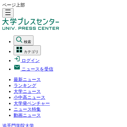
ページ上部
density_medium
検索
カテゴリ
ログイン
ニュースを受信
最新ニュース
ランキング
大学ニュース
小中高ニュース
大学発ベンチャー
ニュース特集
動画ニュース
追手門学院大学