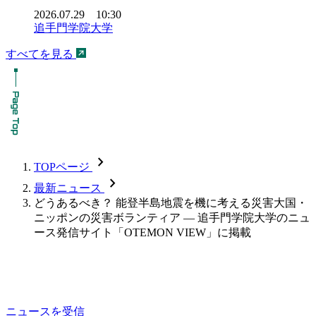
2026.07.29 10:30
追手門学院大学
すべてを見る
chevron_forward
TOPページ
chevron_forward
最新ニュース
どうあるべき？ 能登半島地震を機に考える災害大国・
ニッポンの災害ボランティア ― 追手門学院大学のニュ
ース発信サイト「OTEMON VIEW」に掲載
ニュースを受信