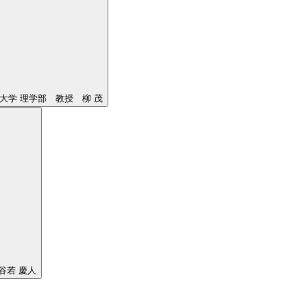
大学 理学部 教授 柳 茂
 谷若 慶人