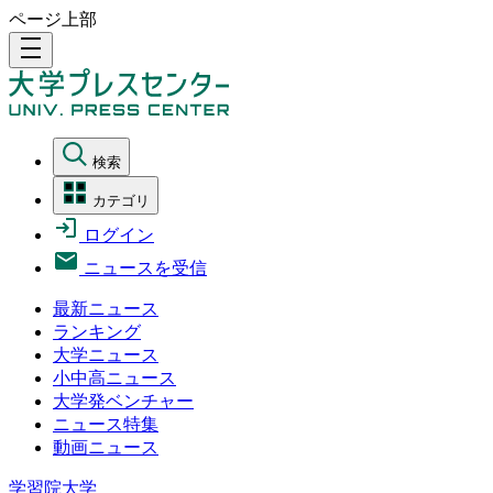
ページ上部
density_medium
検索
カテゴリ
ログイン
ニュースを受信
最新ニュース
ランキング
大学ニュース
小中高ニュース
大学発ベンチャー
ニュース特集
動画ニュース
学習院大学