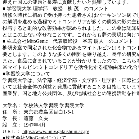
迎えた国民の健康と長寿に貢献したいと熱望しています。
■ 学習院大学 理学部 教授 柳 茂 のコメント
研修医時代に初めて受け持った患者さんはパーキンソン病で
の解明を進める過程でミトコンドリアが多くの病気の影の主
投与すると劇的な改善効果が認められました。この薬は認知
とはこの上ない幸せなことです。これからも夢の実現に向け
■
株式会社MitoGenic 代表取締役 谷若 慶人 のコメント
柳研究室で同定された化合物であるマイトルビンはミトコン
要とします。このような多くの困難を乗り越え、長年の研究
また、食品に含まれていることが分かりましたので、こちら
※マイトルビン:ミトコンドリアを活性化する植物由来の化合
■学習院大学について
学習院大学は、法学部・経済学部・文学部・理学部・国際社
いては社会全体の利益と発展に貢献することを目指していま
産業界、国と地方公共団体、及び地域社会との連携活動を推
大学名： 学校法人学習院 学習院大学
住 所： 東京都豊島区目白1-5-1
学 長： 遠藤 久夫
設 立： 1947年4月
U R L ：
https://www.univ.gakushuin.ac.jp/
■
株式会社MitoGenicについて