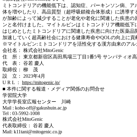
ミトコンドリアの機能低下は、認知症、パーキンソン病、ア
体を増やしたり、高品質型（超呼吸鎖複合体形成）に誘導する
が加齢によって減少することが老化や老化に関連した疾患の
ンと名付けました。マイトルビンはミトコンドリア機能低下
はじめとしたミトコンドリアに関連した疾患に向けた医薬品
加速していく超高齢社会における健康寿命やQOLの向上に貢
※マイトルビン:ミトコンドリアを活性化する漢方由来のアル
会社名： 株式会社MitoGenic
住 所： 東京都新宿区高田馬場三丁⽬1番5号 サンパティオ高
代 表： 谷若 慶⼈
取締役： 柳 茂
設 立： 2023年4月
U R L ：
https://mitogenic.jp/
■ 本件に関する報道・メディア関係のお問合せ
学習院大学
大学学長室広報センター 川崎
Mail : koho-off@gakushuin.ac.jp
Tel : 03-5992-1008
株式会社MitoGenic
代表取締役： 谷若 慶⼈
Mail: k11tani@mitogenic.co.jp