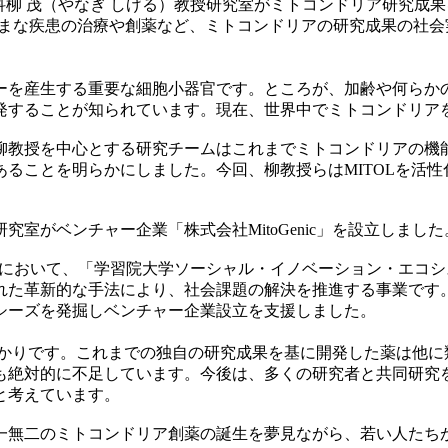
 茂（やなぎ しげる）教授研究室がミトコンドリア研究成果を基に、
ざまな疾患の治療や創薬など、ミトコンドリアの研究成果の社
ーを産生する重要な細胞小器官です。ところが、加齢や何らか
発することが知られています。現在、世界中でミトコンドリア
教授を中心とする研究チームはこれまでミトコンドリアの機能を
ることを明らかにしました。今回、柳教授らはMITOLを活
。
室がベンチャー企業「株式会社MitoGenic」を設立しました
esign 2039」において、「学習院大学ソーシャル・イノベーショ
れた革新的な手法により、社会課題の解決を推進する事業です。
シーズを発掘しベンチャー企業設立を支援しました。
ったばかりです。これまでの独自の研究成果を基に開発した薬は
も絶対的に不足しています。今後は、多くの研究者と共同研究
と考えています。
無二のミトコンドリア創薬の誕生を夢見ながら、若い人たちが