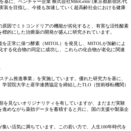
ベンチャー企業 株式会社MitoGenic (東京都新宿区/代
会実装を目指し、今後も加速していく超高齢社会における健康
の原因でミトコンドリアの機能が劣化すると、有害な活性酸素
を標的にした治療薬の開発が盛んに研究されています。
正常に保つ酵素（MITOL）を発見し、MITOLが加齢によ
性化する化合物の同定に成功し、これらの化合物が老化に関連
。
ン・エコシステム推進事業」を実施しています。優れた研究力を基に、
学習院大学と産学連携協定を締結したTLO（技術移転機関）
他に類を見ないオリジナリティを有していますが、まだまだ実験
を進めながら薬効データを蓄積すると共に、国の支援や製薬企
集い活気に満ちています。この若い力で、人生100年時代を