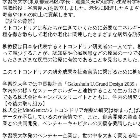
学習院大学(東京都豊島区/学長：遠藤久夫)の理学部生命科学科柳
表取締役：⾕若慶⼈)を設立しました。老化に関連したさま
寿命やQOLの向上に貢献します。
【設立の背景】
ミトコンドリアは私たちが生きていくために必要なエネルギ
種を撒き散らして老化や老化に関連したさまざまな病気を誘
柳教授は日本を代表するミトコンドリア研究者の一人です。柳
って減少することが、認知症や心臓疾患などの原因の一つであ
したさまざまな疾患の治療に有効であることを見出しました
このミトコンドリアの研究成果を社会実装に繋げるために柳研究
学習院大学では中長期計画「Gakushuin U.Grand D
学内外の様々なステークホルダーと連携することで生み出さ
である株式会社キャンパスクリエイトとともに、学内の研究
【今後の取り組み】
株式会社MitoGenicのミトコンドリア創薬の研究は始ま
データが不足しているのが実情です。また、創薬開発の資金
業との共同開発、ベンチャーキャピタルの支援を要請したい
学習院大学発のベンチャー企業は、世の中を大きく変える唯一