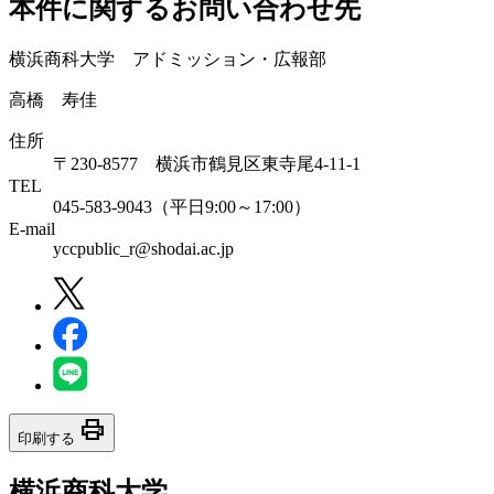
本件に関するお問い合わせ先
横浜商科大学 アドミッション・広報部
高橋 寿佳
住所
〒230-8577 横浜市鶴見区東寺尾4-11-1
TEL
045-583-9043（平日9:00～17:00）
E-mail
yccpublic_r@shodai.ac.jp
print
印刷する
横浜商科大学