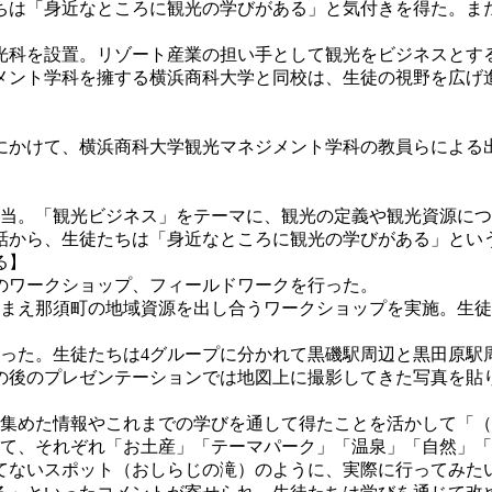
ちは「身近なところに観光の学びがある」と気付きを得た。ま
科を設置。リゾート産業の担い手として観光をビジネスとす
ント学科を擁する横浜商科大学と同校は、生徒の視野を広げ
1月にかけて、横浜商科大学観光マネジメント学科の教員らによ
当。「観光ビジネス」をテーマに、観光の定義や観光資源につ
話から、生徒たちは「身近なところに観光の学びがある」とい
る】
のワークショップ、フィールドワークを行った。
踏まえ那須町の地域資源を出し合うワークショップを実施。生
った。生徒たちは4グループに分かれて黒磯駅周辺と黒田原駅
の後のプレゼンテーションでは地図上に撮影してきた写真を貼
集めた情報やこれまでの学びを通して得たことを活かして「（
れて、それぞれ「お土産」「テーマパーク」「温泉」「自然」
ないスポット（おしらじの滝）のように、実際に行ってみた