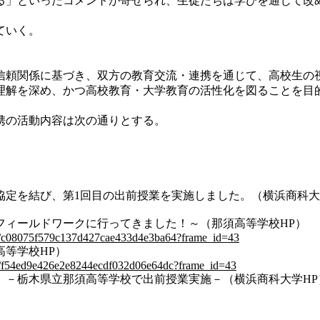
る」といったコメントが寄せられ、生徒たちは学びを通じて改
ていく。
頼関係に基づき、双方の教育交流・連携を通じて、高校生の
理解を深め、かつ高校教育・大学教育の活性化を図ることを目
携の活動内容は次の通りとする。
定を結び、第1回目の出前授業を実施しました。（横浜商科大
フィールドワークに行ってきました！～（那須高等学校HP）
w/71/c08075f579c137d427cae433d4e3ba64?frame_id=43
等学校HP）
w/71/f54ed9e426e2e8244ecdf032d06e64dc?frame_id=43
 －栃木県立那須高等学校で出前授業実施－（横浜商科大学HP