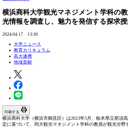
横浜商科大学観光マネジメント学科の教
光情報を調査し、魅力を発信する探求授
2024.04.17 13:30
大学ニュース
教育カリキュラム
高大連携
地域貢献
print
印刷する
横浜商科大学（横浜市鶴見区）は2023年5月、栃木県立那
定に基づいて、同大観光マネジメント学科の教員が観光分野