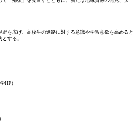
めて「那須」を見直すとともに、新たな地域資源の発見、ター
視野を広げ、高校生の進路に対する意識や学習意欲を高めると
的とする。
学HP）
）