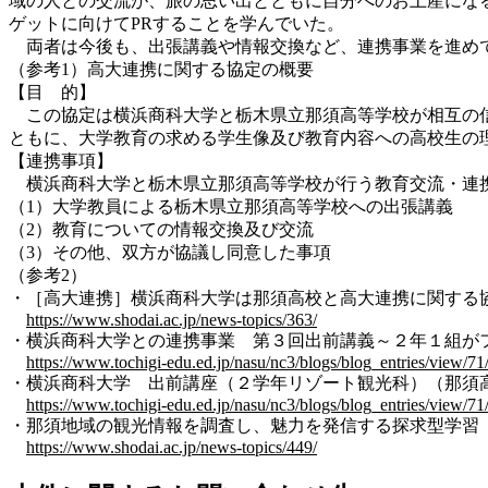
域の人との交流が、旅の思い出とともに自分へのお土産にな
ゲットに向けてPRすることを学んでいた。
両者は今後も、出張講義や情報交換など、連携事業を進め
（参考1）高大連携に関する協定の概要
【目 的】
この協定は横浜商科大学と栃木県立那須高等学校が相互の信
ともに、大学教育の求める学生像及び教育内容への高校生の
【連携事項】
横浜商科大学と栃木県立那須高等学校が行う教育交流・連
（1）⼤学教員による栃木県立那須高等学校への出張講義
（2）教育についての情報交換及び交流
（3）その他、双⽅が協議し同意した事項
（参考2）
・［高大連携］横浜商科大学は那須高校と高大連携に関する協
https://www.shodai.ac.jp/news-topics/363/
・横浜商科大学との連携事業 第３回出前講義～２年１組が
https://www.tochigi-edu.ed.jp/nasu/nc3/blogs/blog_entries/vie
・横浜商科大学 出前講座（２学年リゾート観光科）（那須高
https://www.tochigi-edu.ed.jp/nasu/nc3/blogs/blog_entries/vie
・那須地域の観光情報を調査し、魅力を発信する探求型学習
https://www.shodai.ac.jp/news-topics/449/