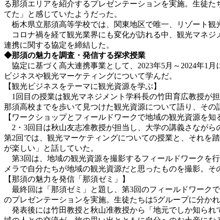
る那須エリアを紹介するプレゼンテーションを実施。生徒た
てた」と感じていたようだった。
栃木県立那須高等学校では、関東地区で唯一、リゾート観光
コロナ禍を経て観光業界にも変化が訪れる中、観光マネジメ
連携に関する協定を締結した。
◆那須の魅力を調査・発信する探求授業
協定に基づく高大連携事業として、2023年5月～2024年
ビジネスや観光マーケティングについて学んだ。
【観光ビジネスをテーマに観光資源を学ぶ】
1回目の授業は観光マネジメント学科長の竹田育広教授が担
那須高校までを歩いて見つけた観光資源について語り、その
【ワークショップとフィールドワークで地域の観光資源を知
2・3回目は秋山友志准教授が担当し、大学の講義さながら
第2回では、観光マーケティングについての授業と、それを
が楽しい」と話していた。
第3回は、地域の観光資源を撮影するフィールドワークを行
メラで自分たちが地域の観光資源だと思ったものを撮影。そ
【那須の魅力を発信「那須ゼミ」】
最終回は「那須ゼミ」と題し、第3回のフィールドワークで
のプレゼンテーションを実施。生徒たちは5グループに分か
発表後には竹田教授と秋山准教授から「地元でしか知られて