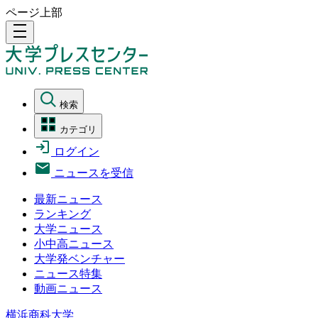
ページ上部
density_medium
検索
カテゴリ
ログイン
ニュースを受信
最新ニュース
ランキング
大学ニュース
小中高ニュース
大学発ベンチャー
ニュース特集
動画ニュース
横浜商科大学