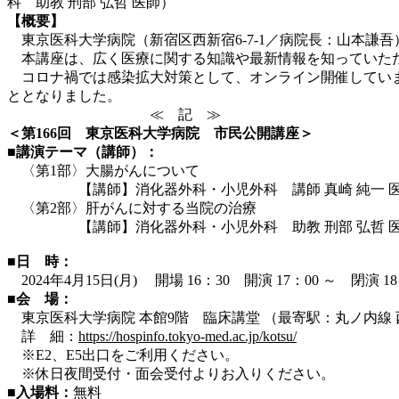
科 助教 刑部 弘哲 医師）
【概要】
東京医科大学病院（新宿区西新宿6-7-1／病院長：山本謙吾）
本講座は、広く医療に関する知識や最新情報を知っていただ
コロナ禍では感染拡大対策として、オンライン開催していま
ととなりました。
≪ 記 ≫
＜第166回 東京医科大学病院 市民公開講座＞
■講演テーマ（講師）：
〈第1部〉大腸がんについて
【講師】消化器外科・小児外科 講師 真崎 純一 
〈第2部〉肝がんに対する当院の治療
【講師】消化器外科・小児外科 助教 刑部 弘哲 
■日 時：
2024年4月15日(月) 開場 16：30 開演 17：00 ～ 閉演 
■会 場：
東京医科大学病院 本館9階 臨床講堂 （最寄駅：丸ノ内線
詳 細：
https://hospinfo.tokyo-med.ac.jp/kotsu/
※E2、E5出口をご利用ください。
※休日夜間受付・面会受付よりお入りください。
■入場料：
無料