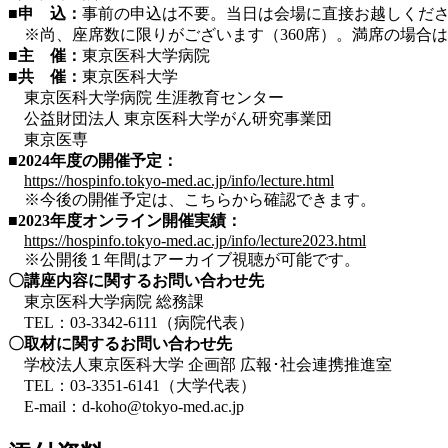
■申 込：
事前の申込は不要。当日は会場に直接お越しくだ
※尚、座席数に限りがございます（360席）。満席の場合
■主 催：
東京医科大学病院
■共 催：
東京医科大学
東京医科大学病院 生涯教育センター
公益財団法人 東京医科大学がん研究事業団
東京医専
■2024年度の開催予定：
https://hospinfo.tokyo-med.ac.jp/info/lecture.html
※今後の開催予定は、こちらから確認できます。
■2023年度オンライン開催実績：
https://hospinfo.tokyo-med.ac.jp/info/lecture2023.html
※公開後１年間はアーカイブ視聴が可能です。
〇講座内容に関するお問い合わせ先
東京医科大学病院 総務課
TEL：03-3342-6111（病院代表）
〇取材に関するお問い合わせ先
学校法人東京医科大学 企画部 広報･社会連携推進室
TEL：03-3351-6141（大学代表）
E-mail：d-koho@tokyo-med.ac.jp