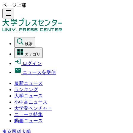
ページ上部
density_medium
検索
カテゴリ
ログイン
ニュースを受信
最新ニュース
ランキング
大学ニュース
小中高ニュース
大学発ベンチャー
ニュース特集
動画ニュース
東京医科大学