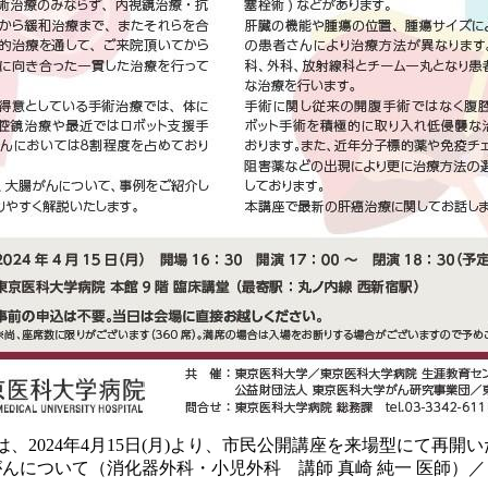
、2024年4月15日(月)より、市民公開講座を来場型にて再開
第1部〉大腸がんについて（消化器外科・小児外科 講師 真崎 純一 