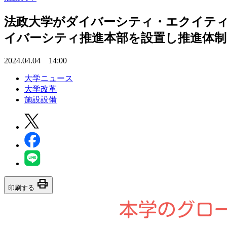
法政大学がダイバーシティ・エクイテ
イバーシティ推進本部を設置し推進体制
2024.04.04 14:00
大学ニュース
大学改革
施設設備
print
印刷する