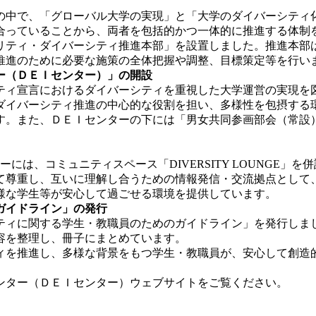
計画の中で、「グローバル大学の実現」と「大学のダイバーシテ
合っていることから、両者を包括的かつ一体的に推進する体制
リティ・ダイバーシティ推進本部」を設置しました。推進本部
推進のために必要な施策の全体把握や調整、目標策定等を行い
ー（ＤＥＩセンター）」の開設
ィ宣言におけるダイバーシティを重視した大学運営の実現を
ダイバーシティ推進の中心的な役割を担い、多様性を包摂する
す。また、ＤＥＩセンターの下には「男女共同参画部会（常設
は、コミュニティスペース「DIVERSITY LOUNGE」
て尊重し、互いに理解し合うための情報発信・交流拠点として
様な学生等が安心して過ごせる環境を提供しています。
ガイドライン」の発行
ィに関する学生・教職員のためのガイドライン」を発行しま
容を整理し、冊子にまとめています。
を推進し、多様な背景をもつ学生・教職員が、安心して創造
ンター（ＤＥＩセンター）ウェブサイトをご覧ください。