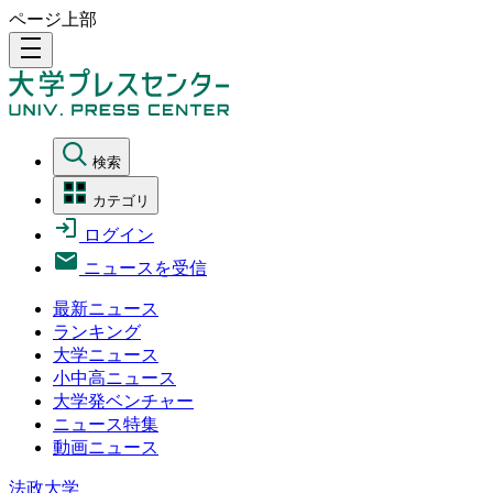
ページ上部
density_medium
検索
カテゴリ
ログイン
ニュースを受信
最新ニュース
ランキング
大学ニュース
小中高ニュース
大学発ベンチャー
ニュース特集
動画ニュース
法政大学