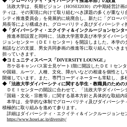
◆「グローバリティ・ダイバーシティ推進本部」の設置
法政大学は、長期ビジョン（HOSEI2030）の中期経営
ティは、その実現に向けて取り組むべき課題の多くが重なり
シティ推進委員会」を発展的に統廃合し、新たに「グローバ
局長等により構成され、グローバリティ及びダイバーシティ
◆「ダイバーシティ・エクイティ＆インクルージョンセンタ
推進本部設置と同時に、法政大学憲章及び本学ダイバーシテ
ジョンセンター（ＤＥＩセンター）を開設しました。本学の
相談などの支援、男女共同参画の推進等に取り組んでいきま
担っていきます。
◆コミュニティスペース「DIVERSITY LOUNGE」
市ケ谷キャンパス富士見ゲート1階に開設したＤＥＩセンターに
や国籍、ルーツ、人種、文化、障がいなどの相違を個性とし
開催しています。また、専門コーディネーターも常駐し、多
◆「法政大学ダイバーシティに関する学生・教職員のための
ＤＥＩセンターの開設に合わせて、「法政大学ダイバーシテ
「国籍・文化・宗教等」に関する基本方針と具体的な取組内
本学は、全学的な体制でグローバリティ及びダイバーシティ
積極的に取り組みを進めて参ります。
詳細はダイバーシティ・エクイティ＆インクルージョンセ
https://www.hosei.ac.jp/diversity/