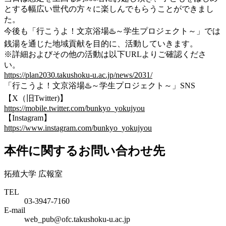
とする幅広い世代の方々に楽しんでもらうことができまし
た。
今後も「行こうよ！文京浴場♨️～学生プロジェクト～」では
銭湯を通じた地域貢献を目的に、活動していきます。
※詳細およびその他の活動は以下URLよりご確認くださ
い。
https://plan2030.takushoku-u.ac.jp/news/2031/
「行こうよ！文京浴場♨️～学生プロジェクト～」SNS
【X（旧Twitter)】
https://mobile.twitter.com/bunkyo_yokujyou
【Instagram】
https://www.instagram.com/bunkyo_yokujyou
本件に関するお問い合わせ先
拓殖大学 広報室
TEL
03-3947-7160
E-mail
web_pub@ofc.takushoku-u.ac.jp