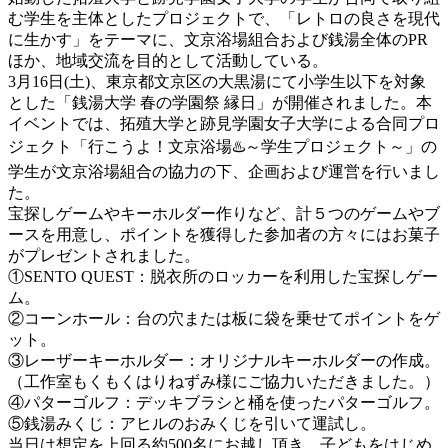
む学生を主体としたプロジェクトで、「レトロの良さを現代
に生かす」をテーマに、文京浴場組合および銭湯全体のPR
ほか、地域交流を目的として活動している。
3月16日(土)、東京都文京区の大黒湯にて小学生以下を対象
とした「銭湯大学 春の学園祭 縁日」が開催されました。本
イベントでは、拓殖大学と跡見学園女子大学による合同プロ
ジェクト「行こうよ！文京浴場♨️～学生プロジェクト～」の
学生が文京浴場組合の協力の下、企画および運営を行いまし
た。
宝探しゲームやキーホルダー作りなど、計５つのゲームやブ
ースを用意し、ポイントを獲得した参加者の方々にはお菓子
がプレゼントされました。
①SENTO QUEST：脱衣所のロッカーを利用した宝探しゲー
ム。
②コーンホール：台の穴または板に袋を乗せてポイントをゲ
ット。
③レーザーキーホルダー：オリジナルキーホルダーの作成。
（工作室もくもくはりねずみ様にご協力いただきました。）
④パターゴルフ：デッキブラシと桶を使ったパターゴルフ。
⑤銭湯みくじ：アヒルのおみくじを引いて運試し。
当日は想定を上回る約500名にお越し頂き、子どもをはじめ