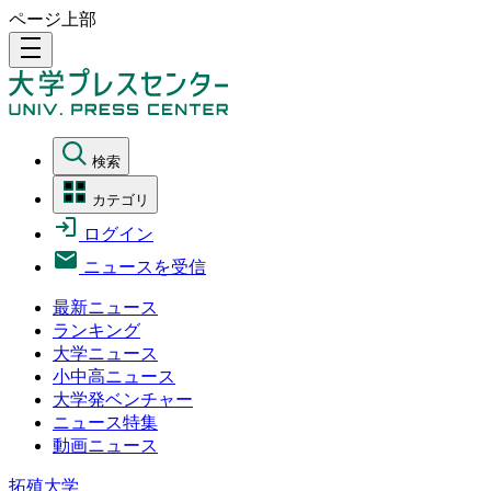
ページ上部
density_medium
検索
カテゴリ
ログイン
ニュースを受信
最新ニュース
ランキング
大学ニュース
小中高ニュース
大学発ベンチャー
ニュース特集
動画ニュース
拓殖大学