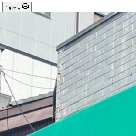
print
印刷する