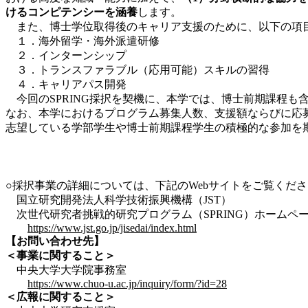
けるコンピテンシーを涵養
します。
また、博士学位取得後のキャリア支援のために、以下の項目に
１．海外留学・海外派遣研修
２．インターンシップ
３．トランスファラブル（応用可能）スキルの習得
４．キャリアパス開発
今回のSPRING採択を契機に、本学では、博士前期課程も
なお、本学におけるプログラム募集人数、支援額ならびに応
志望している学部学生や博士前期課程学生の積極的な参加を
学長 河
事業統括 梅
大学院改革担当 瀧澤 
○採択事業の詳細については、下記のWebサイトをご覧くだ
国立研究開発法人科学技術振興機構（JST）
次世代研究者挑戦的研究プログラム（SPRING）ホームペ
https://www.jst.go.jp/jisedai/index.html
【お問い合わせ先】
＜事業に関すること＞
中央大学大学院事務室
https://www.chuo-u.ac.jp/inquiry/form/?id=28
＜広報に関すること＞