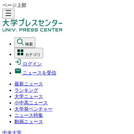
ページ上部
density_medium
検索
カテゴリ
ログイン
ニュースを受信
最新ニュース
ランキング
大学ニュース
小中高ニュース
大学発ベンチャー
ニュース特集
動画ニュース
中央大学