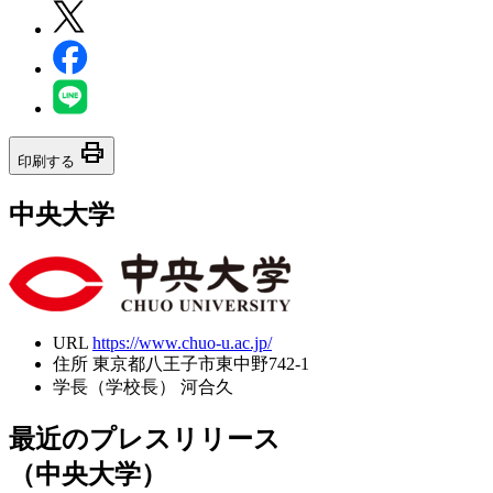
print
印刷する
中央大学
URL
https://www.chuo-u.ac.jp/
住所
東京都八王子市東中野742-1
学長（学校長）
河合久
最近のプレスリリース
（中央大学）