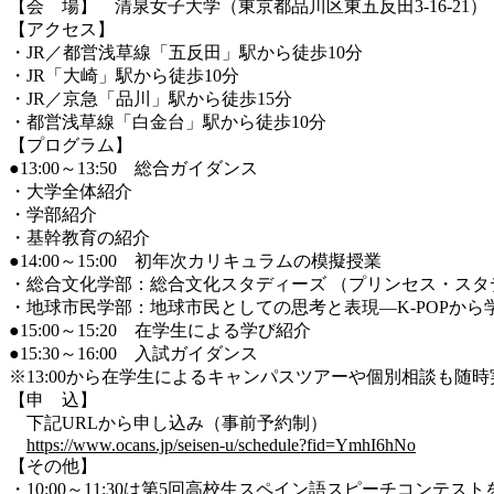
【会 場】 清泉女子大学（東京都品川区東五反田3-16-21）
【アクセス】
・JR／都営浅草線「五反田」駅から徒歩10分
・JR「大崎」駅から徒歩10分
・JR／京急「品川」駅から徒歩15分
・都営浅草線「白金台」駅から徒歩10分
【プログラム】
●13:00～13:50 総合ガイダンス
・大学全体紹介
・学部紹介
・基幹教育の紹介
●14:00～15:00 初年次カリキュラムの模擬授業
・総合文化学部：総合文化スタディーズ （プリンセス・スタ
・地球市民学部：地球市民としての思考と表現―K-POPから
●15:00～15:20 在学生による学び紹介
●15:30～16:00 入試ガイダンス
※13:00から在学生によるキャンパスツアーや個別相談も随時
【申 込】
下記URLから申し込み（事前予約制）
https://www.ocans.jp/seisen-u/schedule?fid=YmhI6hNo
【その他】
・10:00～11:30は第5回高校生スペイン語スピーチコン