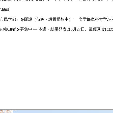
7.html
民学部」を開設（仮称・設置構想中） — 文学部単科大学から2学部
加者を募集中 ― 本選・結果発表は3月27日、最優秀賞にはスペイ