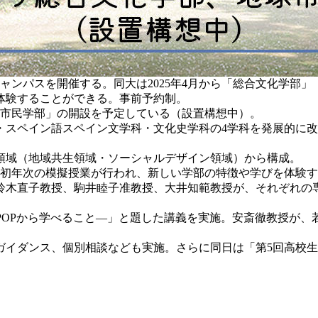
ャンパスを開催する。同大は2025年4月から「総合文化学部
体験することができる。事前予約制。
球市民学部」の開設を予定している（設置構想中）。
スペイン語スペイン文学科・文化史学科の4学科を発展的に改
領域（地域共生領域・ソーシャルデザイン領域）から構成。
ム初年次の模擬授業が行われ、新しい学部の特徴や学びを体験
木直子教授、駒井睦子准教授、大井知範教授が、それぞれの
OPから学べること―」と題した講義を実施。安斎徹教授が、若者
イダンス、個別相談なども実施。さらに同日は「第5回高校生