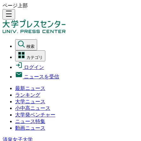
ページ上部
density_medium
検索
カテゴリ
ログイン
ニュースを受信
最新ニュース
ランキング
大学ニュース
小中高ニュース
大学発ベンチャー
ニュース特集
動画ニュース
清泉女子大学