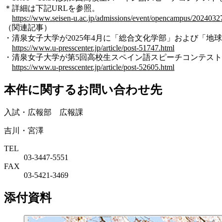
＊詳細は下記URLを参照。
https://www.seisen-u.ac.jp/admissions/event/opencampus/2024032
（関連記事）
・清泉女子大学が2025年4月に「総合文化学部」および「地球市
https://www.u-presscenter.jp/article/post-51747.html
・清泉女子大学が第5回高校生スペイン語スピーチコンテストの参
https://www.u-presscenter.jp/article/post-52605.html
本件に関するお問い合わせ先
入試・広報部 広報課
吉川・宮澤
TEL
03-3447-5551
FAX
03-5421-3469
添付資料