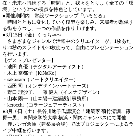
在・未来へ持続する「時間」と、我々をとりまく全ての「環
境」という2つの視点を特色としています。
●開催期間内 常設ワークショップ「いろどる」
時間とともに変化していく模型を楽しみ、来場者が想像す
る街をうつし、一つの作品を作り上げます。
●3月15日（金）くっちゃべ
さまざま
なジャンルで活躍中のクリエイターが、1枚あた
り20秒のスライドを20枚使って、自由にプレゼンテーション
を行います。
【ゲストプレゼンター】
・池田 真優（デジタルアーティスト）
・木上 奈都子（KiNaKo）
・sako/sara（アートクリエイター）
・西田 司（オンデザインパートナーズ）
・野口 理沙子、一瀬 健人（イスナデザイン）
・山本 陽一（山本陽一建築設計事務所）
・kerocchi（コラージュアーティスト）
●3月16日（土）長谷川逸子氏講演会
「建築家 菊竹清訓、篠
原一男」
※関東学院大学 横浜・関内キャンパスにて開催
赤レンガ倉庫（建築展会場）ではプロジェクターによるラ
イブ中継を行います。