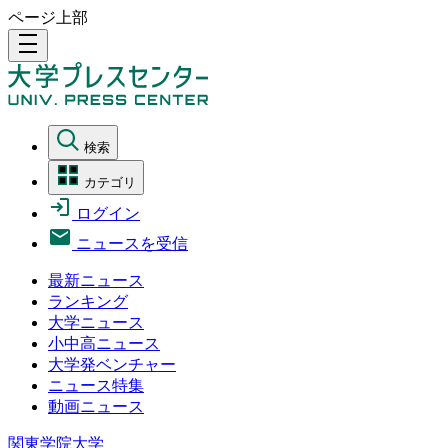
ページ上部
density_medium
検索
カテゴリ
ログイン
ニュースを受信
最新ニュース
ランキング
大学ニュース
小中高ニュース
大学発ベンチャー
ニュース特集
動画ニュース
関東学院大学