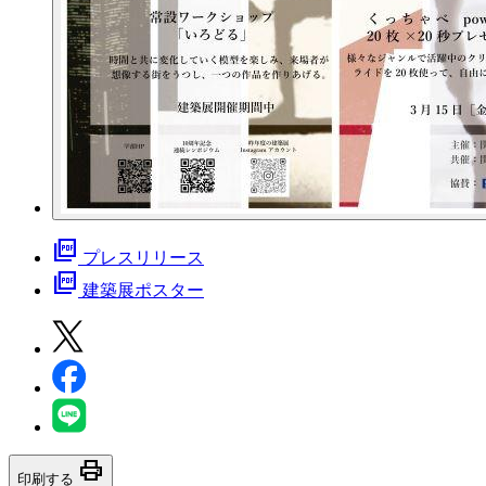
picture_as_pdf
プレスリリース
picture_as_pdf
建築展ポスター
print
印刷する