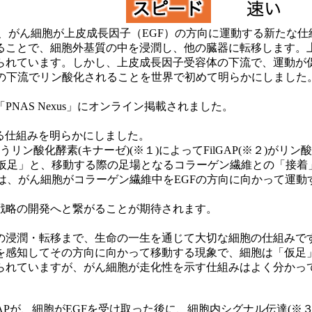
、がん細胞が上皮成長因子（EGF）の方向に運動する新たな
ことで、細胞外基質の中を浸潤し、他の臓器に転移します。
られています。しかし、上皮成長因子受容体の下流で、運動が
経路の下流でリン酸化されることを世界で初めて明らかにしまし
NAS Nexus」にオンライン掲載されました。
る仕組みを明らかにしました。
うリン酸化酵素(キナーゼ)(※１)によってFilGAP(※２)が
る「仮足」と、移動する際の足場となるコラーゲン繊維との「接
制御は、がん細胞がコラーゲン繊維中をEGFの方向に向かって運
戦略の開発へと繋がることが期待されます。
浸潤・転移まで、生命の一生を通じて大切な細胞の仕組みで
を感知してその方向に向かって移動する現象で、細胞は「仮足
られていますが、がん細胞が走化性を示す仕組みはよく分かっ
GAPが、細胞がEGFを受け取った後に、細胞内シグナル伝達(※