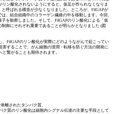
Pがリン酸化されないようにすると、仮足が作られなくなりま
呼ばれる構造が少なくなりました。ところが、FilGAPが
では、結合組織中のコラーゲン繊維の中を移動します。今回、
を観察しました。そして、FilGAPのリン酸化による「仮
制御にそれぞれ重要であることが明らかとなりました (図
、FilGAPのリン酸化が実際にどのようながんで起こってい
を阻害することで、がん細胞の浸潤・転移を防ぐ方法の開発に
発へと繋がることも期待されます。
。
室で単離されたタンパク質。
パク質のリン酸化は細胞内シグナル伝達の主要な手段として