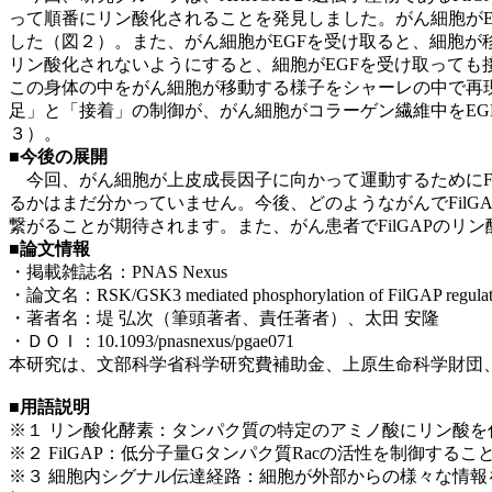
って順番にリン酸化されることを発見しました。がん細胞がE
した（図２）。また、がん細胞がEGFを受け取ると、細胞が
リン酸化されないようにすると、細胞がEGFを受け取って
この身体の中をがん細胞が移動する様子をシャーレの中で再現
足」と「接着」の制御が、がん細胞がコラーゲン繊維中をEG
３）。
■
今後の展開
今回、がん細胞が上皮成長因子に向かって運動するためにFil
るかはまだ分かっていません。今後、どのようながんでFil
繋がることが期待されます。また、がん患者でFilGAPの
■
論文情報
・掲載雑誌名：PNAS Nexus
・論文名：RSK/GSK3 mediated phosphorylation of FilGAP regulates 
・著者名：堤 弘次（筆頭著者、責任著者）、太田 安隆
・ＤＯＩ：10.1093/pnasnexus/pgae071
本研究は、文部科学省科学研究費補助金、上原生命科学財団
■
用語説明
※１ リン酸化酵素：タンパク質の特定のアミノ酸にリン酸
※２ FilGAP：低分子量Gタンパク質Racの活性を制御
※３ 細胞内シグナル伝達経路：細胞が外部からの様々な情