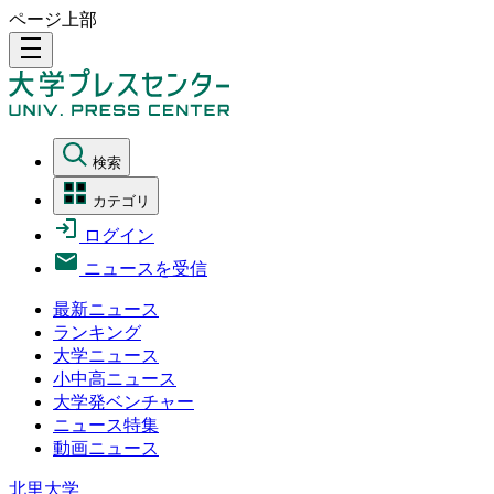
ページ上部
density_medium
検索
カテゴリ
ログイン
ニュースを受信
最新ニュース
ランキング
大学ニュース
小中高ニュース
大学発ベンチャー
ニュース特集
動画ニュース
北里大学