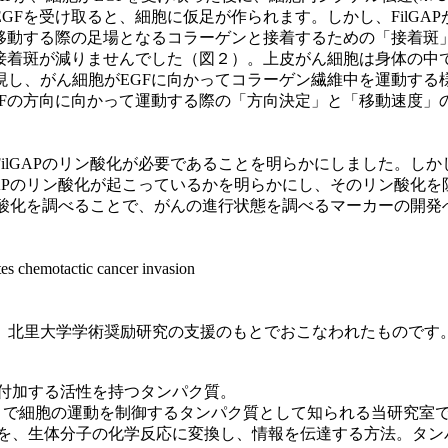
GFを受け取ると、細胞に仮足が作られます。しかし、FilGA
移動する際の足場となるコラーゲンと接着するための「接着斑」と
も接着斑が減りませんでした（図２）。上皮がん細胞は身体の中
し、がん細胞がEGFに向かってコラーゲン繊維中を運動する様子
Fの方向に向かって運動する際の「方向決定」と「移動速度」の
GAPのリン酸化が必要であることを明らかにしました。しかし
GAPのリン酸化が起こっているかを明らかにし、そのリン酸化
リン酸化を調べることで、がんの進行状態を調べるマーカーの開
chemotactic cancer invasion
、北里大学学術奨励研究の支援のもとでおこなわれたものです
を付加する活性を持つタンパク質。
することで細胞の運動を制御するタンパク質として知られる当研究
報を、生体分子の化学反応に変換し、情報を伝達する方法。タン