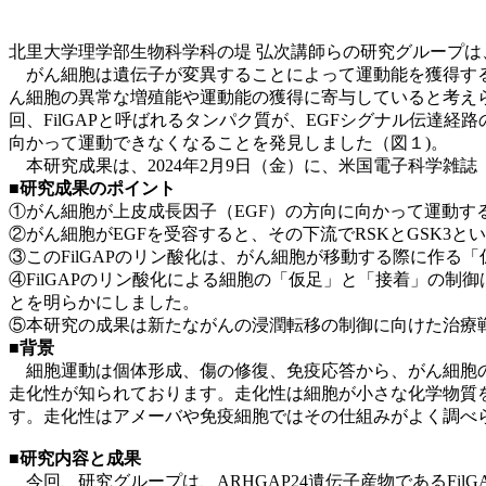
北里大学理学部生物科学科の堤 弘次講師らの研究グループは
がん細胞は遺伝子が変異することによって運動能を獲得する
ん細胞の異常な増殖能や運動能の獲得に寄与していると考え
回、FilGAPと呼ばれるタンパク質が、EGFシグナル伝達
向かって運動できなくなることを発見しました（図１)。
本研究成果は、2024年2月9日（金）に、米国電子科学雑誌「P
■
研究成果のポイント
①がん細胞が上皮成長因子（EGF）の方向に向かって運動す
②がん細胞がEGFを受容すると、その下流でRSKとGSK3とい
③このFilGAPのリン酸化は、がん細胞が移動する際に作
④FilGAPのリン酸化による細胞の「仮足」と「接着」の
とを明らかにしました。
⑤本研究の成果は新たながんの浸潤転移の制御に向けた治療
■
背景
細胞運動は個体形成、傷の修復、免疫応答から、がん細胞の
走化性が知られております。走化性は細胞が小さな化学物質
す。走化性はアメーバや免疫細胞ではその仕組みがよく調べ
■
研究内容と成果
今回、研究グループは、ARHGAP24遺伝子産物であるFil