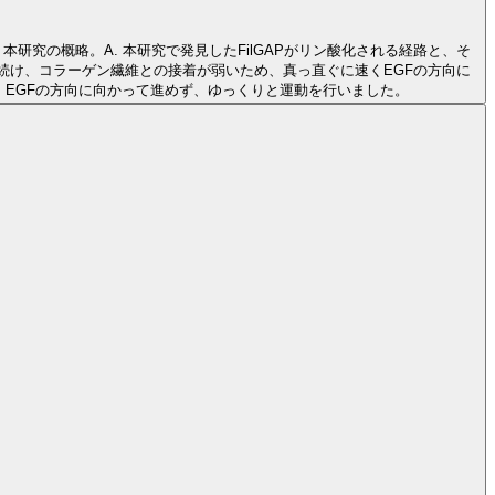
本研究の概略。A. 本研究で発見したFilGAPがリン酸化される経路と、そ
ばし続け、コラーゲン繊維との接着が弱いため、真っ直ぐに速くEGFの方向に
、EGFの方向に向かって進めず、ゆっくりと運動を行いました。