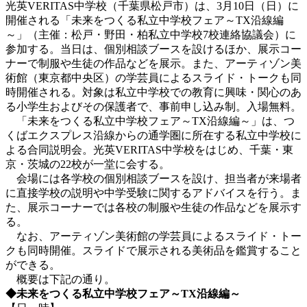
光英VERITAS中学校（千葉県松戸市）は、3月10日（日）に
開催される「未来をつくる私立中学校フェア～TX沿線編
～」（主催：松戸・野田・柏私立中学校7校連絡協議会）に
参加する。当日は、個別相談ブースを設けるほか、展示コー
ナーで制服や生徒の作品などを展示。また、アーティゾン美
術館（東京都中央区）の学芸員によるスライド・トークも同
時開催される。対象は私立中学校での教育に興味・関心のあ
る小学生およびその保護者で、事前申し込み制。入場無料。
「未来をつくる私立中学校フェア～TX沿線編～」は、つ
くばエクスプレス沿線からの通学圏に所在する私立中学校に
よる合同説明会。光英VERITAS中学校をはじめ、千葉・東
京・茨城の22校が一堂に会する。
会場には各学校の個別相談ブースを設け、担当者が来場者
に直接学校の説明や中学受験に関するアドバイスを行う。ま
た、展示コーナーでは各校の制服や生徒の作品などを展示す
る。
なお、アーティゾン美術館の学芸員によるスライド・トー
クも同時開催。スライドで展示される美術品を鑑賞すること
ができる。
概要は下記の通り。
◆未来をつくる私立中学校フェア～TX沿線編～