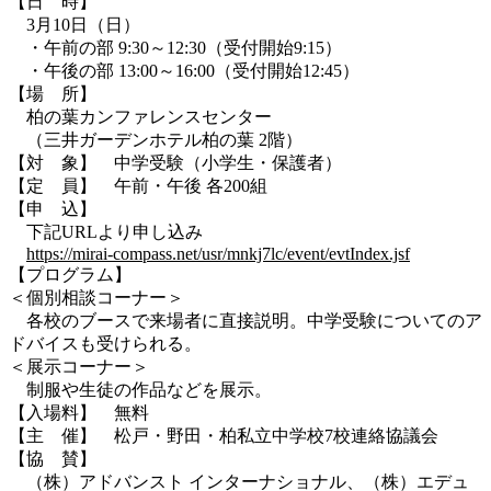
【日 時】
3月10日（日）
・午前の部 9:30～12:30（受付開始9:15）
・午後の部 13:00～16:00（受付開始12:45）
【場 所】
柏の葉カンファレンスセンター
（三井ガーデンホテル柏の葉 2階）
【対 象】 中学受験（小学生・保護者）
【定 員】 午前・午後 各200組
【申 込】
下記URLより申し込み
https://mirai-compass.net/usr/mnkj7lc/event/evtIndex.jsf
【プログラム】
＜個別相談コーナー＞
各校のブースで来場者に直接説明。中学受験についてのア
ドバイスも受けられる。
＜展示コーナー＞
制服や生徒の作品などを展示。
【入場料】 無料
【主 催】 松戸・野田・柏私立中学校7校連絡協議会
【協 賛】
（株）アドバンスト インターナショナル、（株）エデュ