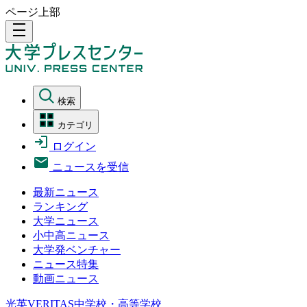
ページ上部
density_medium
検索
カテゴリ
ログイン
ニュースを受信
最新ニュース
ランキング
大学ニュース
小中高ニュース
大学発ベンチャー
ニュース特集
動画ニュース
光英VERITAS中学校・高等学校