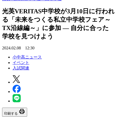
光英VERITAS中学校が3月10日に行われ
る「未来をつくる私立中学校フェア～
TX沿線編～」に参加 ― 自分に合った
学校を見つけよう
2024.02.08 12:30
小中高ニュース
イベント
入試関連
print
印刷する