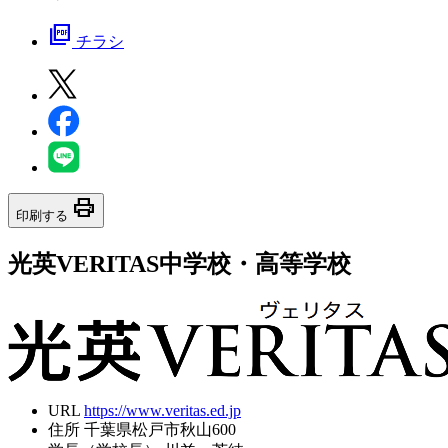
picture_as_pdf
チラシ
print
印刷する
光英VERITAS中学校・高等学校
URL
https://www.veritas.ed.jp
住所
千葉県松戸市秋山600