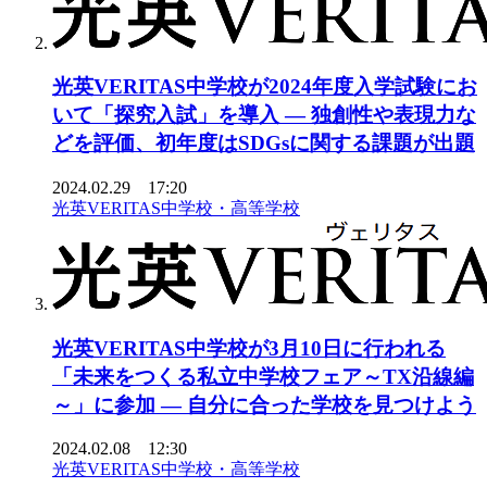
光英VERITAS中学校が2024年度入学試験にお
いて「探究入試」を導入 ― 独創性や表現力な
どを評価、初年度はSDGsに関する課題が出題
2024.02.29 17:20
光英VERITAS中学校・高等学校
光英VERITAS中学校が3月10日に行われる
「未来をつくる私立中学校フェア～TX沿線編
～」に参加 ― 自分に合った学校を見つけよう
2024.02.08 12:30
光英VERITAS中学校・高等学校