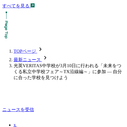
すべてを見る
chevron_forward
TOPページ
chevron_forward
最新ニュース
光英VERITAS中学校が3月10日に行われる「未来をつ
くる私立中学校フェア～TX沿線編～」に参加 ― 自分
に合った学校を見つけよう
ニュースを受信
x